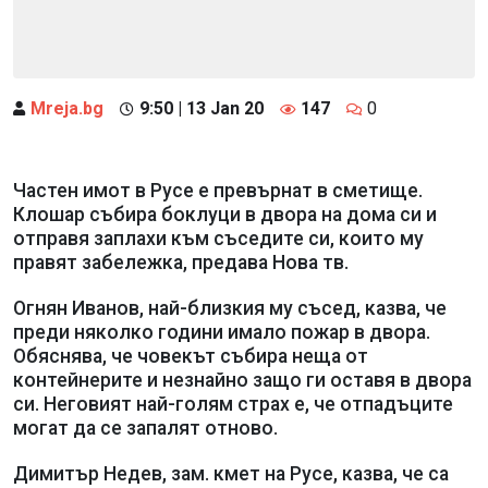
Mreja.bg
9:50 | 13 Jan 20
147
0
Частен имот в Русе е превърнат в сметище.
Клошар събира боклуци в двора на дома си и
отправя заплахи към съседите си, които му
правят забележка, предава Нова тв.
Огнян Иванов, най-близкия му съсед, казва, че
преди няколко години имало пожар в двора.
Обяснява, че човекът събира неща от
контейнерите и незнайно защо ги оставя в двора
си. Неговият най-голям страх е, че отпадъците
могат да се запалят отново.
Димитър Недев, зам. кмет на Русе, казва, че са