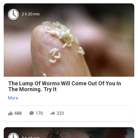
2 h 20 min
The Lump Of Worms Will Come Out Of You In
The Morning. Try It
More
488
170
333