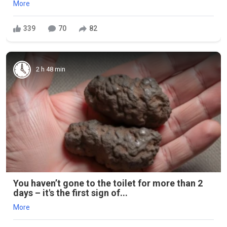
More
339
70
82
2 h 48 min
You haven’t gone to the toilet for more than 2
days – it's the first sign of...
More