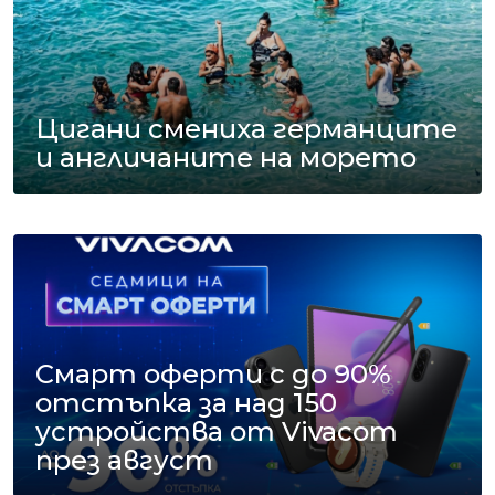
Цигани смениха германците
и англичаните на морето
Смарт оферти с до 90%
отстъпка за над 150
устройства от Vivacom
през август