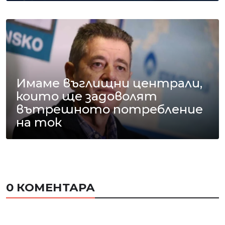
Имаме въглищни централи,
които ще задоволят
вътрешното потребление
на ток
0 КОМЕНТАРА