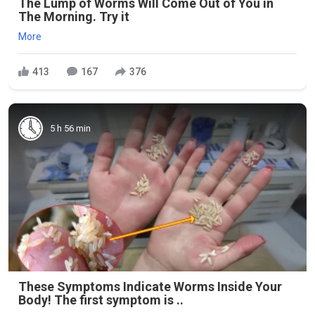
The Lump of Worms Will Come Out of You in
The Morning. Try it
More
413
167
376
5 h 56 min
These Symptoms Indicate Worms Inside Your
Body! The first symptom is ..