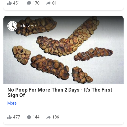
451
170
81
3 h 12 min
No Poop For More Than 2 Days - It's The First
Sign Of
More
477
144
186