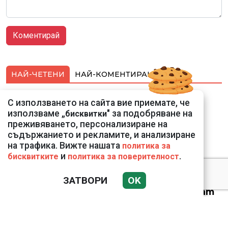
НАЙ-ЧЕТЕНИ
НАЙ-КОМЕНТИРАНИ
Подводни кадри от
С използването на сайта вие приемате, че
Корфу разкриха
използваме „
" за подобряване на
бисквитки
тревожна картина
преживяването, персонализиране на
съдържанието и рекламите, и анализиране
на трафика. Вижте нашата
политика за
и
.
бисквитките
политика за поверителност
ЗАТВОРИ
OK
Веригите пробутват
вносни продукти за
български