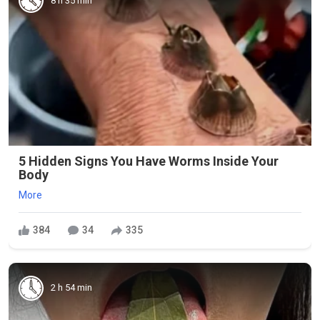
8 h 35 min
5 Hidden Signs You Have Worms Inside Your
Body
More
384
34
335
2 h 54 min