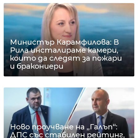
Министър Карамфилова: В
Рила инсталираме камери,
които да следят за пожари
и бракониери
Ново проучване на „Галъп“:
ДПС със стабилен рейтинг,