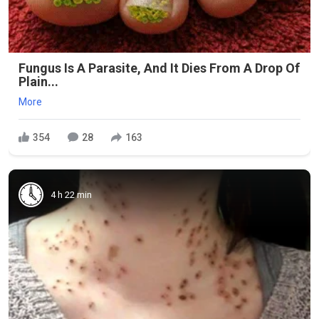
Fungus Is A Parasite, And It Dies From A Drop Of
Plain...
More
354
28
163
4 h 22 min