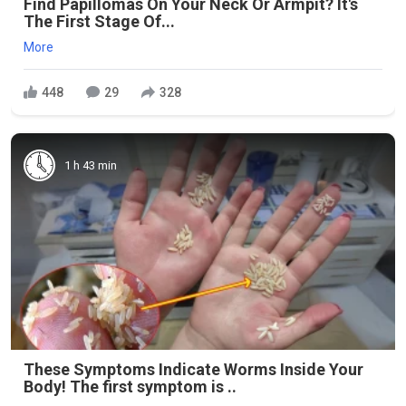
Find Papillomas On Your Neck Or Armpit? It's
The First Stage Of...
More
448
29
328
1 h 43 min
These Symptoms Indicate Worms Inside Your
Body! The first symptom is ..