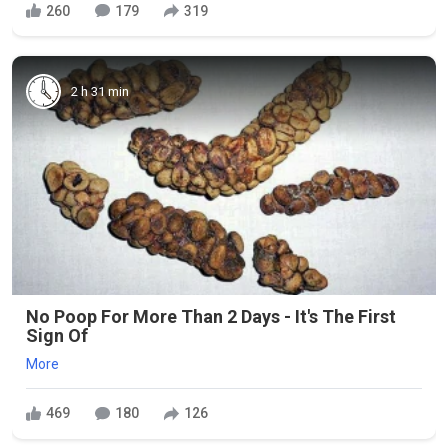
260
179
319
2 h 31 min
No Poop For More Than 2 Days - It's The First
Sign Of
More
469
180
126