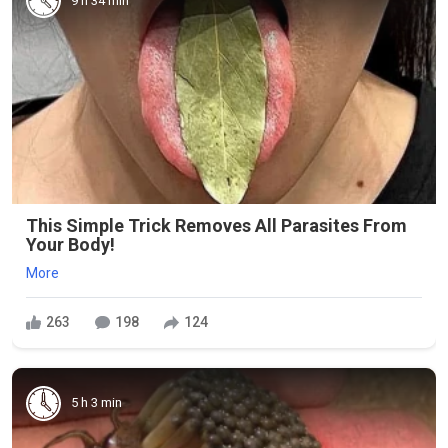
9 h 34 min
This Simple Trick Removes All Parasites From
Your Body!
More
263
198
124
5 h 3 min