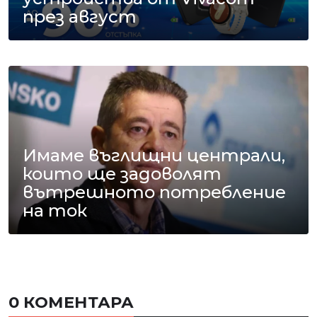
през август
Имаме въглищни централи,
които ще задоволят
вътрешното потребление
на ток
0 КОМЕНТАРА