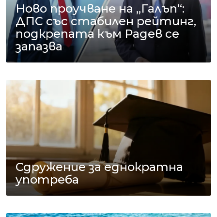
Ново проучване на „Галъп“:
ДПС със стабилен рейтинг,
подкрепата към Радев се
запазва
Сдружение за еднократна
употреба