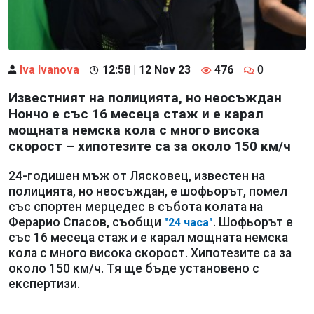
Iva Ivanova
12:58 | 12 Nov 23
476
0
Известният на полицията, но неосъждан
Нончо е със 16 месеца стаж и е карал
мощната немска кола с много висока
скорост – хипотезите са за около 150 км/ч
24-годишен мъж от Лясковец, известен на
полицията, но неосъждан, е шофьорът, помел
със спортен мерцедес в събота колата на
Ферарио Спасов, съобщи
. Шофьорът е
"
24 часа
"
със 16 месеца стаж и е карал мощната немска
кола с много висока скорост. Хипотезите са за
около 150 км/ч. Тя ще бъде установено с
експертизи.