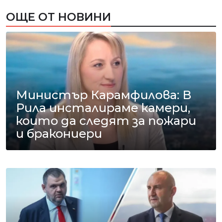
ОЩЕ ОТ НОВИНИ
Министър Карамфилова: В
Рила инсталираме камери,
които да следят за пожари
и бракониери