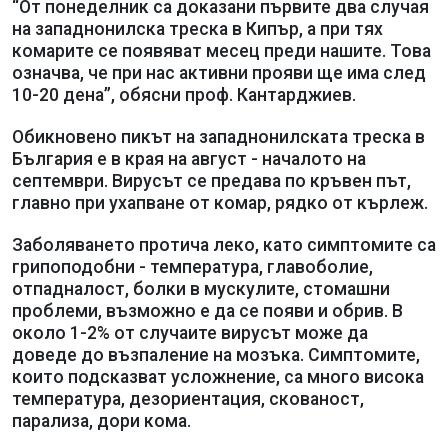
“От понеделник са доказани първите два случая
на западнонилска треска в Кипър, а при тях
комарите се появяват месец преди нашите. Това
означва, че при нас активни прояви ще има след
10-20 дена”, обясни проф. Кантарджиев.
Обикновено пикът на западнонилската треска в
България е в края на август - началото на
септември. Вирусът се предава по кръвен път,
главно при ухапване от комар, рядко от кърлеж.
Заболяването протича леко, като симптомите са
грипоподобни - температура, главоболие,
отпадналост, болки в мускулите, стомашни
проблеми, възможно е да се появи и обрив. В
около 1-2% от случаите вирусът може да
доведе до възпаление на мозъка. Симптомите,
които подсказват усложнение, са много висока
температура, дезориентация, скованост,
парализа, дори кома.