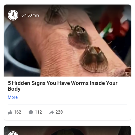
6 h 50 min
5 Hidden Signs You Have Worms Inside Your
Body
More
162
112
228