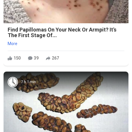
Find Papillomas On Your Neck Or Armpit? It's
The First Stage Of...
More
150
39
267
7 h 1 min