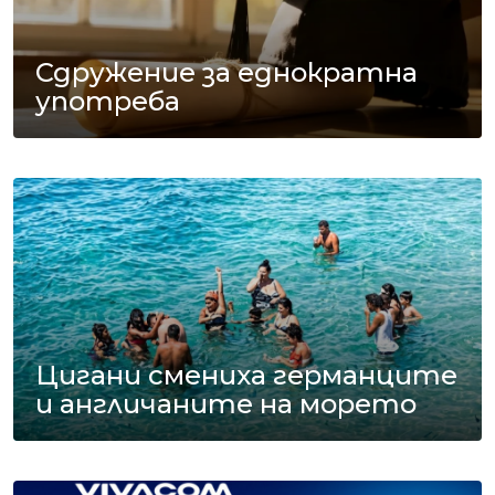
Сдружение за еднократна
употреба
Цигани смениха германците
и англичаните на морето