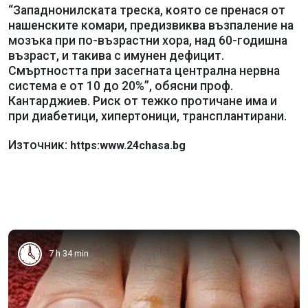
“Западнонилската треска, която се пренася от
нашенските комари, предизвиква възпаление на
мозъка при по-възрастни хора, над 60-годишна
възраст, и такива с имунен дефицит.
Смъртността при засегната централна нервна
система е от 10 до 20%”, обясни проф.
Кантарджиев. Риск от тежко протичане има и
при диабетици, хипертоници, трансплантирани.
Източник:
https:www.24chasa.bg
7 h 34 min