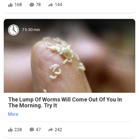
168
78
144
7 h 30 min
The Lump Of Worms Will Come Out Of You In
The Morning. Try It
More
228
47
242