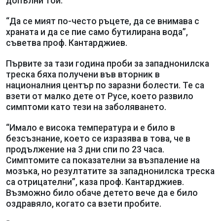
допълни той.
“Да се мият по-често ръцете, да се внимава с
храната и да се пие само бутилирана вода”,
съветва проф. Кантарджиев.
Първите за тази година проби за западнонилска
треска бяха получени във вторник в
националния център по заразни болести. Те са
взети от малко дете от Русе, което развило
симптоми като тези на заболяването.
“Имало е висока температура и е било в
безсъзнание, което се изразява в това, че в
продължение на 3 дни спи по 23 часа.
Симптомите са показателни за възпаление на
мозъка, но резултатите за западнонилска треска
са отрицателни”, каза проф. Кантарджиев.
Възможно било обаче детето вече да е било
оздравяло, когато са взети пробите.