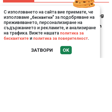
Смарт оферти с до
С използването на сайта вие приемате, че
90% отстъпка за над
използваме „
" за подобряване на
бисквитки
150 устройства от
преживяването, персонализиране на
Vivacom през август
съдържанието и рекламите, и анализиране
на трафика. Вижте нашата
политика за
и
.
бисквитките
политика за поверителност
ЗАТВОРИ
OK
Подводни кадри от
Корфу разкриха
тревожна картина
Веригите пробутват
вносни продукти за
български