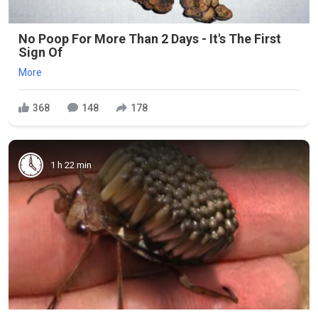
No Poop For More Than 2 Days - It's The First
Sign Of
More
368
148
178
1 h 22 min