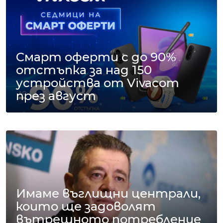
Смарт оферти с до 90%
отстъпка за над 150
устройства от Vivacom
през август
Имаме въглищни централи,
които ще задоволят
вътрешното потребление