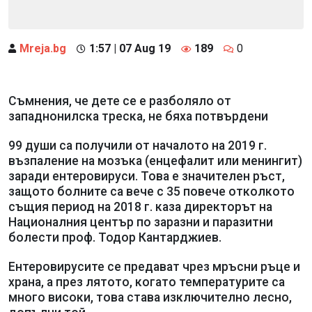
Mreja.bg
1:57 | 07 Aug 19
189
0
Съмнения, че дете се е разболяло от
западнонилска треска, не бяха потвърдени
99 души са получили от началото на 2019 г.
възпаление на мозъка (енцефалит или менингит)
заради ентеровируси. Това е значителен ръст,
защото болните са вече с 35 повече отколкото
същия период на 2018 г. каза директорът на
Националния център по заразни и паразитни
болести проф. Тодор Кантарджиев.
Ентеровирусите се предават чрез мръсни ръце и
храна, а през лятото, когато температурите са
много високи, това става изключително лесно,