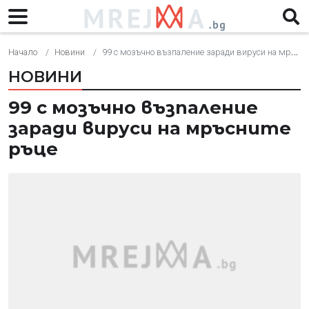
Начало
Новини
99 с мозъчно възпаление заради вируси на мръсните ръце
НОВИНИ
99 с мозъчно възпаление
заради вируси на мръсните
ръце