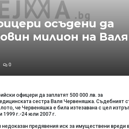
фицери осъдени да
овин милион на Валя
0
йски офицери да заплатят 500 000 лв. за
едицинската сестра Валя Червеняшка. Съдебният 
лото, че Червеняшка е била изтезавана с цел изтръ
 1999 г.-24 юли 2007 г.
 недоказан предявения иск за имуществени вреди 