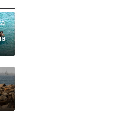
ха
на
ан