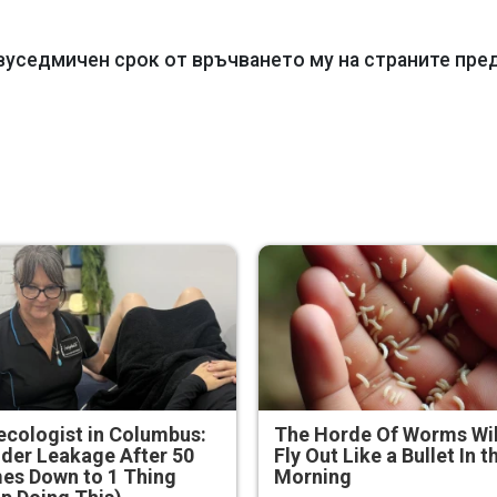
уседмичен срок от връчването му на страните пре
cologist in Columbus:
The Horde Of Worms Wil
der Leakage After 50
Fly Out Like a Bullet In t
es Down to 1 Thing
Morning