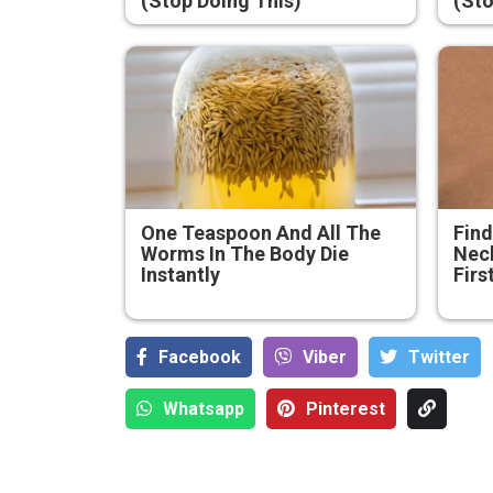
(Stop Doing This)
(Sto
One Teaspoon And All The
Find
Worms In The Body Die
Neck
Instantly
Firs
Facebook
Viber
Тwitter
Whatsapp
Pinterest