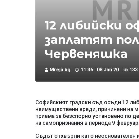
12 либийски о
заплатят пол
Червеняшка
Mreja.bg
11:36 | 08 Jan 20
133
Софийският градски съд осъди 12 либи
неимуществени вреди, причинени на м
приема за безспорно установено по де
на самопризнания в периода 9 февруари
Съдът отхвърли като неоснователен и