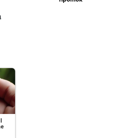
д
l
he