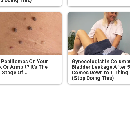
p Doing This)
 Papillomas On Your
Gynecologist in Columb
 Or Armpit? It's The
Bladder Leakage After 
t Stage Of...
Comes Down to 1 Thing
(Stop Doing This)