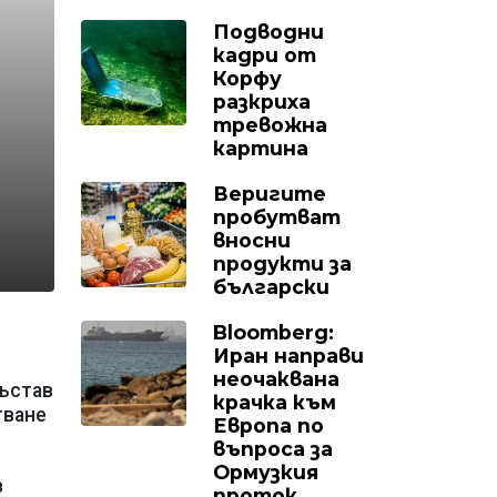
Подводни
кадри от
Корфу
разкриха
тревожна
картина
Веригите
пробутват
вносни
продукти за
български
Bloomberg:
Иран направи
неочаквана
състав
крачка към
гване
Европа по
въпроса за
Ормузкия
в
проток