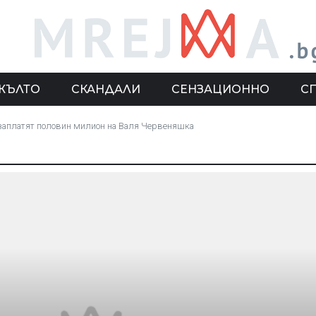
ЖЪЛТО
СКАНДАЛИ
СЕНЗАЦИОННО
С
 заплатят половин милион на Валя Червеняшка