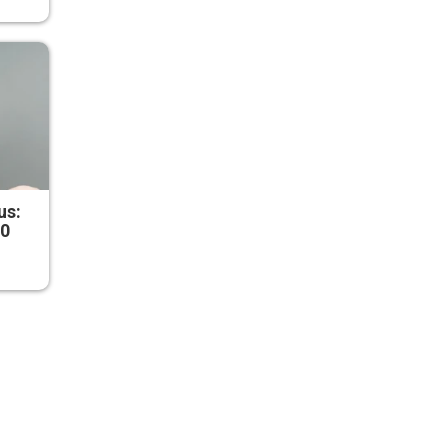
us:
50