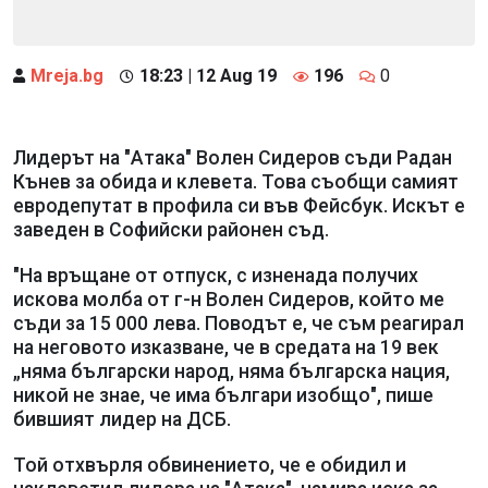
Mreja.bg
18:23 | 12 Aug 19
196
0
Лидерът на "Атака" Волен Сидеров съди Радан
Кънев за обида и клевета. Това съобщи самият
евродепутат в профила си във Фейсбук. Искът е
заведен в Софийски районен съд.
"На връщане от отпуск, с изненада получих
искова молба от г-н Волен Сидеров, който ме
съди за 15 000 лева. Поводът е, че съм реагирал
на неговото изказване, че в средата на 19 век
„няма български народ, няма българска нация,
никой не знае, че има българи изобщо", пише
бившият лидер на ДСБ.
Той отхвърля обвинението, че е обидил и