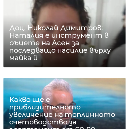
Доц. Николай Димитров:
Наталия е инструмент в
ръцете на Асен за
последващо насилие върху
майка й
Какво ще е
приблизителното
увеличение на топлинното
счетоводство за