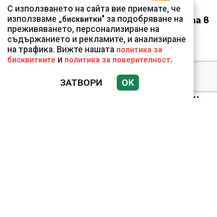
С използването на сайта вие приемате, че
свръхпечалба от
използваме „
" за подобряване на
бисквитки
началото на войната в
преживяването, персонализиране на
Украйна
съдържанието и рекламите, и анализиране
на трафика. Вижте нашата
политика за
и
.
бисквитките
политика за поверителност
18 тона храна за
ЗАТВОРИ
OK
кучетата в
столичните приюти
дари Kaufland за година
и половина
Анна Митова от НАП:
Запазва се
тенденцията
приблизително всяко
трето заведение на