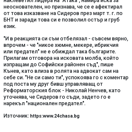
наклеветил лидера на "Атака", намира иска за
неоснователен, но признава, че се е афектирал
от това изказване на Сидеров през март т. г. по
БНТ и заради това си е позволил остър и груб
език.
"И в реакцията си съм отбелязал - съвсем вярно,
впрочем - че "никое хюмне, мекере, ибрикчия
или предател" не е обиждал така българите.
Прилагам отговора на исковата молба, който
изпращам до Софийски районен съд", пише
Кънев, като влиза в ролята на адвокат сам на
себе си. "Не си само ти", успокоява го с коментар
под поста му друг бивш управляващ от
Реформаторския блок - Николай Ненчев, като
уточнява, че Сидеров го съди, задето го е
нарекъл "национален предател".
Източник:
https:www.24chasa.bg