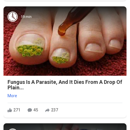
19 min
Fungus Is A Parasite, And It Dies From A Drop Of
Plain...
More
271
45
237