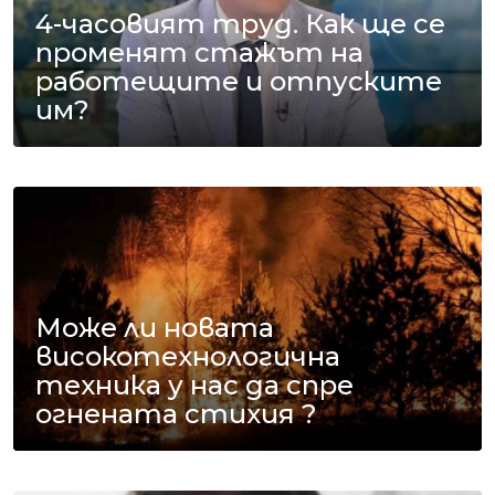
4-часовият труд. Как ще се
променят стажът на
работещите и отпуските
им?
Може ли новата
високотехнологична
техника у нас да спре
огнената стихия ?