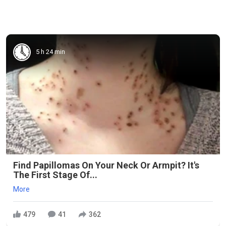
5 h 24 min
Find Papillomas On Your Neck Or Armpit? It's
The First Stage Of...
More
479
41
362