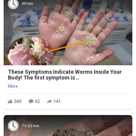
49 min
These Symptoms Indicate Worms Inside Your
Body! The first symptom is ..
More
260
62
141
7 h 35 min