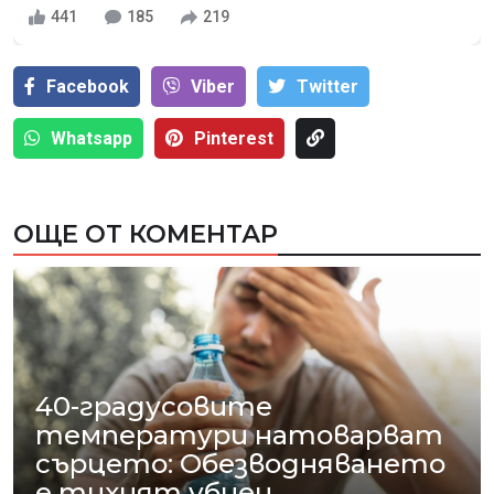
441
185
219
Facebook
Viber
Тwitter
Whatsapp
Pinterest
ОЩЕ ОТ КОМЕНТАР
40-градусовите
температури натоварват
сърцето: Обезводняването
е тихият убиец