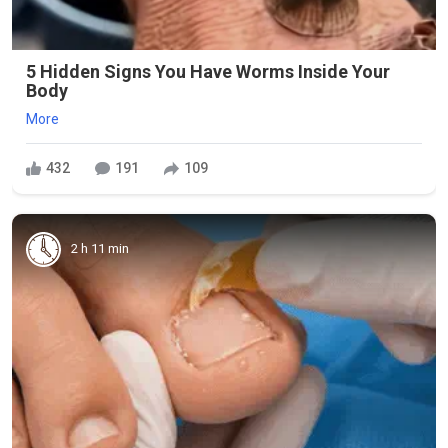
5 Hidden Signs You Have Worms Inside Your
Body
More
432
191
109
2 h 11 min