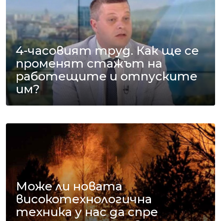
4-часовият труд. Как ще се
променят стажът на
работещите и отпуските
им?
Може ли новата
високотехнологична
техника у нас да спре