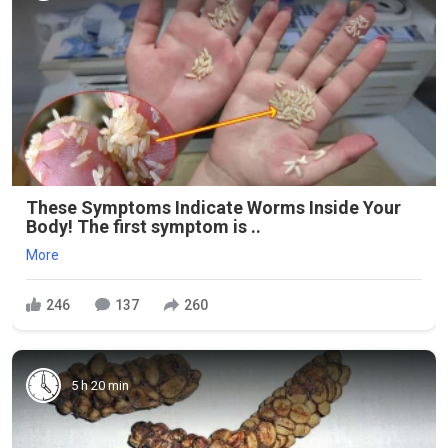
These Symptoms Indicate Worms Inside Your
Body! The first symptom is ..
More
246
137
260
5 h 20 min