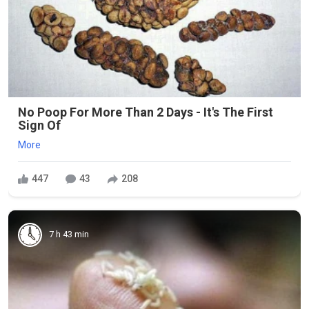
No Poop For More Than 2 Days - It's The First
Sign Of
More
447
43
208
7 h 43 min