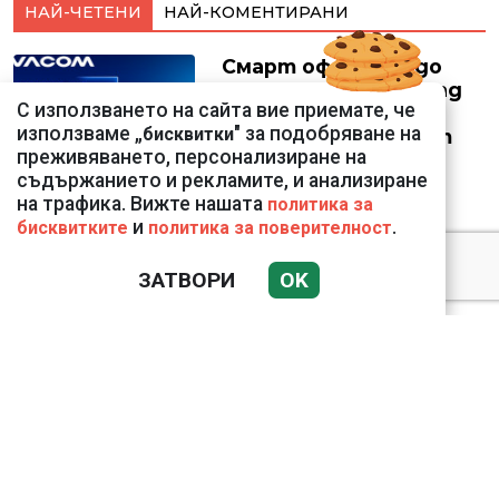
НАЙ-ЧЕТЕНИ
НАЙ-КОМЕНТИРАНИ
Смарт оферти с до
90% отстъпка за над
С използването на сайта вие приемате, че
150 устройства от
използваме „
" за подобряване на
бисквитки
Vivacom през август
преживяването, персонализиране на
съдържанието и рекламите, и анализиране
на трафика. Вижте нашата
политика за
и
.
бисквитките
политика за поверителност
Подводни кадри от
ЗАТВОРИ
OK
Корфу разкриха
тревожна картина
Веригите пробутват
вносни продукти за