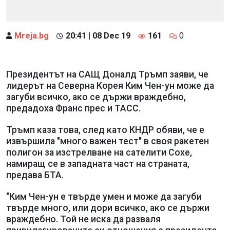
Mreja.bg
20:41 | 08 Dec 19
161
0
Президентът на САЩ Доналд Тръмп заяви, че
лидерът на Северна Корея Ким Чен-ун може да
загуби всичко, ако се държи враждебно,
предадоха Франс прес и ТАСС.
Тръмп каза това, след като КНДР обяви, че е
извършила "много важен тест" в своя ракетен
полигон за изстрелване на сателити Сохе,
намиращ се в западната част на страната,
предава БТА.
"Ким Чен-ун е твърде умен и може да загуби
твърде много, или дори всичко, ако се държи
враждебно. Той не иска да разваля