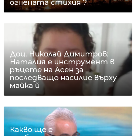
огнената стихия ?
Доц. Николай Димитров:
Наталия е инструмент в
ръцете на Асен за
последващо насилие върху
майка й
Какво ще е