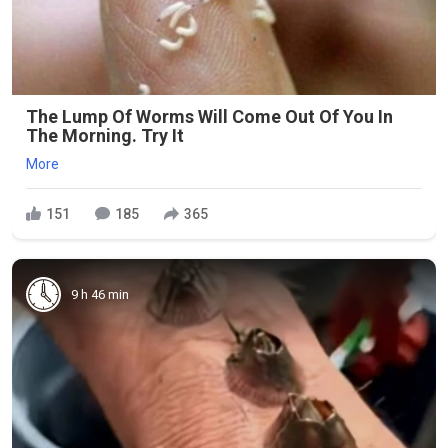
The Lump Of Worms Will Come Out Of You In
The Morning. Try It
More
151
185
365
9 h 46 min