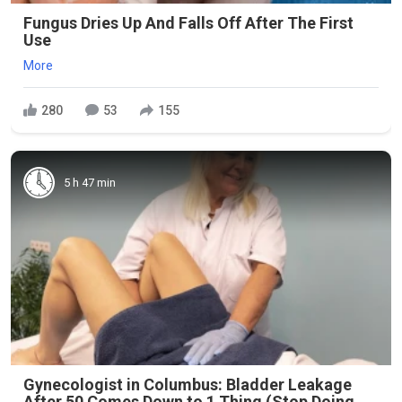
Fungus Dries Up And Falls Off After The First
Use
More
280
53
155
5 h 47 min
Gynecologist in Columbus: Bladder Leakage
After 50 Comes Down to 1 Thing (Stop Doing