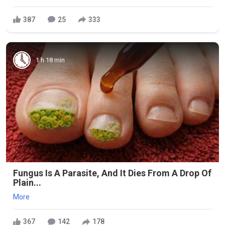
387
25
333
1 h 18 min
Fungus Is A Parasite, And It Dies From A Drop Of
Plain...
More
367
142
178