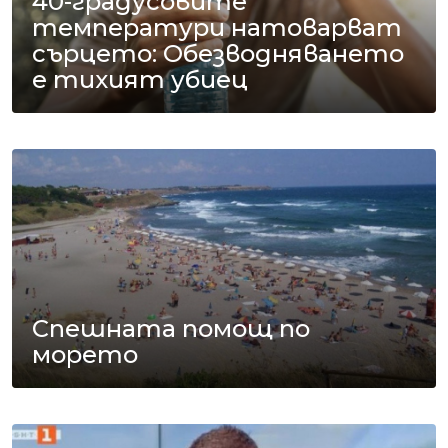
40-градусовите
температури натоварват
сърцето: Обезводняването
е тихият убиец
Спешната помощ по
морето