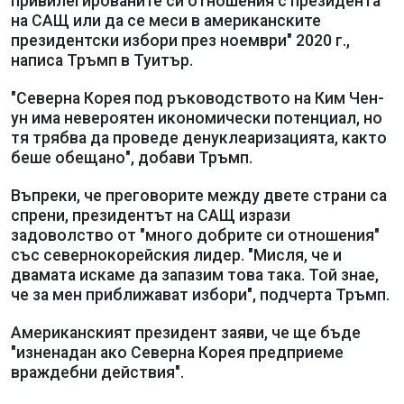
привилегированите си отношения с президента
на САЩ или да се меси в американските
президентски избори през ноември" 2020 г.,
написа Тръмп в Туитър.
"Северна Корея под ръководството на Ким Чен-
ун има невероятен икономически потенциал, но
тя трябва да проведе денуклеаризацията, както
беше обещано", добави Тръмп.
Въпреки, че преговорите между двете страни са
спрени, президентът на САЩ изрази
задоволство от "много добрите си отношения"
със севернокорейския лидер. "Мисля, че и
двамата искаме да запазим това така. Той знае,
че за мен приближават избори", подчерта Тръмп.
Американският президент заяви, че ще бъде
"изненадан ако Северна Корея предприеме
враждебни действия".