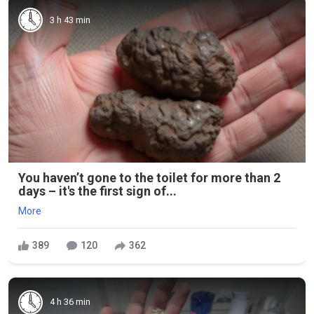
3 h 43 min
You haven’t gone to the toilet for more than 2
days – it's the first sign of...
More
389
120
362
4 h 36 min