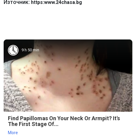
Източник:
https:www.24chasa.bg
9 h 50 min
Find Papillomas On Your Neck Or Armpit? It's
The First Stage Of...
More