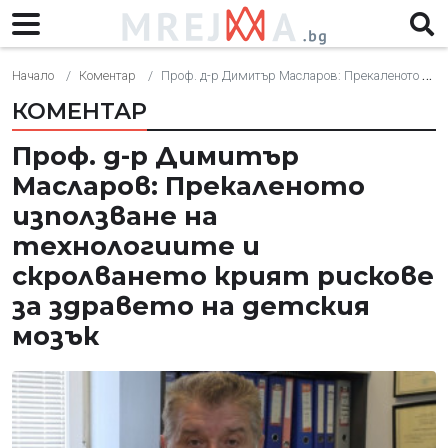
Начало
Коментар
Проф. д-р Димитър Масларов: Прекаленото използване на технологиите и скролването крият рискове за здравето на детския мозък
КОМЕНТАР
Проф. д-р Димитър
Масларов: Прекаленото
използване на
технологиите и
скролването крият рискове
за здравето на детския
мозък