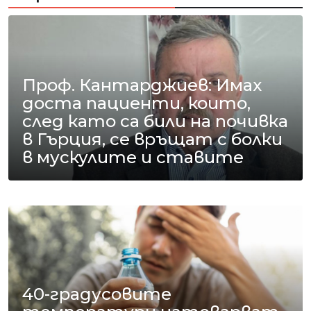
Проф. Кантарджиев: Имах
доста пациенти, които,
след като са били на почивка
в Гърция, се връщат с болки
в мускулите и ставите
40-градусовите