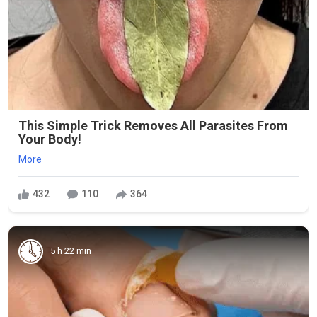
This Simple Trick Removes All Parasites From
Your Body!
More
432
110
364
5 h 22 min