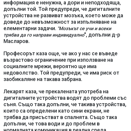
информация е ненужна, а дори и неподходяща,
допълни той. Той предупреди, че дигиталните
устройства не развиват мозъка, което може да
доведе до невъзможност за изпълняване на
елементарни задачи.
"Мозъкът се учи и всеки
", допълни д-р
трябва да го направи индивидуално
Масларов.
Професорът каза още, че ако у нас се въведе
възрастово ограничение при използване на
социалните мрежи, вероятно ще има
недоволство. Той предупреди, че има риск от
заобикаляне на такава забрана.
Лекарят каза, че прекалената употреба на
дигиталните устройства водят до проблеми със
съня. Също така допълни, че такива устройства,
които са определени като сини екрани, не
трябва да присъстват в спалнята. Също така
допълни, че това води и до проблем в
нормалната комуникация в реална среда,