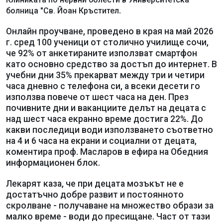
.
болница "Св. Йоан Кръстител
Онлайн проучване, проведено в края на май 2026
г. сред 100 ученици от столично училище сочи,
че 92% от анкетираните използват смартфон
като основно средство за достъп до интернет. В
учебни дни 35% прекарват между три и четири
часа дневно с телефона си, а всеки десети го
използва повече от шест часа на ден. През
почивните дни и ваканциите делът на децата с
над шест часа екранно време достига 22%. До
какви последици води използването съответно
на 4 и 6 часа на екрани и социални от децата,
коментира проф. Масларов в ефира на Обедния
информационен блок.
Лекарят каза, че при децата мозъкът не е
достатъчно добре развит и постоянното
скролване - получаване на множество образи за
малко време - води до пресищане. Част от тази