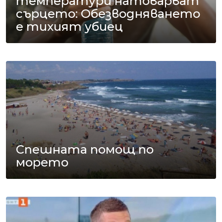
температури натоварват
сърцето: Обезводняването
е тихият убиец
Спешната помощ по
морето