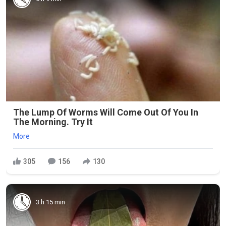
The Lump Of Worms Will Come Out Of You In
The Morning. Try It
More
305
156
130
3 h 15 min