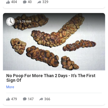
404
40
329
1 h 26 min
No Poop For More Than 2 Days - It's The First
Sign Of
More
479
147
366