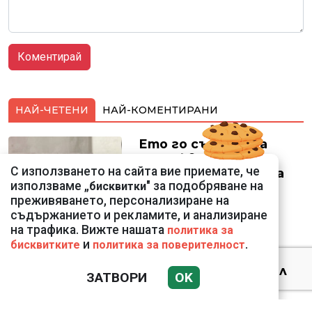
НАЙ-ЧЕТЕНИ
НАЙ-КОМЕНТИРАНИ
Ето го съпруга на
неадекватната
С използването на сайта вие приемате, че
външна министърка
използваме „
" за подобряване на
бисквитки
Велислава Петрова
преживяването, персонализиране на
съдържанието и рекламите, и анализиране
на трафика. Вижте нашата
политика за
и
.
бисквитките
политика за поверителност
Ким Чен Ун е получил
ЗАТВОРИ
OK
22 милиарда долара
свръхпечалба от