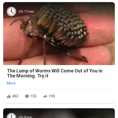
4 h 17 min
The Lump of Worms Will Come Out of You in
The Morning. Try it
More
463
153
195
5 h 9 min