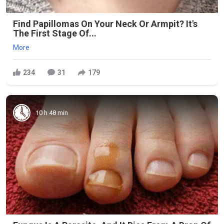
Find Papillomas On Your Neck Or Armpit? It's
The First Stage Of...
More
234
31
179
10 h 48 min