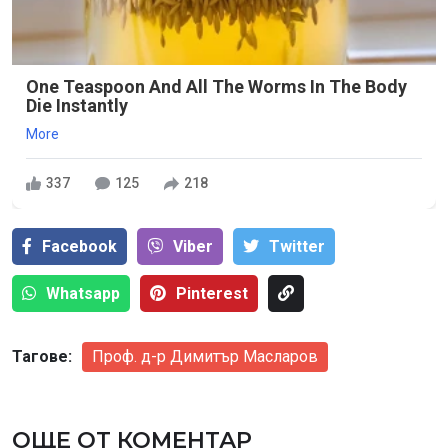
One Teaspoon And All The Worms In The Body
Die Instantly
More
337
125
218
Facebook
Viber
Тwitter
Whatsapp
Pinterest
Тагове:
Проф. д-р Димитър Масларов
ОЩЕ ОТ КОМЕНТАР