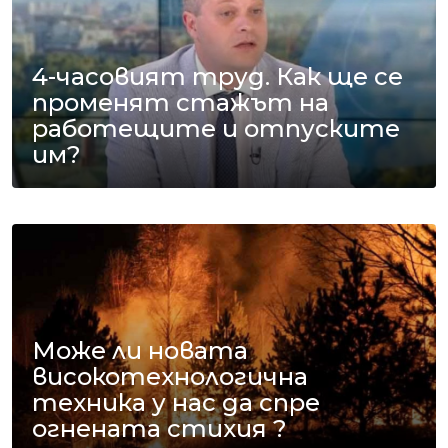
4-часовият труд. Как ще се
променят стажът на
работещите и отпуските
им?
Може ли новата
високотехнологична
техника у нас да спре
огнената стихия ?