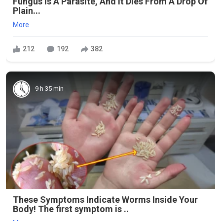
Fungus Is A Parasite, And It Dies From A Drop Of
Plain...
More
212
192
382
9 h 35 min
These Symptoms Indicate Worms Inside Your
Body! The first symptom is ..