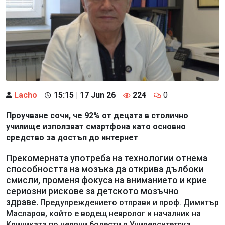
Lacho
15:15 | 17 Jun 26
224
0
Проучване сочи, че 92% от децата в столично
училище използват смартфона като основно
средство за достъп до интернет
Прекомерната употреба на технологии отнема
способността на мозъка да открива дълбоки
смисли, променя фокуса на вниманието и крие
сериозни рискове за детското мозъчно
здраве.
Предупреждението отправи и проф. Димитър
Масларов, който е водещ невролог и началник на
Клиниката по нервни болести в Университетска