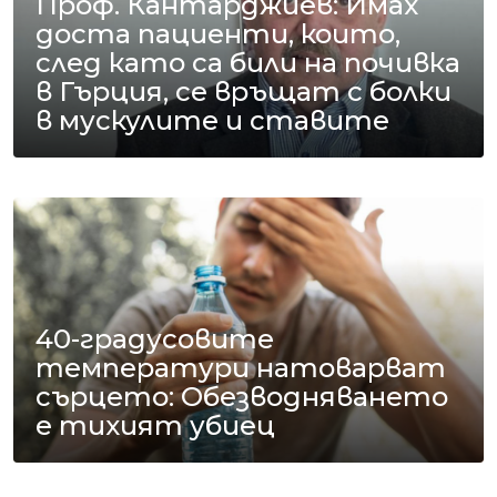
Проф. Кантарджиев: Имах
доста пациенти, които,
след като са били на почивка
в Гърция, се връщат с болки
в мускулите и ставите
40-градусовите
температури натоварват
сърцето: Обезводняването
е тихият убиец