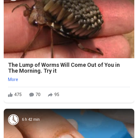
The Lump of Worms Will Come Out of You in
The Morning. Try it
More
475
70
95
6 h 42 min