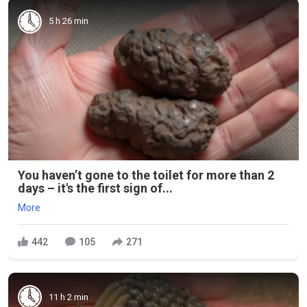
5 h 26 min
You haven’t gone to the toilet for more than 2
days – it's the first sign of...
More
442
105
271
11 h 2 min