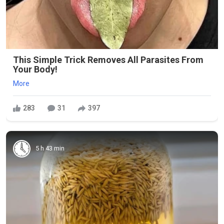
This Simple Trick Removes All Parasites From
Your Body!
More
283
31
397
5 h 43 min