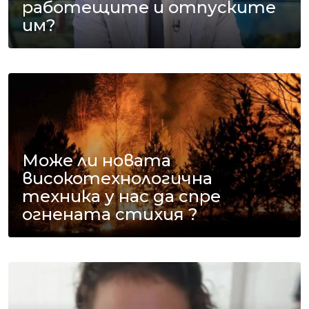
работещите и отпуските
им?
Може ли новата
високотехнологична
техника у нас да спре
огнената стихия ?