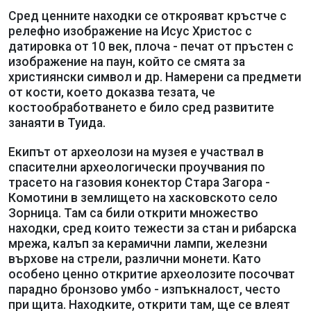
Сред ценните находки се открояват кръстче с
релефно изображение на Исус Христос с
датировка от 10 век, плоча - печат от пръстен с
изображение на паун, който се смята за
християнски символ и др. Намерени са предмети
от кости, което доказва тезата, че
костообработването е било сред развитите
занаяти в Туида.
Екипът от археолози на музея е участвал в
спасителни археологически проучвания по
трасето на газовия конектор Стара Загора -
Комотини в землището на хасковското село
Зорница. Там са били открити множество
находки, сред които тежести за стан и рибарска
мрежа, калъп за керамични лампи, железни
върхове на стрели, различни монети. Като
особено ценно откритие археолозите посочват
парадно бронзово умбо - изпъкналост, често
при щита. Находките, открити там, ще се влеят