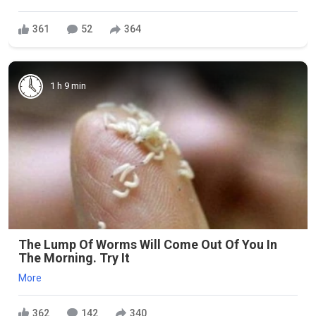
361
52
364
1 h 9 min
The Lump Of Worms Will Come Out Of You In
The Morning. Try It
More
362
142
340