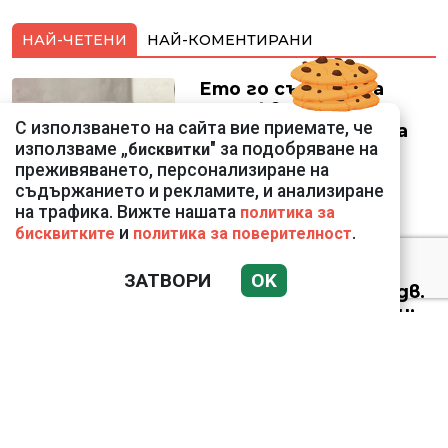
НАЙ-ЧЕТЕНИ
НАЙ-КОМЕНТИРАНИ
Ето го съпруга на
неадекватната
С използването на сайта вие приемате, че
външна министърка
използваме „
" за подобряване на
бисквитки
Велислава Петрова
преживяването, персонализиране на
съдържанието и рекламите, и анализиране
на трафика. Вижте нашата
политика за
и
.
бисквитките
политика за поверителност
Николай Попов за
ЗАТВОРИ
OK
фалшивия пиар на адв.
Димитър Марковски:
ТОЗИ ЧОВЕК Е
УНИКАЛЕН РОБИН ХУД