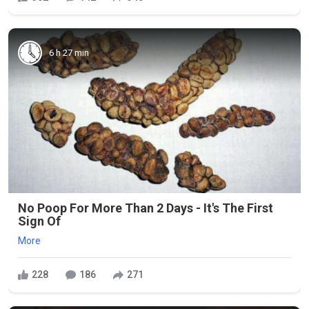
6 h 27 min
No Poop For More Than 2 Days - It's The First
Sign Of
More
228
186
271