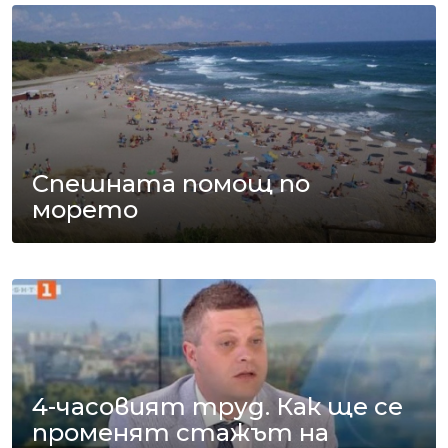
Спешната помощ по
морето
4-часовият труд. Как ще се
променят стажът на