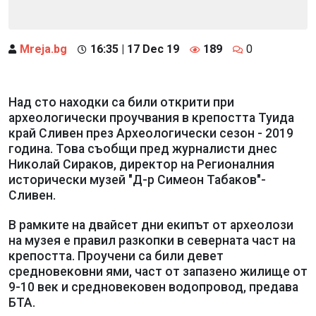
Mreja.bg
16:35 | 17 Dec 19
189
0
Над сто находки са били открити при
археологически проучвания в крепостта Туида
край Сливен през Археологически сезон - 2019
година. Това съобщи пред журналисти днес
Николай Сираков, директор на Регионалния
исторически музей "Д-р Симеон Табаков"-
Сливен.
В рамките на двайсет дни екипът от археолози
на музея е правил разкопки в северната част на
крепостта. Проучени са били девет
средновековни ями, част от запазено жилище от
9-10 век и средновековен водопровод, предава
БТА.