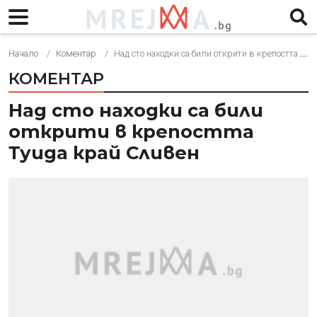
Начало
Коментар
Над сто находки са били открити в крепостта Туида край Сливен
КОМЕНТАР
Над сто находки са били
открити в крепостта
Туида край Сливен