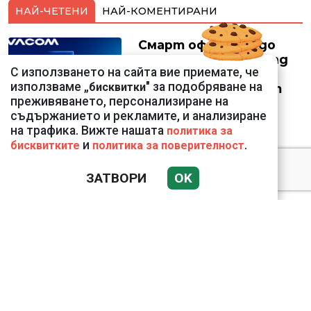
НАЙ-ЧЕТЕНИ
НАЙ-КОМЕНТИРАНИ
Смарт оферти с до
90% отстъпка за над
С използването на сайта вие приемате, че
150 устройства от
използваме „
" за подобряване на
бисквитки
Vivacom през август
преживяването, персонализиране на
съдържанието и рекламите, и анализиране
на трафика. Вижте нашата
политика за
и
.
бисквитките
политика за поверителност
Подводни кадри от
ЗАТВОРИ
OK
Корфу разкриха
тревожна картина
Веригите пробутват