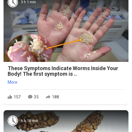
3 h 1 min
These Symptoms Indicate Worms Inside Your
Body! The first symptom is ..
More
157
35
188
6 h 18 min