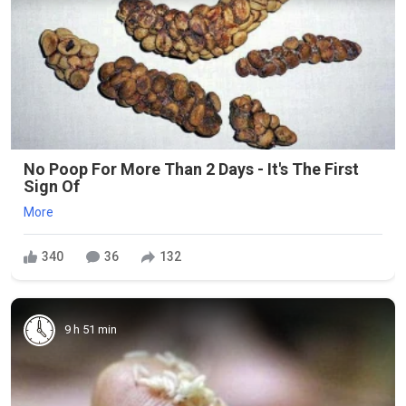
No Poop For More Than 2 Days - It's The First
Sign Of
More
340
36
132
9 h 51 min