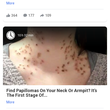
More
364
177
109
10 h 32 min
Find Papillomas On Your Neck Or Armpit? It's
The First Stage Of...
More