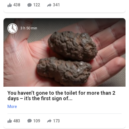
438
122
341
3 h 50 min
You haven’t gone to the toilet for more than 2
days – it's the first sign of...
More
483
109
173