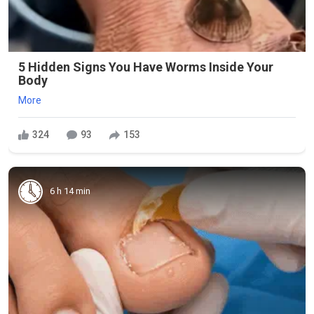
5 Hidden Signs You Have Worms Inside Your
Body
More
324
93
153
6 h 14 min