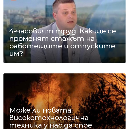
4-часовият труд. Как ще се
променят стажът на
работещите и отпуските
им?
Може ли новата
високотехнологична
техника у нас да спре