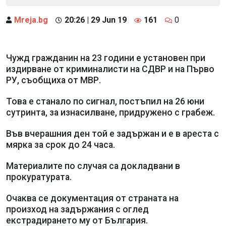
Mreja.bg
20:26 | 29 Jun 19
161
0
Чужд гражданин на 23 години е установен при
издирване от криминалисти на СДВР и на Първо
РУ, съобщиха от МВР.
Това е станало по сигнал, постъпил на 26 юни
сутринта, за изнасилване, придружено с грабеж.
Във вчерашния ден той е задържан и е в ареста с
мярка за срок до 24 часа.
Материалите по случая са докладвани в
прокуратурата.
Очаква се документация от страната на
произход на задържания с оглед
екстрадирането му от България.