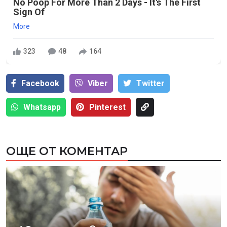
No Poop For More Than 2 Days - It's The First
Sign Of
More
323
48
164
Facebook
Viber
Тwitter
Whatsapp
Pinterest
ОЩЕ ОТ КОМЕНТАР