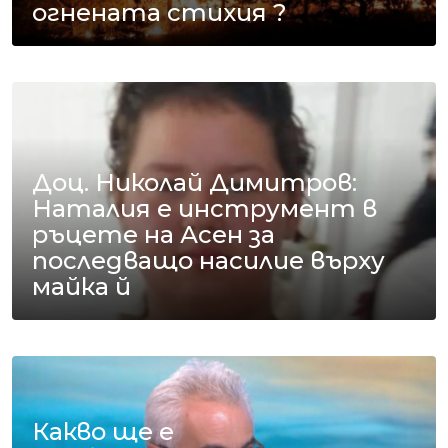
огнената стихия ?
Доц. Николай Димитров:
Наталия е инструмент в
ръцете на Асен за
последващо насилие върху
майка й
Какво ще е