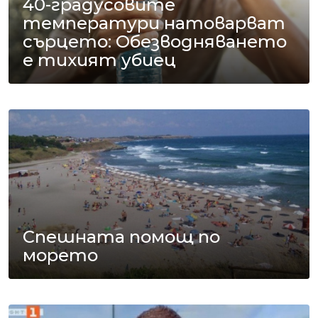
40-градусовите
температури натоварват
сърцето: Обезводняването
е тихият убиец
Спешната помощ по
морето