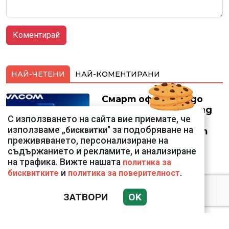
НАЙ-ЧЕТЕНИ
НАЙ-КОМЕНТИРАНИ
Смарт оферти с до
90% отстъпка за над
С използването на сайта вие приемате, че
150 устройства от
използваме „
" за подобряване на
бисквитки
Vivacom през август
преживяването, персонализиране на
съдържанието и рекламите, и анализиране
на трафика. Вижте нашата
политика за
и
.
бисквитките
политика за поверителност
Подводни кадри от
ЗАТВОРИ
OK
Корфу разкриха
тревожна картина