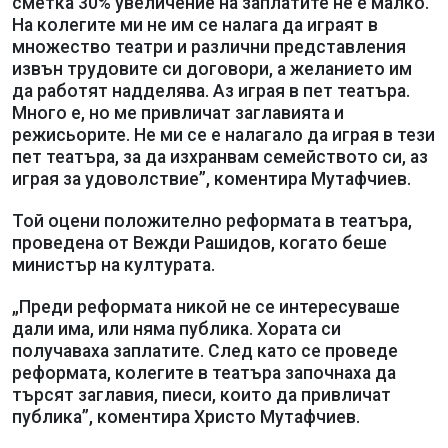
сметка 30% увеличение на заплатите не е малко.
На колегите ми не им се налага да играят в
множество театри и различни представления
извън трудовите си договори, а желанието им
да работят надделява. Аз играя в пет театъра.
Много е, но ме привличат заглавията и
режисьорите. Не ми се е налагало да играя в тези
пет театъра, за да изхранвам семейството си, аз
играя за удоволствие”, коментира Мутафчиев.
Той оцени положително реформата в театъра,
проведена от Вежди Рашидов, когато беше
министър на културата.
„Преди реформата никой не се интересуваше
дали има, или няма публика. Хората си
получаваха заплатите. След като се проведе
реформата, колегите в театъра започнаха да
търсят заглавия, пиеси, които да привличат
публика”, коментира Христо Мутафчиев.