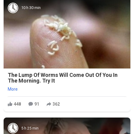
10 h 30 min
The Lump Of Worms Will Come Out Of You In
The Morning. Try It
More
448
91
362
5 h 25 min