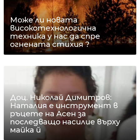
Може ли новата
високотехнологична
техника у нас да спре
огнената стихия ?
Доц. Николай Димитров:
Наталия е инструмент в
ръцете на Асен за
последващо насилие върху
майка й