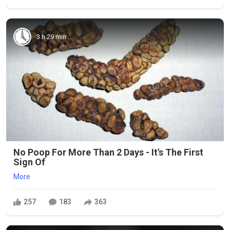
3 h 29 min
No Poop For More Than 2 Days - It's The First
Sign Of
More
257
183
363