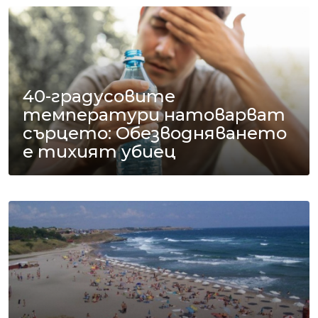
40-градусовите
температури натоварват
сърцето: Обезводняването
е тихият убиец