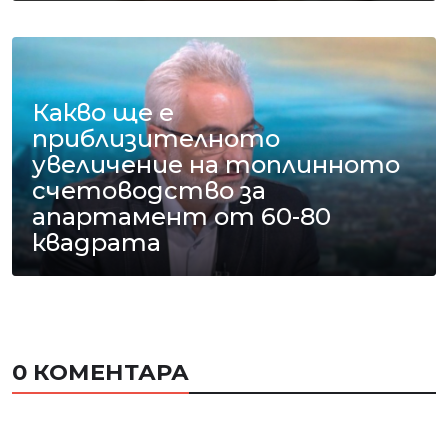
Какво ще е
приблизителното
увеличение на топлинното
счетоводство за
апартамент от 60-80
квадрата
0 КОМЕНТАРА