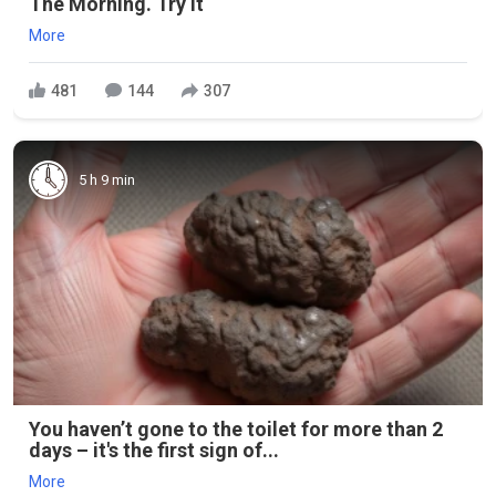
The Morning. Try it
More
481
144
307
5 h 9 min
You haven’t gone to the toilet for more than 2
days – it's the first sign of...
More