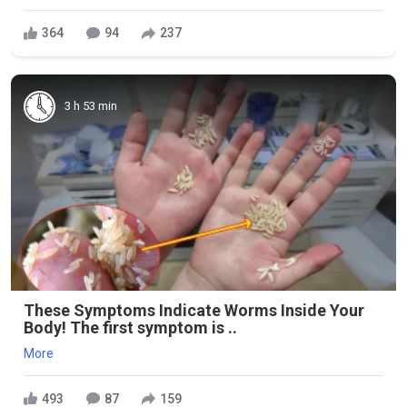
364
94
237
3 h 53 min
These Symptoms Indicate Worms Inside Your
Body! The first symptom is ..
More
493
87
159