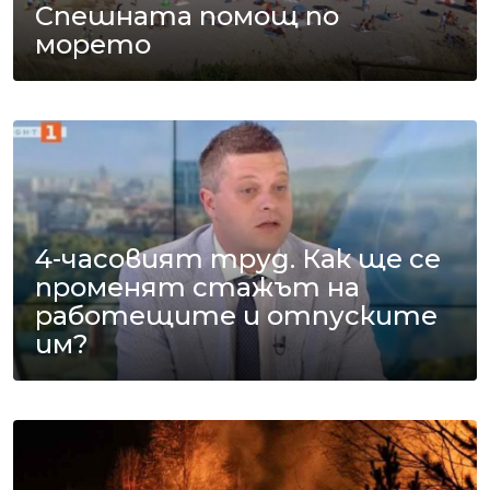
Спешната помощ по
морето
4-часовият труд. Как ще се
променят стажът на
работещите и отпуските
им?