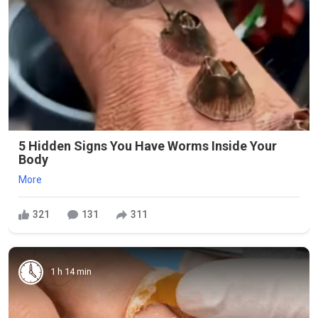
5 Hidden Signs You Have Worms Inside Your
Body
More
321
131
311
1 h 14 min