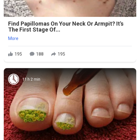
Find Papillomas On Your Neck Or Armpit? It's
The First Stage Of...
More
195
188
195
11 h 2 min