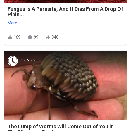
Fungus Is A Parasite, And It Dies From A Drop Of
Plain...
More
169
99
348
1 h 9 min
The Lump of Worms Will Come Out of You in