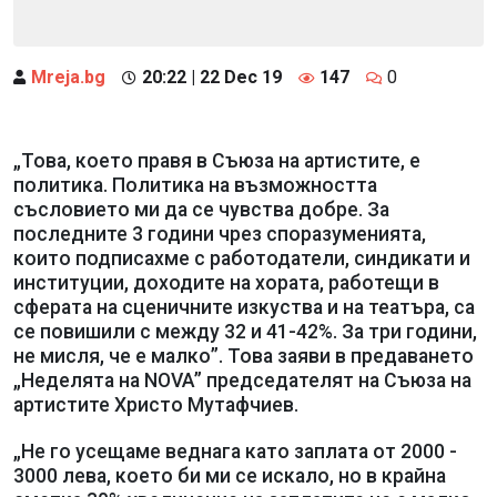
Mreja.bg
20:22 | 22 Dec 19
147
0
„Това, което правя в Съюза на артистите, е
политика. Политика на възможността
съсловието ми да се чувства добре. За
последните 3 години чрез споразуменията,
които подписахме с работодатели, синдикати и
институции, доходите на хората, работещи в
сферата на сценичните изкуства и на театъра, са
се повишили с между 32 и 41-42%. За три години,
не мисля, че е малко”. Това заяви в предаването
„Неделята на NOVA” председателят на Съюза на
артистите Христо Мутафчиев.
„Не го усещаме веднага като заплата от 2000 -
3000 лева, което би ми се искало, но в крайна