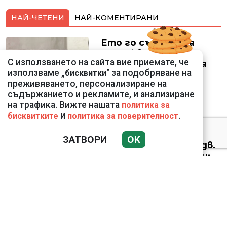
НАЙ-ЧЕТЕНИ
НАЙ-КОМЕНТИРАНИ
Ето го съпруга на
неадекватната
С използването на сайта вие приемате, че
външна министърка
използваме „
" за подобряване на
бисквитки
Велислава Петрова
преживяването, персонализиране на
съдържанието и рекламите, и анализиране
на трафика. Вижте нашата
политика за
и
.
бисквитките
политика за поверителност
Николай Попов за
ЗАТВОРИ
OK
фалшивия пиар на адв.
Димитър Марковски:
ТОЗИ ЧОВЕК Е
УНИКАЛЕН РОБИН ХУД