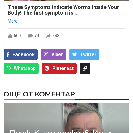
These Symptoms Indicate Worms Inside Your
Body! The first symptom is ..
More
500
79
248
Facebook
Viber
Тwitter
Whatsapp
Pinterest
ОЩЕ ОТ КОМЕНТАР
Проф. Кантарджиев: Имах