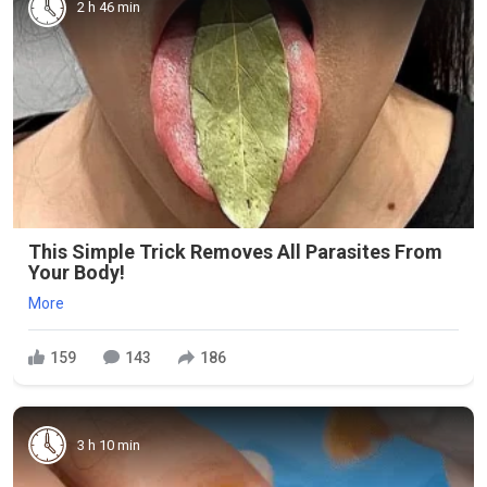
2 h 46 min
This Simple Trick Removes All Parasites From
Your Body!
More
159
143
186
3 h 10 min