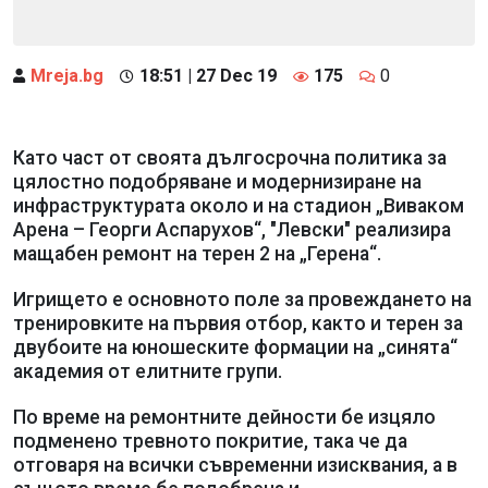
Mreja.bg
18:51 | 27 Dec 19
175
0
Като част от своята дългосрочна политика за
цялостно подобряване и модернизиране на
инфраструктурата около и на стадион „Виваком
Арена – Георги Аспарухов“, "Левски" реализира
мащабен ремонт на терен 2 на „Герена“.
Игрището е основното поле за провеждането на
тренировките на първия отбор, както и терен за
двубоите на юношеските формации на „синята“
академия от елитните групи.
По време на ремонтните дейности бе изцяло
подменено тревното покритие, така че да
отговаря на всички съвременни изисквания, а в