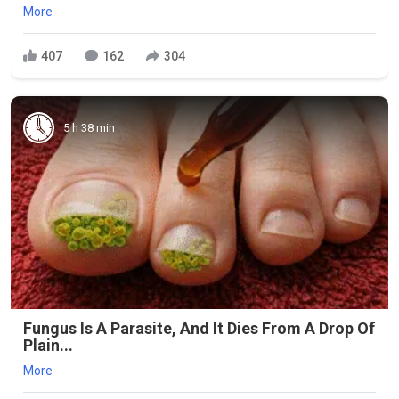
More
407
162
304
5 h 38 min
Fungus Is A Parasite, And It Dies From A Drop Of
Plain...
More