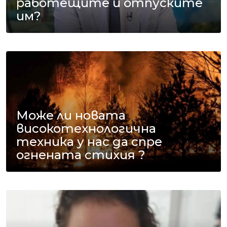
работещите и отпуските
им?
Може ли новата
високотехнологична
техника у нас да спре
огнената стихия ?