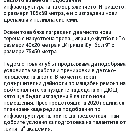
същото време бе подобрена и
инфраструктурата на съоръжението. Игрището,
с размери 105х68 метра, е и с изградени нови
дренажна и поливна системи.
Освен това бяха изградени два чисто нови
терена с изкуствена трева. „Игрище Футбол 5“ с
размери 40х20 метра и „Игрище Футбол 9“ с
размери 75х50 метра.
Редом с това клубът продължава да подобрява
условията за работа и тренировки в детско-
юношеската школа. В момента текат
довършителни дейности по мащабен ремонт на
съблекалните за нуждите на децата от ДЮШ,
като ще бъдат изградени 8 изцяло нови
помещения. През предстоящата 2020 година са
планирани още редица подобрения по
инфраструктурата, които да предоставят най-
добрите условия за подготовка на талантите от
„синята“ академия.