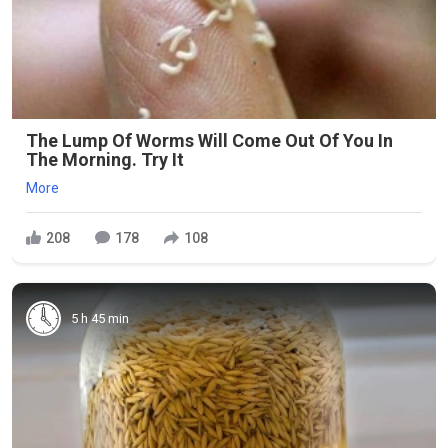
The Lump Of Worms Will Come Out Of You In
The Morning. Try It
More
208
178
108
5 h 45 min