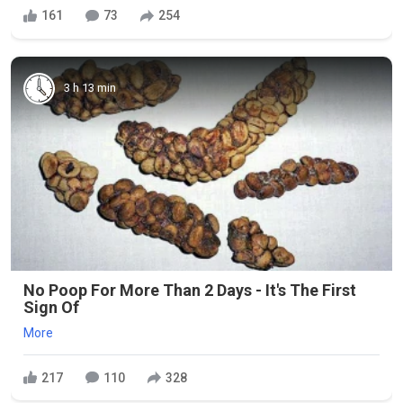
161
73
254
3 h 13 min
No Poop For More Than 2 Days - It's The First
Sign Of
More
217
110
328