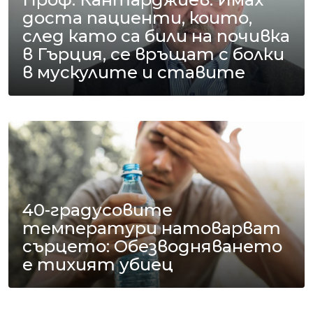
доста пациенти, които,
след като са били на почивка
в Гърция, се връщат с болки
в мускулите и ставите
40-градусовите
температури натоварват
сърцето: Обезводняването
е тихият убиец