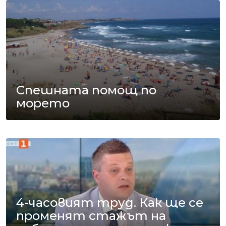
Спешната помощ по
морето
4-часовият труд. Как ще се
променят стажът на