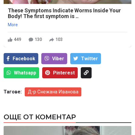
These Symptoms Indicate Worms Inside Your
Body! The first symptom is ..
More
449
130
103
Facebook
Viber
Тwitter
Whatsapp
Pinterest
Тагове:
Д-р Снежана Иванова
ОЩЕ ОТ КОМЕНТАР