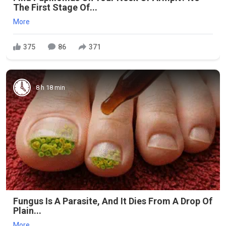
The First Stage Of...
More
375
86
371
8 h 18 min
Fungus Is A Parasite, And It Dies From A Drop Of
Plain...
More