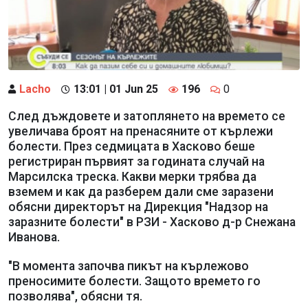
Lacho
13:01 | 01 Jun 25
196
0
След дъждовете и затоплянето на времето се
увеличава броят на пренасяните от кърлежи
болести. През седмицата в Хасково беше
регистриран първият за годината случай на
Марсилска треска. Какви мерки трябва да
вземем и как да разберем дали сме заразени
обясни директорът на Дирекция "Надзор на
заразните болести" в РЗИ - Хасково д-р Снежана
Иванова.
"В момента започва пикът на кърлежово
преносимите болести. Защото времето го
позволява", обясни тя.