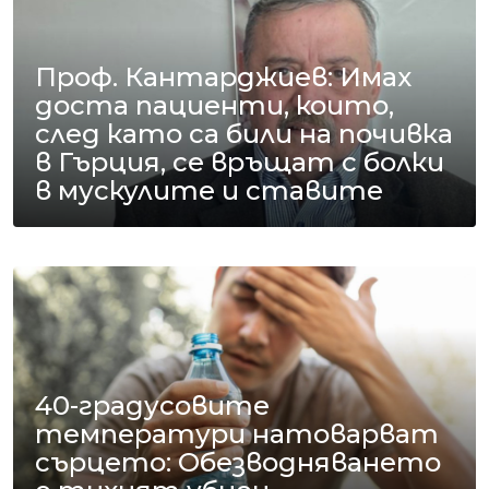
Проф. Кантарджиев: Имах
доста пациенти, които,
след като са били на почивка
в Гърция, се връщат с болки
в мускулите и ставите
40-градусовите
температури натоварват
сърцето: Обезводняването