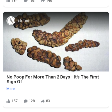
184
163
140
6 h 1 min
No Poop For More Than 2 Days - It's The First
Sign Of
More
157
128
83