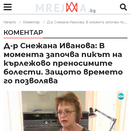
Начало
Коментар
Д-р Снежана Иванова: В момента започва пикът на кърлежово преносимите болести. Защото времето го позволява
КОМЕНТАР
Д-р Снежана Иванова: В
момента започва пикът на
кърлежово преносимите
болести. Защото времето
го позволява