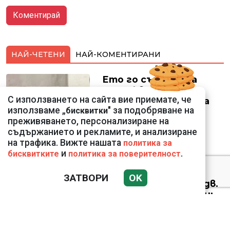
НАЙ-ЧЕТЕНИ
НАЙ-КОМЕНТИРАНИ
Ето го съпруга на
неадекватната
С използването на сайта вие приемате, че
външна министърка
използваме „
" за подобряване на
бисквитки
Велислава Петрова
преживяването, персонализиране на
съдържанието и рекламите, и анализиране
на трафика. Вижте нашата
политика за
и
.
бисквитките
политика за поверителност
Николай Попов за
ЗАТВОРИ
OK
фалшивия пиар на адв.
Димитър Марковски:
ТОЗИ ЧОВЕК Е
УНИКАЛЕН РОБИН ХУД