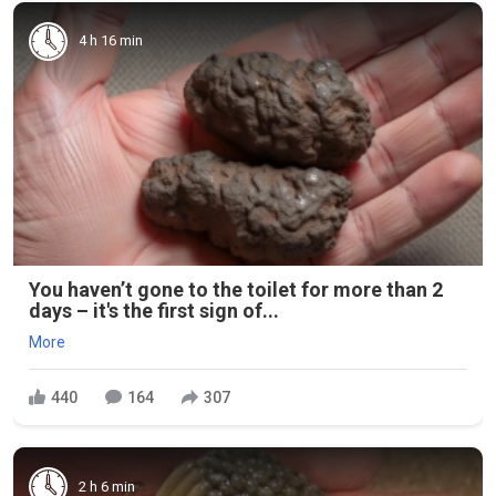
4 h 16 min
You haven’t gone to the toilet for more than 2
days – it's the first sign of...
More
440
164
307
2 h 6 min