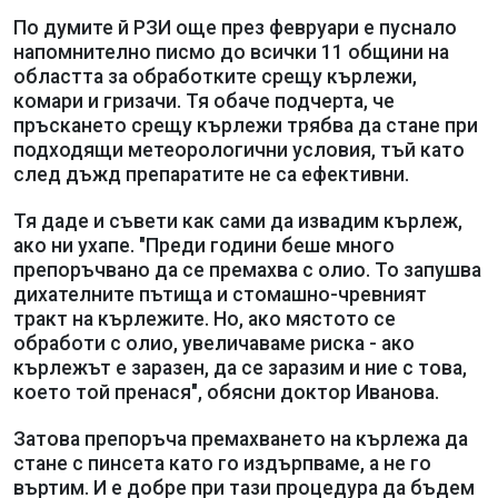
По думите й РЗИ още през февруари е пуснало
напомнително писмо до всички 11 общини на
областта за обработките срещу кърлежи,
комари и гризачи. Тя обаче подчерта, че
пръскането срещу кърлежи трябва да стане при
подходящи метеорологични условия, тъй като
след дъжд препаратите не са ефективни.
Тя даде и съвети как сами да извадим кърлеж,
ако ни ухапе. "Преди години беше много
препоръчвано да се премахва с олио. То запушва
дихателните пътища и стомашно-чревният
тракт на кърлежите. Но, ако мястото се
обработи с олио, увеличаваме риска - ако
кърлежът е заразен, да се заразим и ние с това,
което той пренася", обясни доктор Иванова.
Затова препоръча премахването на кърлежа да
стане с пинсета като го издърпваме, а не го
въртим. И е добре при тази процедура да бъдем