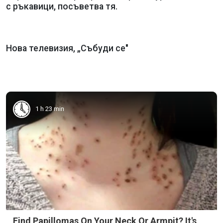
с ръкавици, посъветва тя.
Нова телевизия, „Събуди се"
1 h 23 min
Find Papillomas On Your Neck Or Armpit? It's