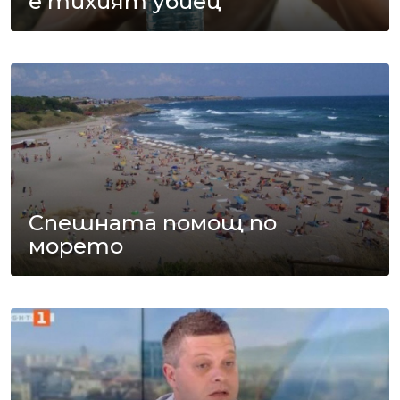
е тихият убиец
Спешната помощ по
морето