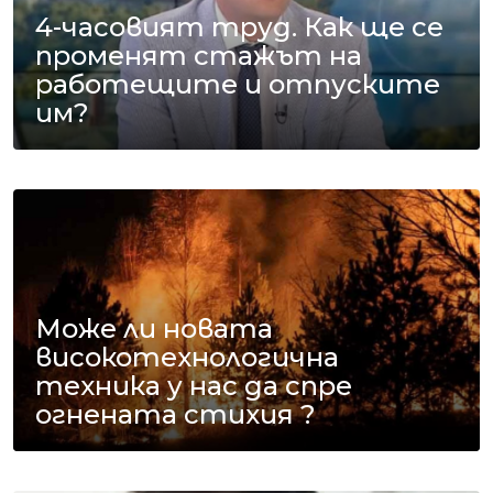
4-часовият труд. Как ще се
променят стажът на
работещите и отпуските
им?
Може ли новата
високотехнологична
техника у нас да спре
огнената стихия ?