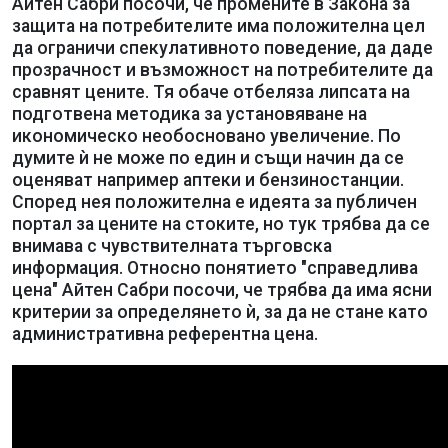
Айтен Сабри посочи, че промените в Закона за
защита на потребителите има положителна цел
да ограничи спекулативното поведение, да даде
прозрачност и възможност на потребителите да
сравнят цените. Тя обаче отбеляза липсата на
подготвена методика за установяване на
икономическо необосновано увеличение. По
думите ѝ не може по един и същи начин да се
оценяват например аптеки и бензиностанции.
Според нея положителна е идеята за публичен
портал за цените на стоките, но тук трябва да се
внимава с чувствителната търговска
информация. Относно понятието "справедлива
цена" Айтен Сабри посочи, че трябва да има ясни
критерии за определянето ѝ, за да не стане като
административна референтна цена.