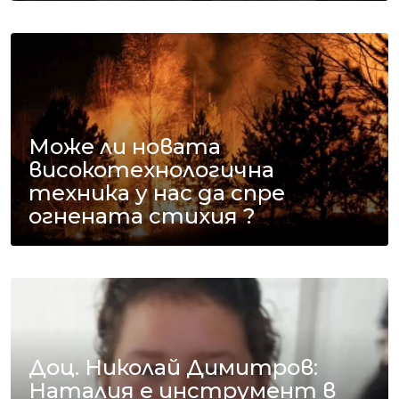
Може ли новата
високотехнологична
техника у нас да спре
огнената стихия ?
Доц. Николай Димитров:
Наталия е инструмент в