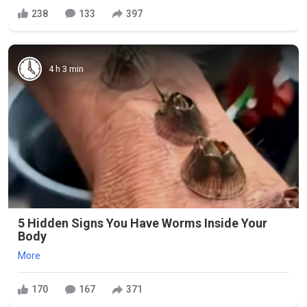
238
133
397
4 h 3 min
5 Hidden Signs You Have Worms Inside Your
Body
More
170
167
371