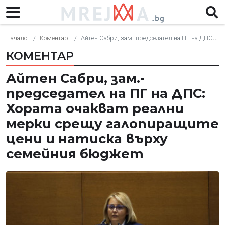
Начало
Коментар
Айтен Сабри, зам.-председател на ПГ на ДПС: Хората очакват реални мерки срещу галопиращите цени и натиска върху семейния бюджет
КОМЕНТАР
Айтен Сабри, зам.-
председател на ПГ на ДПС:
Хората очакват реални
мерки срещу галопиращите
цени и натиска върху
семейния бюджет