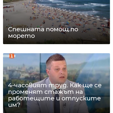
Спешната помощ по
морето
4-часовият труд. Как ще се
променят стажът на
работещите и отпуските
им?