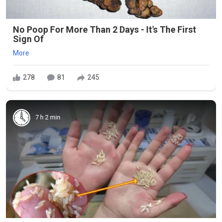
No Poop For More Than 2 Days - It's The First
Sign Of
More
278
81
245
7 h 2 min