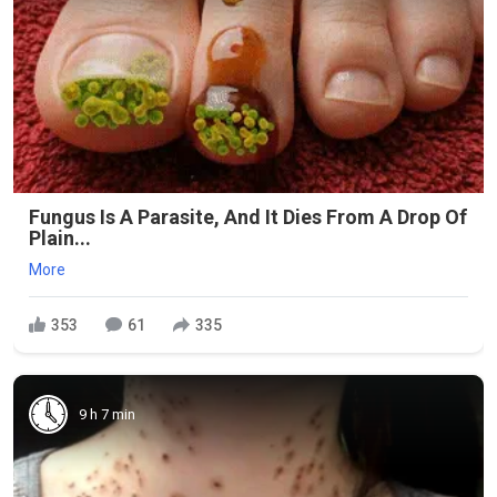
Fungus Is A Parasite, And It Dies From A Drop Of
Plain...
More
353
61
335
9 h 7 min