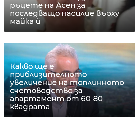
ръцете на Асен за
последващо насилие върху
майка й
Какво ще е
приблизителното
увеличение на топлинното
счетоводство за
апартамент от 60-80
квадрата