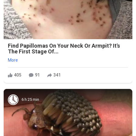
Find Papillomas On Your Neck Or Armpit? It's
The First Stage Of...
More
405
91
341
6 h 25 min