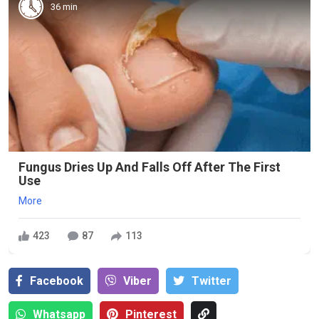
36 min
Fungus Dries Up And Falls Off After The First
Use
More
423
87
113
Facebook
Viber
Тwitter
Whatsapp
Pinterest