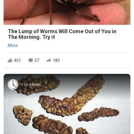
The Lump of Worms Will Come Out of You in
The Morning. Try it
More
451
27
182
11 h 34 min