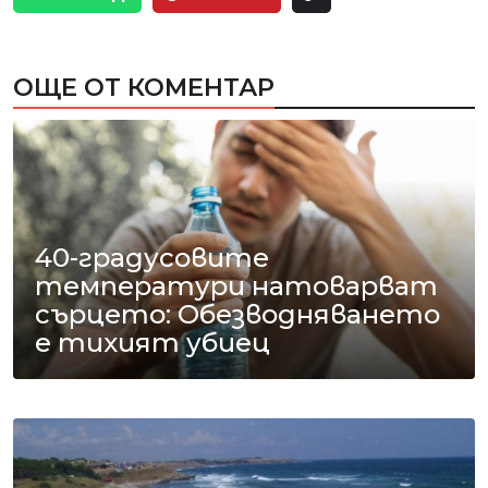
ОЩЕ ОТ КОМЕНТАР
40-градусовите
температури натоварват
сърцето: Обезводняването
е тихият убиец