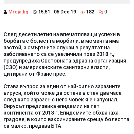
Mreja.bg
15:51 | 06 Dec 19
182
0
След десетилетия на впечатляващи успехи в
борбата с болестта морбили, в момента има
застой, а смъртните случаи в резултат на
заболяването са се увеличили през 2018 г.,
предупредиха Световната здравна организация
(СЗО) и американските санитарни власти,
цитирани от Франс прес.
Става въпрос за един от най-силно заразните
вируси, който може да остане в стая два часа
след като заразен с него човек я е напуснал.
Вирусът предизвика епидемии на пет
континента от 2018 г. Епидемиите обхванаха
градове, в които ваксинираните срещу болестта
са малко, предава БТА.