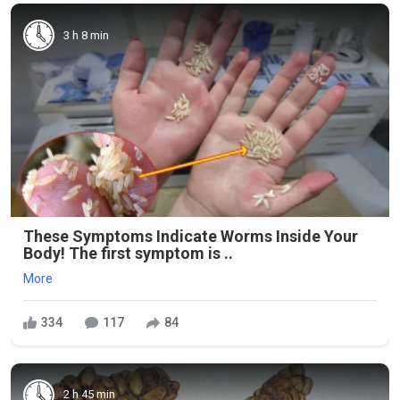
3 h 8 min
These Symptoms Indicate Worms Inside Your
Body! The first symptom is ..
More
334
117
84
2 h 45 min