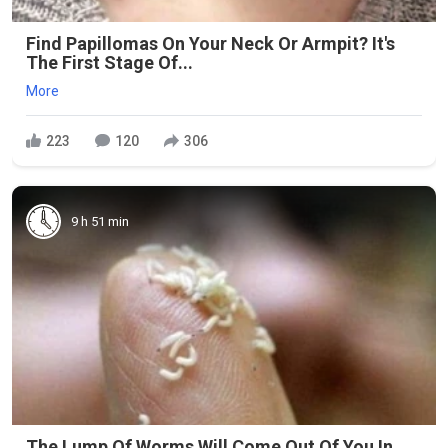
Find Papillomas On Your Neck Or Armpit? It's
The First Stage Of...
More
223
120
306
9 h 51 min
The Lump Of Worms Will Come Out Of You In