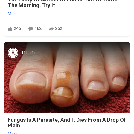
The Morning. Try It
More
246
162
262
11 h 56 min
Fungus Is A Parasite, And It Dies From A Drop Of
Plain...