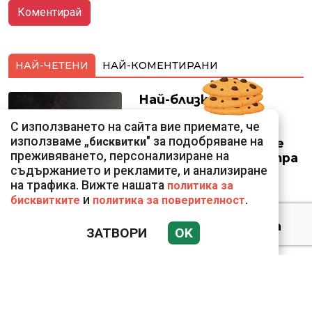
НАЙ-ЧЕТЕНИ
НАЙ-КОМЕНТИРАНИ
Най-близкото
прелитане в
С използването на сайта вие приемате, че
историята:
използваме „
" за подобряване на
бисквитки
Космически кораб се
преживяването, персонализиране на
доближи на 400 метра
съдържанието и рекламите, и анализиране
до астероид
на трафика. Вижте нашата
политика за
и
.
бисквитките
политика за поверителност
Датската принцеса
ЗАТВОРИ
OK
Изабела влезе в
казармата