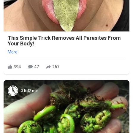
This Simple Trick Removes All Parasites From
Your Body!
More
394
47
267
3 h 42 min