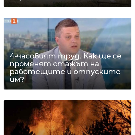
4-часовият труд. Как ще се
променят стажът на
работещите и отпуските
им?