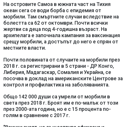
На островите Самоа в южната част на Тихия
океан сега се води борба с епидемия от
морбили. Там смъртните случаи вследствие на
болестта са 62 от октомври. Почти всички
жертви са деца под 4-годишна възраст. На
архипелага е започнала кампания за ваксинация
срещу морбили, а достъпът до него е спрян от
местните власти.
Почти половината от случаите на морбили през
2018 г. са регистрирани в 5 страни - ДР Конго,
Либерия, Мадагаскар, Сомалия и Украйна, се
посочва в доклад на американските Центрове за
контрол и профилактика на заболяванията.
Общо 142 000 души са умрели от морбили в
света през 2018 г. Броят им е по-малък от този
през 2000-ата година, но е с 15 процента по-
голям в сравнение с 2017 г.