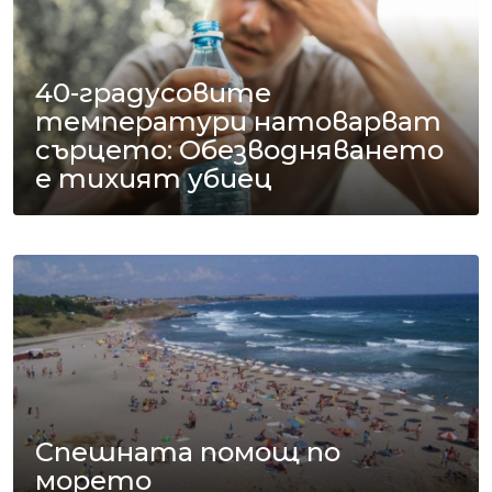
40-градусовите
температури натоварват
сърцето: Обезводняването
е тихият убиец
Спешната помощ по
морето