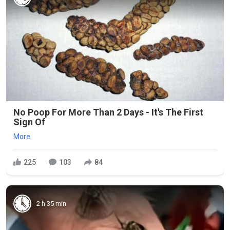
No Poop For More Than 2 Days - It's The First
Sign Of
More
225
103
84
2 h 35 min