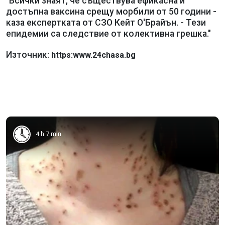
"Всички знаят, че съществува ефикасна и
достъпна ваксина срещу морбили от 50 години -
каза експертката от СЗО Кейт О'Брайън. - Тези
епидемии са следствие от колективна грешка."
Източник:
https:www.24chasa.bg
4 h 7 min