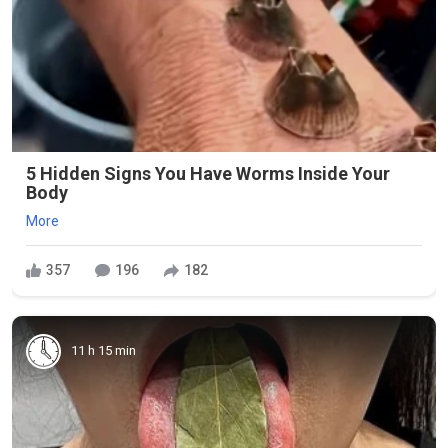
5 Hidden Signs You Have Worms Inside Your
Body
More
357
196
182
11 h 15 min