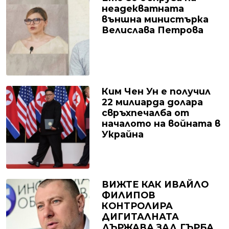
неадекватната
външна министърка
Велислава Петрова
Ким Чен Ун е получил
22 милиарда долара
свръхпечалба от
началото на войната в
Украйна
ВИЖТЕ КАК ИВАЙЛО
ФИЛИПОВ
КОНТРОЛИРА
ДИГИТАЛНАТА
ДЪРЖАВА ЗАД ГЪРБА