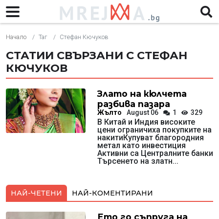
Начало
Таг
Стефан Кючуков
СТАТИИ СВЪРЗАНИ С СТЕФАН
КЮЧУКОВ
Злато на кюлчета
разбива пазара
Жълто
August 06
1
329
В Китай и Индия високите
цени ограничиха покупките на
накитиКупуват благородния
метал като инвестиция
Активни са Централните банки
Търсенето на златн...
НАЙ-ЧЕТЕНИ
НАЙ-КОМЕНТИРАНИ
Ето го съпруга на