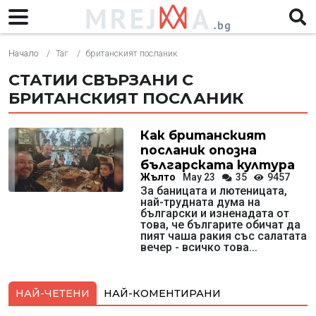
Начало
Таг
британският посланик
СТАТИИ СВЪРЗАНИ С
БРИТАНСКИЯТ ПОСЛАНИК
Как британският
посланик опозна
българската култура
Жълто
May 23
35
9457
За баницата и лютеницата,
най-трудната дума на
български и изненадата от
това, че българите обичат да
пият чаша ракия със салатата
вечер - всичко това...
НАЙ-ЧЕТЕНИ
НАЙ-КОМЕНТИРАНИ