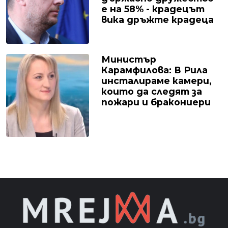
е на 58% - крадецът
вика дръжте крадеца
Министър
Карамфилова: В Рила
инсталираме камери,
които да следят за
пожари и бракониери