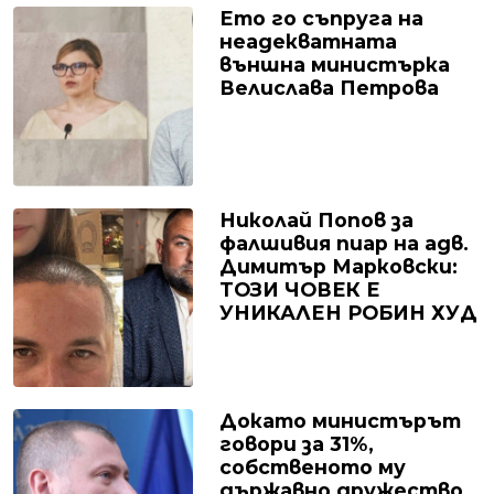
Ето го съпруга на
неадекватната
външна министърка
Велислава Петрова
Николай Попов за
фалшивия пиар на адв.
Димитър Марковски:
ТОЗИ ЧОВЕК Е
УНИКАЛЕН РОБИН ХУД
Докато министърът
говори за 31%,
собственото му
държавно дружество