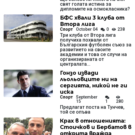
свят голата истина за
дипломите на осмокласника?
БФС хвали 3 клуба от
Втора лига
Спорт
October 04
0
238
Три клуба от Втора лига
получиха похвали от
Българския футболен съюз за
развитието на своите
академии и това се случи на
организираната от
централата...
Гонзо извади
льольовците ни на
сергията, никой не ги
иска
Спорт
September
15
1
280
Предлагат поста на Тунчев,
той се опъва
Крах в отношенията:
Стоичков и Бербатов в
открита вражда