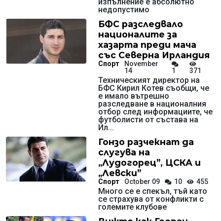
изпълнение е абсолютно
недопустимо
БФС разследвало
националите за
хазарта преди мача
със Северна Ирландия
Спорт
November
14
1
371
Техническият директор на
БФС Кирил Котев съобщи, че
е имало вътрешно
разследване в националния
отбор след информациите, че
футболисти от състава на
Ил...
Гонзо разчекнат да
слугува на
„Лудогорец”, ЦСКА и
„Левски”
Спорт
October 09
10
455
Много се е спекъл, тъй като
се страхува от конфликти с
големите клубове