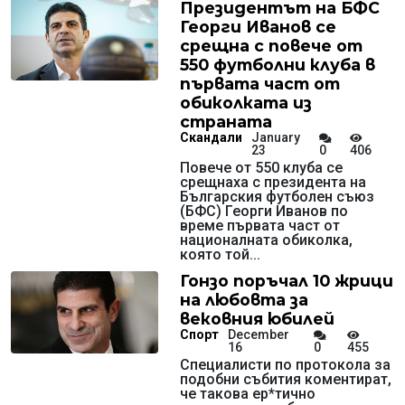
Президентът на БФС
Георги Иванов се
срещна с повече от
550 футболни клуба в
първата част от
обиколката из
страната
Скандали
January
23
0
406
Повече от 550 клуба се
срещнаха с президента на
Българския футболен съюз
(БФС) Георги Иванов по
време първата част от
националната обиколка,
която той...
Гонзо поръчал 10 жрици
на любовта за
вековния юбилей
Спорт
December
16
0
455
Специалисти по протокола за
подобни събития коментират,
че такова ер*тично