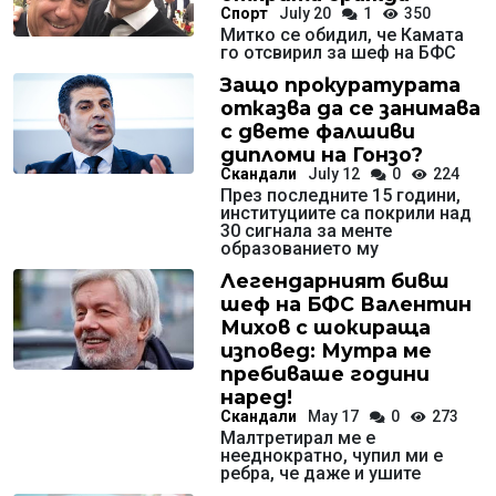
Спорт
July 20
1
350
Митко се обидил, че Камата
го отсвирил за шеф на БФС
Защо прокуратурата
отказва да се занимава
с двете фалшиви
дипломи на Гонзо?
Скандали
July 12
0
224
През последните 15 години,
институциите са покрили над
30 сигнала за менте
образованието му
Легендарният бивш
шеф на БФС Валентин
Михов с шокираща
изповед: Мутра ме
пребиваше години
наред!
Скандали
May 17
0
273
Малтретирал ме е
нееднократно, чупил ми е
ребра, че даже и ушите