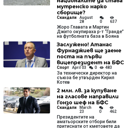
националите да става
мутренско нарко
сборище?
Скандали
August
28
0
637
Жоро Главата и Мартин
Джито окупираха р-т “Гранде”
на футболната база в Бояна
Заслужено! Атанас
Фурнаджиев ще заеме
поста на първи
вицепрезидент на БФС
Спорт
April 03
0
483
За технически директор на
съюза бе утвърден Кирил
Котев
2 млн. лв. за купуване
на гласове направили
Гонзо шеф на БФС
Скандали
March
23
0
462
Президентите на
аматьорските отбори били
притиснати от кметовете да