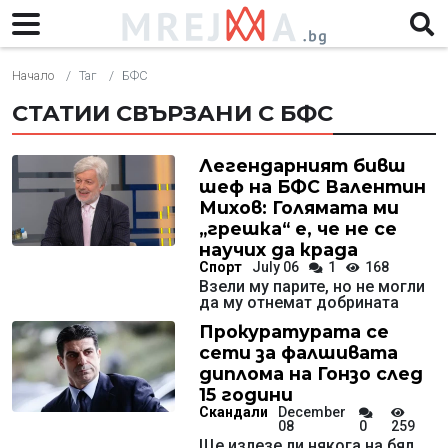
Начало
Таг
БФС
СТАТИИ СВЪРЗАНИ С БФС
Легендарният бивш
шеф на БФС Валентин
Михов: Голямата ми
„грешка“ е, че не се
научих да крада
Спорт
July 06
1
168
Взели му парите, но не могли
да му отнемат добрината
Прокуратурата се
сети за фалшивата
диплома на Гонзо след
15 години
Скандали
December
08
0
259
Ще излезе ли някога на бял