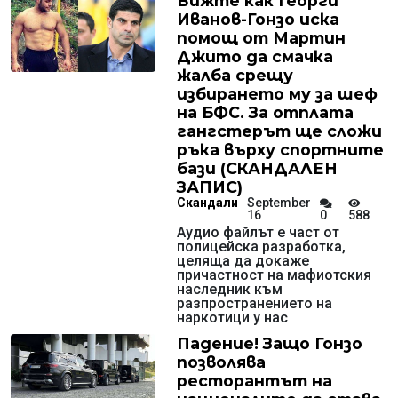
Вижте как Георги
Иванов-Гонзо иска
помощ от Мартин
Джито да смачка
жалба срещу
избирането му за шеф
на БФС. За отплата
гангстерът ще сложи
ръка върху спортните
бази (СКАНДАЛЕН
ЗАПИС)
Скандали
September
16
0
588
Аудио файлът е част от
полицейска разработка,
целяща да докаже
причастност на мафиотския
наследник към
разпространението на
наркотици у нас
Падение! Защо Гонзо
позволява
ресторантът на