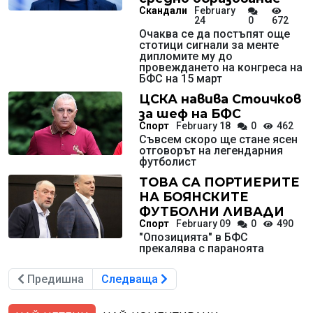
Скандали
February
24
0
672
Очаква се да постъпят още
стотици сигнали за менте
дипломите му до
провеждането на конгреса на
БФС на 15 март
ЦСКА навива Стоичков
за шеф на БФС
Спорт
February 18
0
462
Съвсем скоро ще стане ясен
отговорът на легендарния
футболист
ТОВА СА ПОРТИЕРИТЕ
НА БОЯНСКИТЕ
ФУТБОЛНИ ЛИВАДИ
Спорт
February 09
0
490
"Опозицията" в БФС
прекалява с параноята
Предишна
Следваща