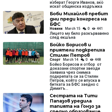
изберат Георги Иванов, ако
искат общинска издръжка
Боби Михайлов пребит
дни преди конгреса на
БФС
Новини
March 15
0
441
Лицето му било разкървавено
след екшъна
Бойко Борисов и
приятели подкрепиха
Стилян Петров
Спорт
March 14
0
448
Бойко Борисов и отбор от
доказани спортни звезди
заявиха чрез снимка
подкрепата си за Стилян
Петров, който се впуска в
битката за БФС заедно с
Димитъ...
Сестрата на Тити
Папазов уредила
тапията на Гонзо за
средно образование