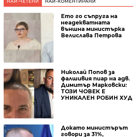
НАЙ-ЧЕТЕНИ
НАЙ-КОМЕНТИРАНИ
Ето го съпруга на
неадекватната
външна министърка
Велислава Петрова
Николай Попов за
фалшивия пиар на адв.
Димитър Марковски:
ТОЗИ ЧОВЕК Е
УНИКАЛЕН РОБИН ХУД
Докато министърът
говори за 31%,