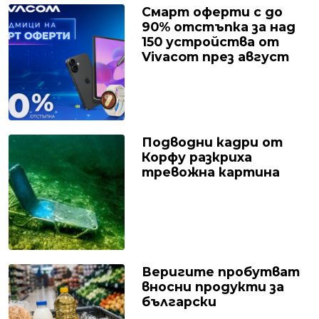
Смарт оферти с до
90% отстъпка за над
150 устройства от
Vivacom през август
Подводни кадри от
Корфу разкриха
тревожна картина
Веригите пробутват
вносни продукти за
български