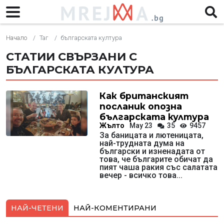
Начало
Таг
българската култура
СТАТИИ СВЪРЗАНИ С
БЪЛГАРСКАТА КУЛТУРА
Как британският
посланик опозна
българската култура
Жълто
May 23
35
9457
За баницата и лютеницата,
най-трудната дума на
български и изненадата от
това, че българите обичат да
пият чаша ракия със салатата
вечер - всичко това...
НАЙ-ЧЕТЕНИ
НАЙ-КОМЕНТИРАНИ