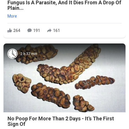
Fungus Is A Parasite, And It Dies From A Drop Of
Plain...
More
264
191
161
2 h 37 min
No Poop For More Than 2 Days - It's The First
Sign Of