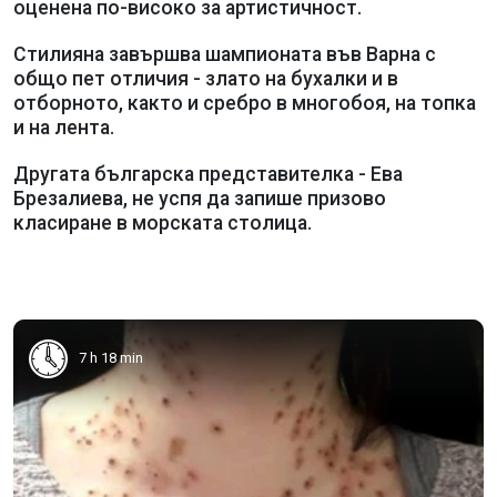
оценена по-високо за артистичност.
Стилияна завършва шампионата във Варна с
общо пет отличия - злато на бухалки и в
отборното, както и сребро в многобоя, на топка
и на лента.
Другата българска представителка - Ева
Брезалиева, не успя да запише призово
класиране в морската столица.
7 h 18 min