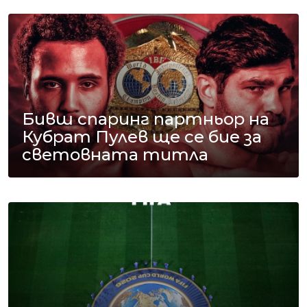
Бивш спаринг партньор на
Кубрат Пулев ще се бие за
световната титла