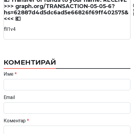
>>> graph.org/TRANSACTION-05-05-6?
hs=62887d4d5dc6ad5e66826f69ff402575&
<<< 💶
fll1v4
КОМЕНТИРАЙ
Име
*
Email
Коментар
*