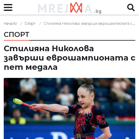
Начало
Спорт
Стилияна Николова завърши еврошампионата с пет медала
СПОРТ
Стилияна Николова
завърши еврошампионата с
пет медала