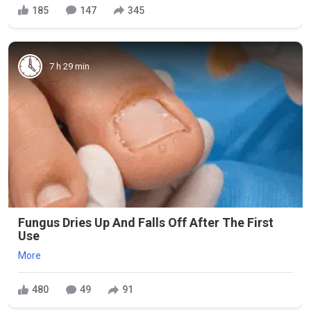
185
147
345
7 h 29 min
Fungus Dries Up And Falls Off After The First
Use
More
480
49
91