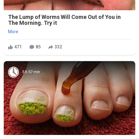
The Lump of Worms Will Come Out of You in
The Morning. Try it
More
471
85
332
5 h 57 min