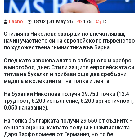
Lacho
18:02 | 31 May 26
175
15
Стилияна Николова завърши по впечатляващ
начин участието си на европейското първенство
по художествена гимнастика във Варна.
След като завоюва злато в отборното и сребро
в многобоя, днес Стили защити европейската си
титла на бухалки и прибави още два сребърни
медала в колекцията - на топка и лента.
На бухалки Николова получи 29.750 точки (13.4
трудност, 8.200 изпълнение, 8.200 артистичност,
0.050 наказание).
На топка българката получи 29.550 от съдиите -
същата оценка, каквато получи и шампионката
Даря Варфоломеев от Германия, но тя бе