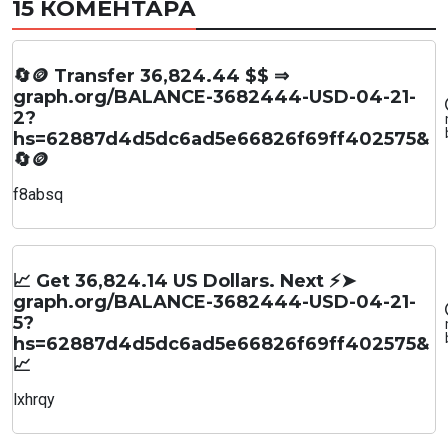
15 КОМЕНТАРА
🔄🪙 Transfer 36,824.44 $$ ⇒
graph.org/BALANCE-3682444-USD-04-21-
2?
hs=62887d4d5dc6ad5e66826f69ff402575&
🔄🪙
f8absq
📈 Get 36,824.14 US Dollars. Next ⚡➤
graph.org/BALANCE-3682444-USD-04-21-
5?
hs=62887d4d5dc6ad5e66826f69ff402575&
📈
lxhrqy