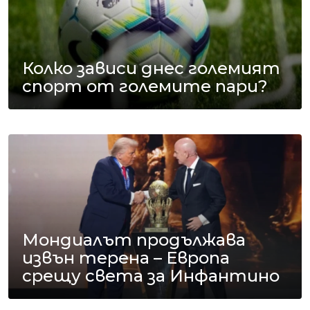
Колко зависи днес големият
спорт от големите пари?
Мондиалът продължава
извън терена – Европа
срещу света за Инфантино