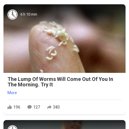
6 h 10 min
The Lump Of Worms Will Come Out Of You In
The Morning. Try It
More
196
127
383