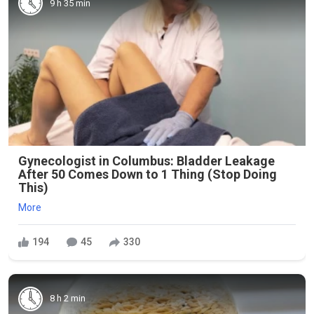
9 h 35 min
Gynecologist in Columbus: Bladder Leakage
After 50 Comes Down to 1 Thing (Stop Doing
This)
More
194
45
330
8 h 2 min