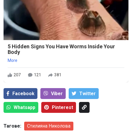
5 Hidden Signs You Have Worms Inside Your
Body
More
207
121
381
Facebook
Viber
Тwitter
Whatsapp
Pinterest
Тагове:
Стилияна Николова