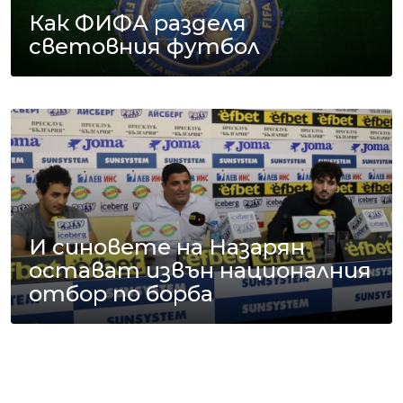
Как ФИФА разделя
световния футбол
И синовете на Назарян
остават извън националния
отбор по борба