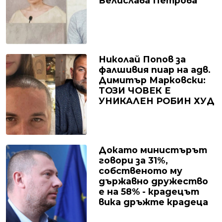
Велислава Петрова
Николай Попов за
фалшивия пиар на адв.
Димитър Марковски:
ТОЗИ ЧОВЕК Е
УНИКАЛЕН РОБИН ХУД
Докато министърът
говори за 31%,
собственото му
държавно дружество
е на 58% - крадецът
вика дръжте крадеца