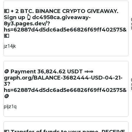
💶 + 2 BTC. BINANCE CRYPTO GIVEAWAY.
Sign up 👆 dc4958ca.giveaway-
8y3.pages.dev/?
hs=62887d4d5dc6ad5e66826f69ff402575&
💶
jz14jk
🪙 Payment 36,824.62 USDT ⇒⇒
graph.org/BALANCE-3682444-USD-04-21-
3?
hs=62887d4d5dc6ad5e66826f69ff402575&
🪙
pljz1q
💶 Transfer of funds to your name. RECEIVE