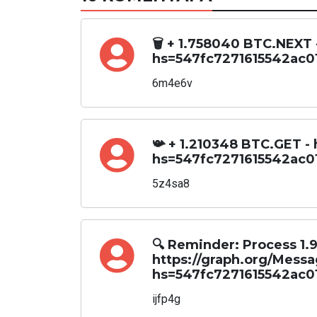
🗑 + 1.758040 BTC.NEXT 
hs=547fc7271615542ac0
6m4e6v
📯 + 1.210348 BTC.GET -
hs=547fc7271615542ac0
5z4sa8
🔍 Reminder: Process 1
https://graph.org/Mess
hs=547fc7271615542ac0
ijfp4g