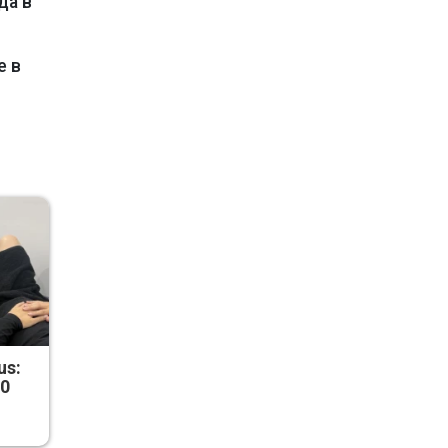
да в
е в
us:
50