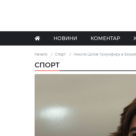
НОВИНИ
КОМЕНТАР
Начало
Спорт
Никола Цолов триумфира в Бахре
СПОРТ