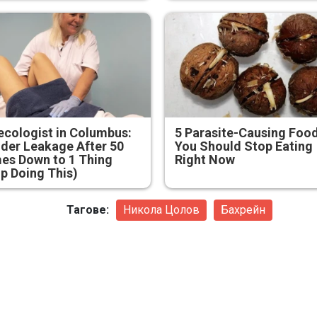
cologist in Columbus:
5 Parasite-Causing Foo
der Leakage After 50
You Should Stop Eating
es Down to 1 Thing
Right Now
p Doing This)
Тагове:
Никола Цолов
Бахрейн