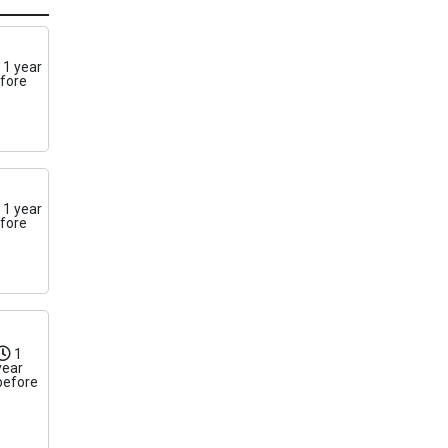
1 year
fore
1 year
fore
1
year
before