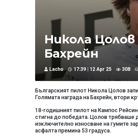
Никола Цолов
Бахрейн
Lacho
17:39 | 12 Apr 25
308
Българският пилот Никола Цолов запи
Голямата награда на Бахрейн, втори кр
18-годишният пилот на Кампос Рейсинг 
стигна до победата. Цолов трябваше д
изключително износване на гумите зар
асфалта премина 53 градуса.