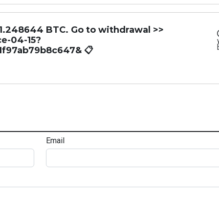
 1.248644 BTC. Go to withdrawal >>
ce-04-15?
1f97ab79b8c647& 📋
Email