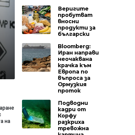
Веригите
пробутват
вносни
продукти за
български
Bloomberg:
Иран направи
неочаквана
крачка към
Европа по
въпроса за
Ормузкия
проток
Подводни
каране
кадри от
с
Корфу
а на
разкриха
тревожна
картина