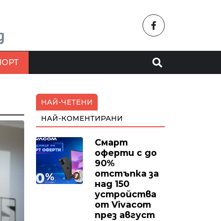
ПОРТ
НАЙ-ЧЕТЕНИ
НАЙ-КОМЕНТИРАНИ
Смарт
оферти с до
90%
отстъпка за
над 150
устройства
от Vivacom
през август