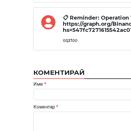
📋 Reminder: Operation
https://graph.org/Binan
hs=547fc7271615542ac0
oqztoo
КОМЕНТИРАЙ
Име
*
Коментар
*