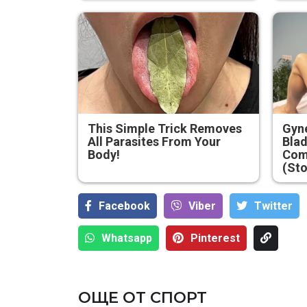
This Simple Trick Removes
Gyne
All Parasites From Your
Blad
Body!
Com
(Sto
Facebook
Viber
Тwitter
Whatsapp
Pinterest
ОЩЕ ОТ СПОРТ
Бивш спаринг