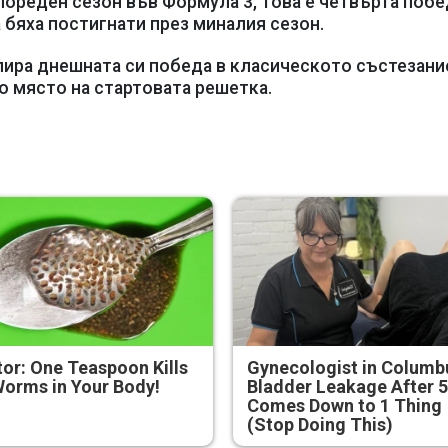
 пореден сезон във Формула 3, това е четвърта побе
 бяха постигнати през миналия сезон.
ира днешната си победа в класическото състезани
мо място на стартовата решетка.
or: One Teaspoon Kills
Gynecologist in Columb
Worms in Your Body!
Bladder Leakage After 
Comes Down to 1 Thing
(Stop Doing This)