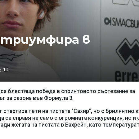
 триумфира в
10
са блестяща победа в спринтовото състезание за
ъг за сезона във Формула 3.
стартира пети на пистата "Сахир", но с брилянтно 
а се справя не само с огромната конкуренция, но и 
ади жегата на пистата в Бахрейн, като температурат