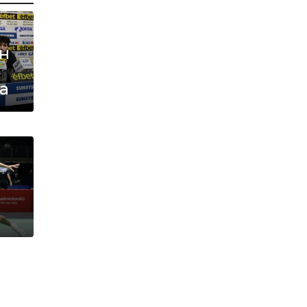
а
н
а