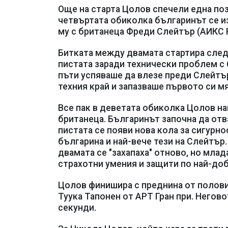
Още на старта Цолов спечели една по
четвъртата обиколка българинът се из
му с британеца Фреди Слейтър (АИКС 
Битката между двамата стартира след 
пистата заради технически проблем с 
пъти успяваше да влезе преди Слейтър
техния край и запазваше първото си м
Все пак в деветата обиколка Цолов нап
британеца. Българинът започна да отв
пистата се появи нова кола за сигурно
българина и най-вече тези на Слейтър
двамата се "захапаха" отново, но мла
страхотни умения и защити по най-доб
Цолов финишира с преднина от полови
Туука Тапонен от АРТ Гран при. Негов
секунди.