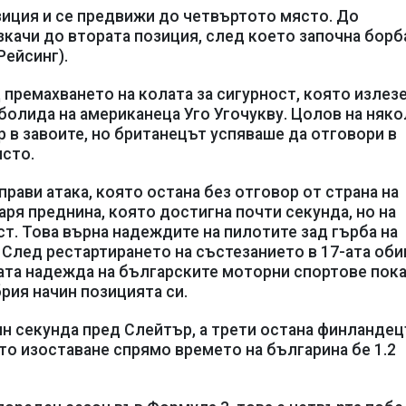
зиция и се предвижи до четвъртото място. До
качи до втората позиция, след което започна борб
Рейсинг).
премахването на колата за сигурност, която излезе
болида на американеца Уго Угочукву. Цолов на няк
 в завоите, но британецът успяваше да отговори в
ясто.
рави атака, която остана без отговор от страна на
аря преднина, която достигна почти секунда, но на
ст. Това върна надеждите на пилотите зад гърба на
. След рестартирането на състезанието в 17-ата об
дата надежда на българските моторни спортове пок
рия начин позицията си.
н секунда пред Слейтър, а трети остана финланде
ото изоставане спрямо времето на българина бе 1.2