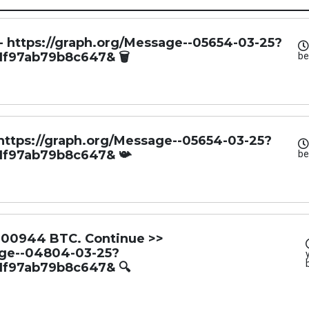
- https://graph.org/Message--05654-03-25?
1f97ab79b8c647& 🗑
be
 https://graph.org/Message--05654-03-25?
1f97ab79b8c647& 📯
be
.900944 BTC. Continue >>
age--04804-03-25?
1f97ab79b8c647& 🔍