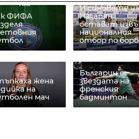
И синовете н
ак ФИФА
Назарян
азделя
остават извъ
ветовния
националния
утбол
отбор по борб
Българин е
тъпкаха жена
звездата на
дийка на
френския
утболен мач
бадминтон