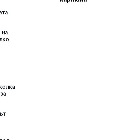
ата
 на
олко
иколка
аза
цът