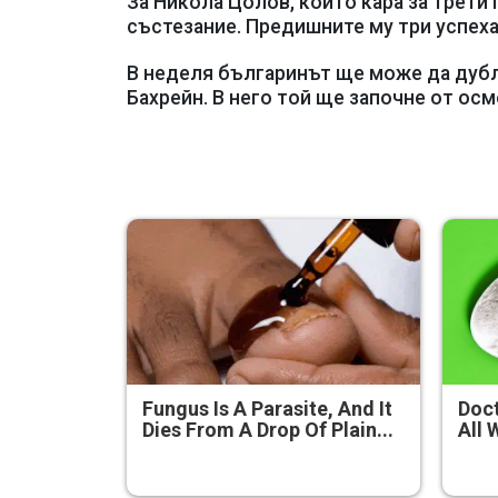
За Никола Цолов, който кара за трети
състезание. Предишните му три успеха
В неделя българинът ще може да дубл
Бахрейн. В него той ще започне от ос
Fungus Is A Parasite, And It
Doct
Dies From A Drop Of Plain...
All 