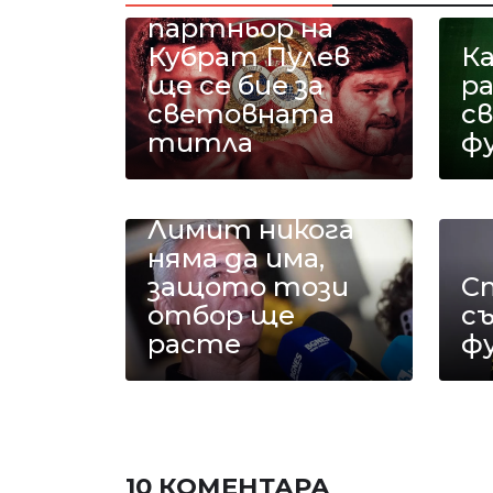
партньор на
Кубрат Пулев
К
ще се бие за
р
световната
с
титла
ф
Христо
Стоичков:
Лимит никога
няма да има,
защото този
С
отбор ще
съ
расте
ф
10 КОМЕНТАРА