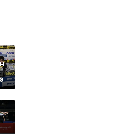
а
н
а