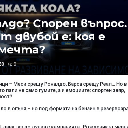
лдо? Спорен въпрос.
 двубой е: коя е
-мечта?
80
0
ци – Меси срещу Роналдо, Барса срещу Реал... Но в
о пали не само гумите, а и емоциите: спортен звяр,
ност?
сло в огъня – но под формата на бензин в резервоара
t дава газ до дупка с кампанията „Рожденикът черпи