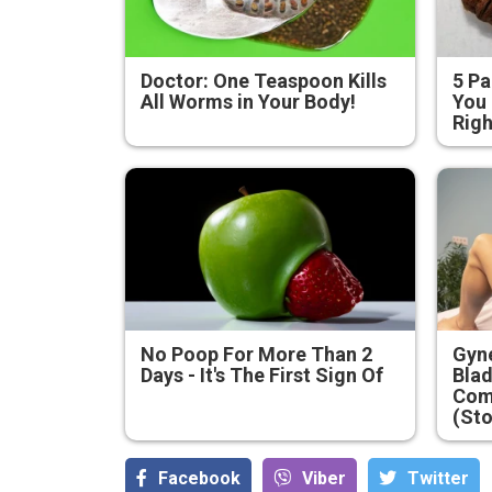
Doctor: One Teaspoon Kills
5 Pa
All Worms in Your Body!
You 
Rig
No Poop For More Than 2
Gyne
Days - It's The First Sign Of
Blad
Com
(Sto
Facebook
Viber
Тwitter