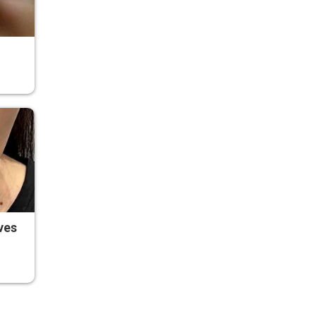
l
ves