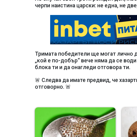
черпи наистина царски: не една, не дв
Тримата победители ще могат лично 
„кой е по-добър“ вече няма да се води
блока ти и да онагледи отговора ти.
🚨 Следва да имате предвид, че хазарт
отговорно. 🚨