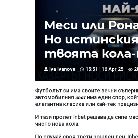
Меси или Рона
Но истинският
твоята кола
Iva Ivanova
15:51 | 16 Apr 25
2
Футболът си има своите вечни съперни
автомобилния
има един спор, койт
свят
елегантна класика или хай-тек прециз
И тази пролет Inbet решава да сипе ма
чисто нова кола.
По случай своя трети рожден ден, Inbe