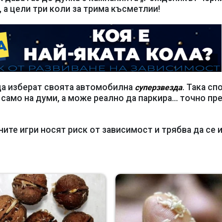
е, а цели три коли за трима късметлии!
да изберат своята автомобилна
. Така сп
суперзвезда
 само на думи, а може реално да паркира... точно пр
ните игри носят риск от зависимост и трябва да се 