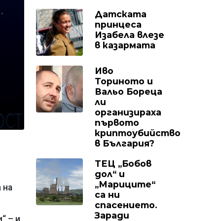
Датската
принцеса
Изабела влезе
в казармата
Иво
Ториното и
Вальо Бореца
ли
организираха
първото
криптоубийство
в България?
ТЕЦ „Бобов
дол“ и
„Мариците“
 на
са ни
спасението.
Заради
“ – и