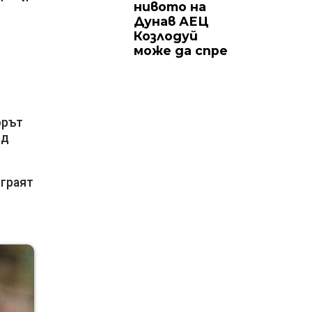
нивото на
Дунав АЕЦ
Козлодуй
може да спре
орът
ед
играят