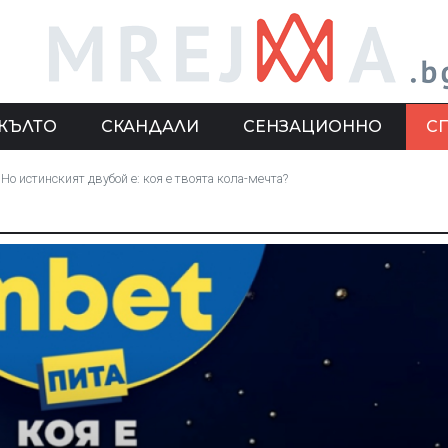
ЖЪЛТО
СКАНДАЛИ
СЕНЗАЦИОННО
С
Но истинският двубой е: коя е твоята кола-мечта?