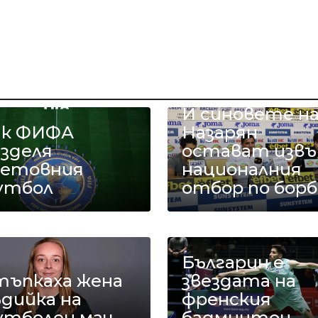
И синовете н
ак ФИФА
Назарян
азделя
остават извъ
ветовния
националния
утбол
отбор по борб
Българин е
тъпкаха жена
звездата на
дийка на
френския
утболен мач
бадминтон