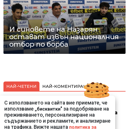
И синовете на Назарян
остават извън националния
отбор по борба
НАЙ-ЧЕТЕНИ
НАЙ-КОМЕНТИРАНИ
Ето го съпруга на
С използването на сайта вие приемате, че
неадекватната
използваме „
" за подобряване на
бисквитки
външна министърка
преживяването, персонализиране на
Велислава Петрова
съдържанието и рекламите, и анализиране
на трафика. Вижте нашата
политика за