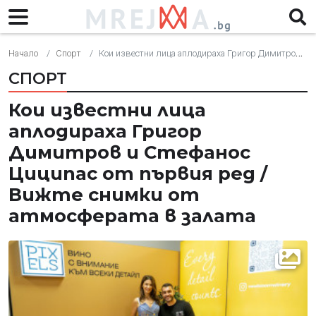
Начало
Спорт
Кои известни лица аплодираха Григор Димитров и Стефанос Циципас от първия ред / Вижте снимки от атмосферата в залата
СПОРТ
Кои известни лица
аплодираха Григор
Димитров и Стефанос
Циципас от първия ред /
Вижте снимки от
атмосферата в залата