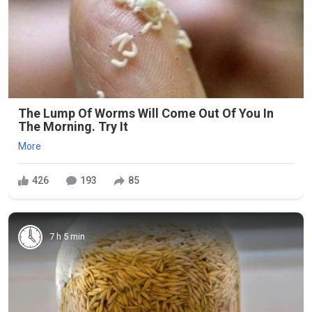
The Lump Of Worms Will Come Out Of You In
The Morning. Try It
More
426
193
85
7 h 5 min