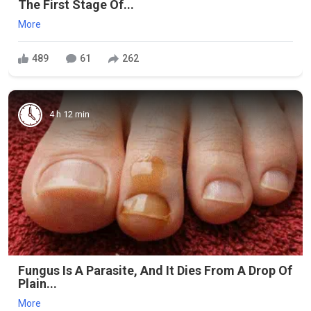
The First Stage Of...
More
489
61
262
4 h 12 min
Fungus Is A Parasite, And It Dies From A Drop Of
Plain...
More