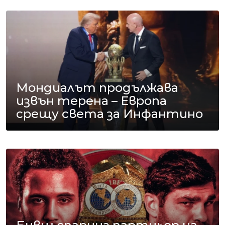
Мондиалът продължава
извън терена – Европа
срещу света за Инфантино