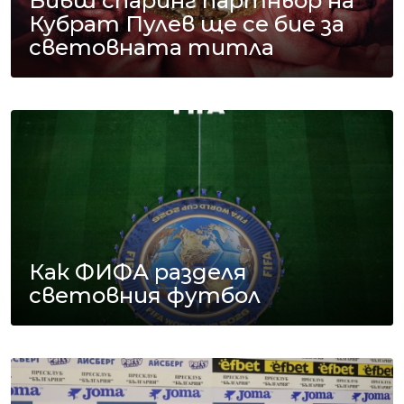
Бивш спаринг партньор на
Кубрат Пулев ще се бие за
световната титла
Как ФИФА разделя
световния футбол