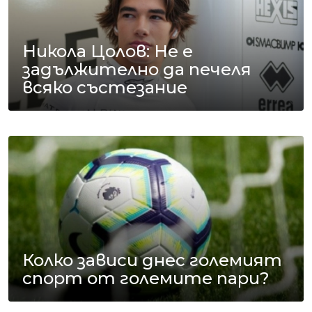
Никола Цолов: Не е
задължително да печеля
всяко състезание
Колко зависи днес големият
спорт от големите пари?