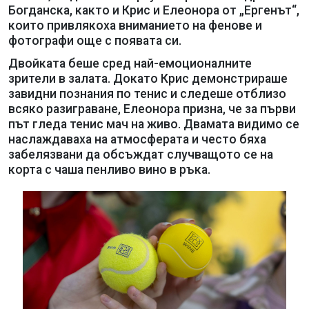
Богданска, както и Крис и Елеонора от „Ергенът“,
които привлякоха вниманието на фенове и
фотографи още с появата си.
Двойката беше сред най-емоционалните
зрители в залата. Докато Крис демонстрираше
завидни познания по тенис и следеше отблизо
всяко разиграване, Елеонора призна, че за първи
път гледа тенис мач на живо. Двамата видимо се
наслаждаваха на атмосферата и често бяха
забелязвани да обсъждат случващото се на
корта с чаша пенливо вино в ръка.