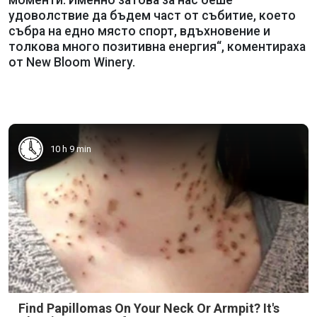
моменти. Именно затова за нас беше
удоволствие да бъдем част от събитие, което
събра на едно място спорт, вдъхновение и
толкова много позитивна енергия“, коментираха
от New Bloom Winery.
10 h 9 min
Find Papillomas On Your Neck Or Armpit? It's