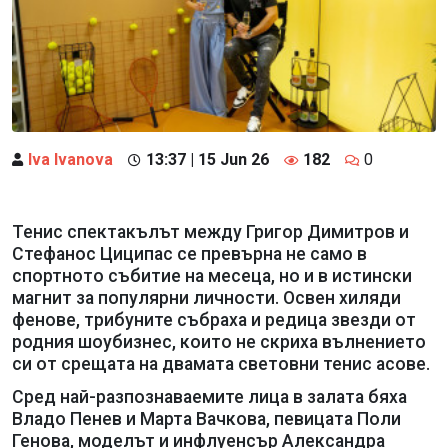
Iva Ivanova
13:37 | 15 Jun 26
182
0
Тенис спектакълът между Григор Димитров и
Стефанос Циципас се превърна не само в
спортното събитие на месеца, но и в истински
магнит за популярни личности. Освен хиляди
фенове, трибуните събраха и редица звезди от
родния шоубизнес, които не скриха вълнението
си от срещата на двамата световни тенис асове.
Сред най-разпознаваемите лица в залата бяха
Владо Пенев и Марта Вачкова, певицата Поли
Генова, моделът и инфлуенсър Александра