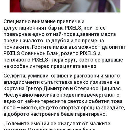
Специално внимание привлече и
дегустационният бар на PIXELS, който се
превърна в едно от най-посещаваните места
преди началото на двубоя и по време на
почивките. Гостите имаха възможност да опитат
PIXELS Совиньон Блан, розето PIXELS и
пенливото PIXELS Глера Брут, което се радваше
на особен интерес през цялата вечер.
Селфита, усмивки, оживени разговори и много
аплодисменти съпътстваха всяко излизане на
корта на Григор Димитров и Стефанос Циципас.
Неслучайно мнозина определиха вечерта като
едно от най-интересните светски събития това
лято – място, където спортът срещна звездите,
а доброто настроение беше гарантирано.
„Големите емоции се създават от малките