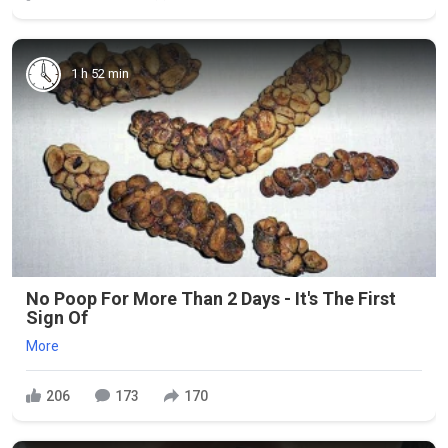
1 h 52 min
No Poop For More Than 2 Days - It's The First
Sign Of
More
206
173
170