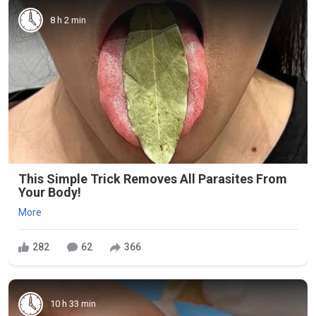
8 h 2 min
This Simple Trick Removes All Parasites From
Your Body!
More
282
62
366
10 h 33 min