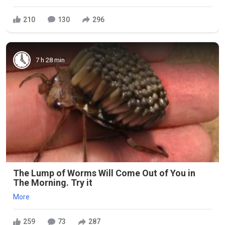
210
130
296
7 h 28 min
The Lump of Worms Will Come Out of You in
The Morning. Try it
More
259
73
287