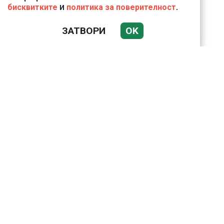
и
.
бисквитките
политика за поверителност
ЗАТВОРИ
OK
Николай Попов за
фалшивия пиар на адв.
Димитър Марковски:
ТОЗИ ЧОВЕК Е
УНИКАЛЕН РОБИН ХУД
Докато министърът
говори за 31%,
собственото му
държавно дружество
е на 58% - крадецът
вика дръжте крадеца