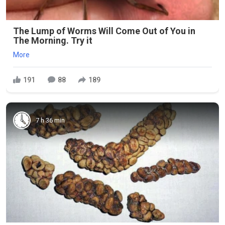
The Lump of Worms Will Come Out of You in
The Morning. Try it
More
191
88
189
7 h 36 min