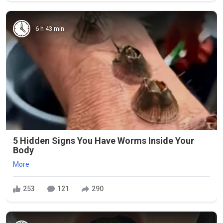
6 h 43 min
5 Hidden Signs You Have Worms Inside Your
Body
More
253
121
290