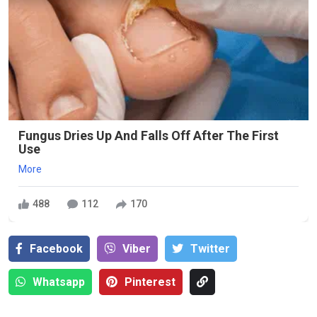
Fungus Dries Up And Falls Off After The First
Use
More
488
112
170
Facebook
Viber
Тwitter
Whatsapp
Pinterest