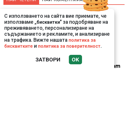
Подводни кадри от
С използването на сайта вие приемате, че
Корфу разкриха
използваме „
" за подобряване на
бисквитки
тревожна картина
преживяването, персонализиране на
съдържанието и рекламите, и анализиране
на трафика. Вижте нашата
политика за
и
.
бисквитките
политика за поверителност
ЗАТВОРИ
OK
Веригите пробутват
вносни продукти за
български
Учените призовават за
намаляване на