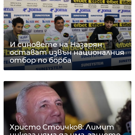
И синовете на Назарян
остават извън националния
отбор по борба
Христо Стоичков: Лимит
никога няма да има, защото