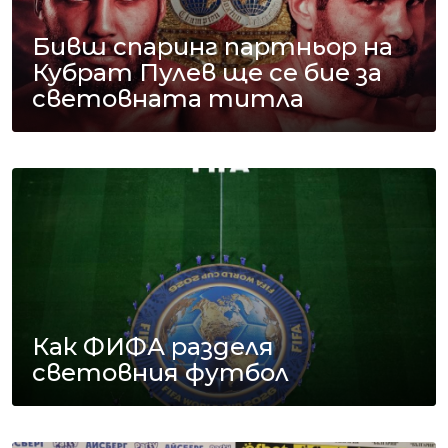
Бивш спаринг партньор на
Кубрат Пулев ще се бие за
световната титла
Как ФИФА разделя
световния футбол