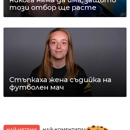
този отбор ще расте
Стъпкаха жена съдийка на
футболен мач
НАЙ-ЧЕТЕНИ
НАЙ-КОМЕНТИРАНИ