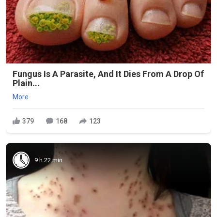
Fungus Is A Parasite, And It Dies From A Drop Of
Plain...
More
379
168
123
9 h 22 min