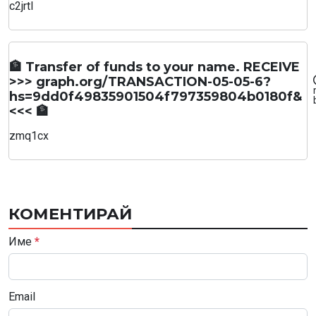
c2jrtl
🏦 Transfer of funds to your name. RECEIVE
>>> graph.org/TRANSACTION-05-05-6?
hs=9dd0f49835901504f797359804b0180f&
<<< 🏦
zmq1cx
КОМЕНТИРАЙ
Име
*
Email