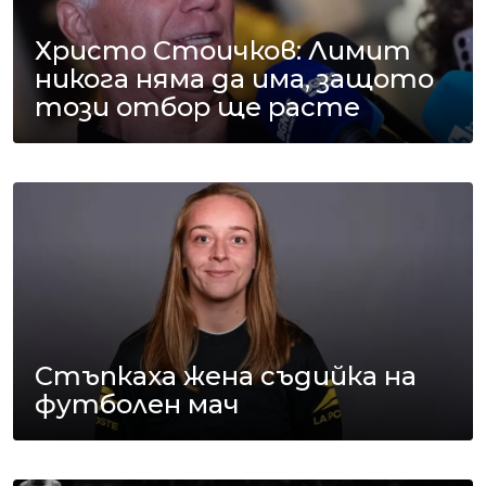
Христо Стоичков: Лимит
никога няма да има, защото
този отбор ще расте
Стъпкаха жена съдийка на
футболен мач