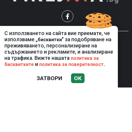
С използването на сайта вие приемате, че
използваме „
" за подобряване на
бисквитки
НОВИНИ
преживяването, персонализиране на
КОМЕНТАР
съдържанието и рекламите, и анализиране
ЖЪЛТО
на трафика. Вижте нашата
политика за
СКАНДАЛИ
и
.
бисквитките
политика за поверителност
СЕНЗАЦИОННО
ЗАТВОРИ
OK
СПОРТ
Използването и публикуването на част или цялото
съдържание на Mreja.bg без разрешение на Медийна
група Асмара ЕООД е забранено.
© 2010 - 2026 | Mreja.bg. Всички права запазени.