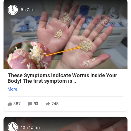
9 h 7 min
These Symptoms Indicate Worms Inside Your
Body! The first symptom is ..
More
387
93
248
10 h 12 min