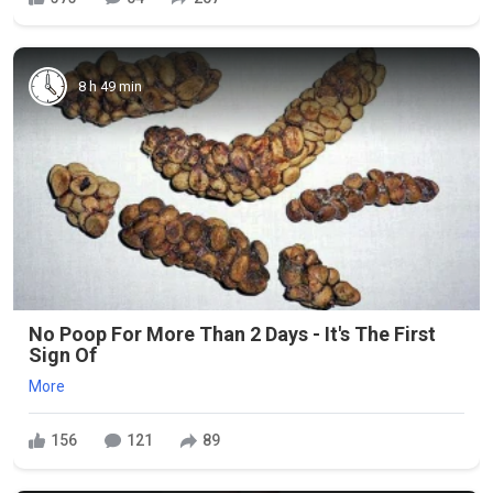
8 h 49 min
No Poop For More Than 2 Days - It's The First
Sign Of
More
156
121
89