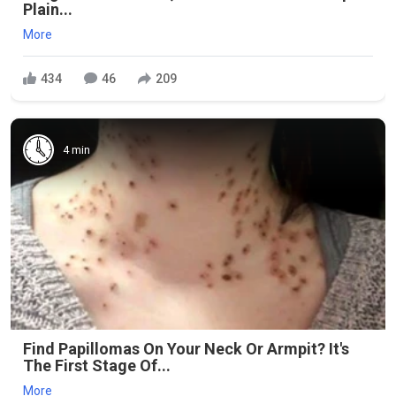
Plain...
More
434
46
209
4 min
Find Papillomas On Your Neck Or Armpit? It's
The First Stage Of...
More