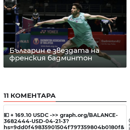
Българин е звездата на
френския бадминтон
11 КОМЕНТАРА
💴 + 169.10 USDC ->> graph.org/BALANCE-
3682444-USD-04-21-3?
hs=9dd0f49835901504f797359804b0180f&