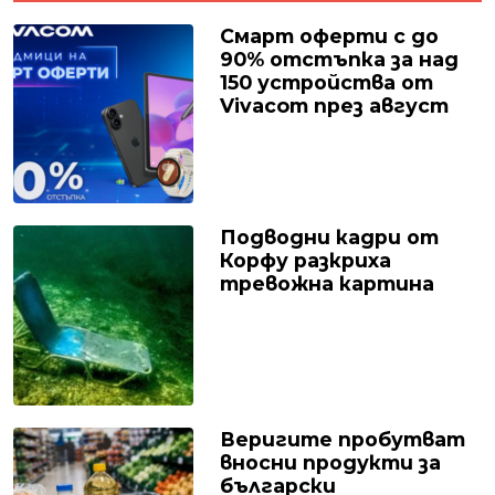
Смарт оферти с до
90% отстъпка за над
150 устройства от
Vivacom през август
Подводни кадри от
Корфу разкриха
тревожна картина
Веригите пробутват
вносни продукти за
български