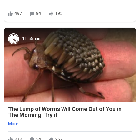
497
84
195
1 h 55 min
The Lump of Worms Will Come Out of You in
The Morning. Try it
More
373
54
257