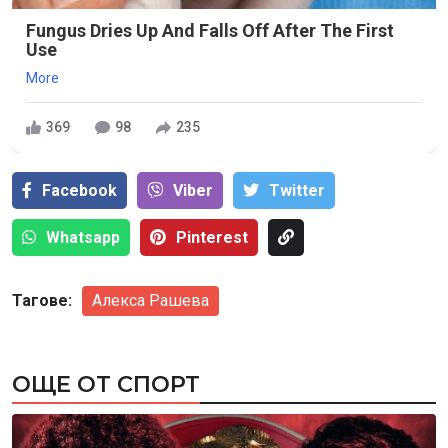
Fungus Dries Up And Falls Off After The First
Use
More
369
98
235
Facebook
Viber
Тwitter
Whatsapp
Pinterest
Тагове:
Алекса Рашева
ОЩЕ ОТ СПОРТ