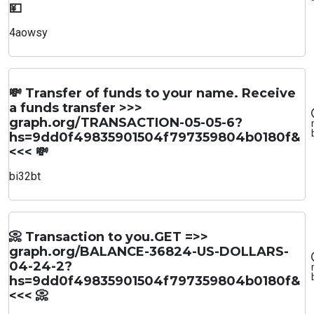
💴
4aowsy
💸 Transfer of funds to your name. Receive
a funds transfer >>>
graph.org/TRANSACTION-05-05-6?
hs=9dd0f49835901504f797359804b0180f&
<<< 💸
bi32bt
📀 Transaction to you.GET =>>
graph.org/BALANCE-36824-US-DOLLARS-
04-24-2?
hs=9dd0f49835901504f797359804b0180f&
<<< 📀