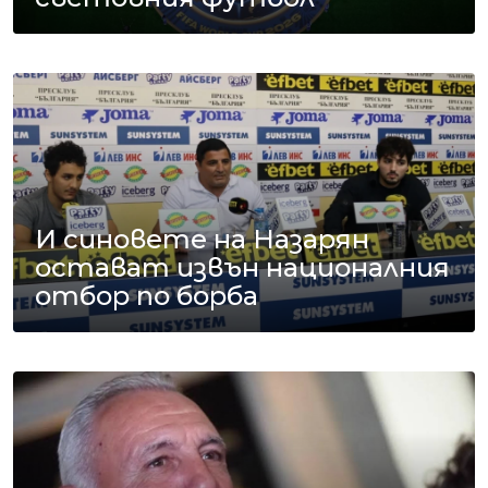
И синовете на Назарян
остават извън националния
отбор по борба