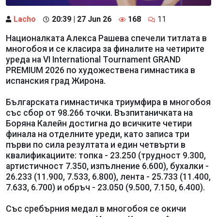
Lacho
20:39 | 27 Jun 26
168
11
Националката Алекса Рашева спечели титлата в
многобоя и се класира за финалите на четирите
уреда на VI International Tournament GRAND
PREMIUM 2026 по художествена гимнастика в
испанския град Жирона.
Българската гимнастичка триумфира в многобоя
със сбор от 98.266 точки. Възпитаничката на
Боряна Калейн достигна до всичките четири
финала на отделните уреди, като записа три
първи по сила резултата и един четвърти в
квалификациите: топка - 23.250 (трудност 9.300,
артистичност 7.350, изпълнение 6.600), бухалки -
26.233 (11.900, 7.533, 6.800), лента - 25.733 (11.400,
7.633, 6.700) и обръч - 23.050 (9.500, 7.150, 6.400).
Със сребърния медал в многобоя се окичи