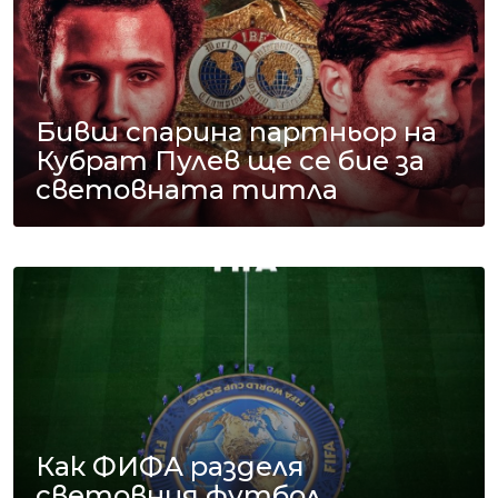
Бивш спаринг партньор на
Кубрат Пулев ще се бие за
световната титла
Как ФИФА разделя
световния футбол