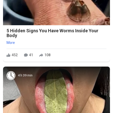
5 Hidden Signs You Have Worms Inside Your
Body
More
452
41
108
4 h 39 min