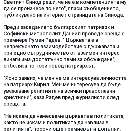
Светият Синод реши, че не е в компетенцията му
да се произнесе по него", гласи съобщението,
публикувано на интернет страницата на Синода.
Преди заседанието българският патриарх и
Софийски митрополит Даниил проведе среща с
премиера Румен Радев. " Църквата е в
непрекъснато взаимодействие с държавата и
при едно сътрудничество от взаимен интерес
винаги има достатъчно теми за обсъждане",
отбеляза по този повод патриархът.
"Ясно заявих, че мен не ме интересува личността
на патриарх Кирил. Мен ме интересува да бъде
уважавана религията на всички православни
християни", каза Радев пред журналисти след
срещата.
"Не искам да намесваме църквата в политиката,
както не искам и политиката да навлиза в
религията", посочи още премиерът и допълни,