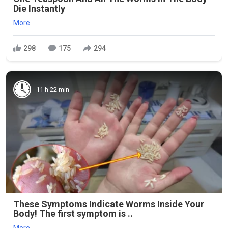
Die Instantly
More
298
175
294
11 h 22 min
These Symptoms Indicate Worms Inside Your
Body! The first symptom is ..
More