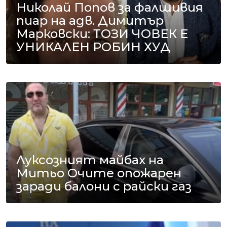
Николай Попов за фалшивия
пиар на адв. Димитър
Марковски: ТОЗИ ЧОВЕК Е
УНИКАЛЕН РОБИН ХУД
Луксозният майбах на
Митьо Очите опожарен
заради балони с райски газ