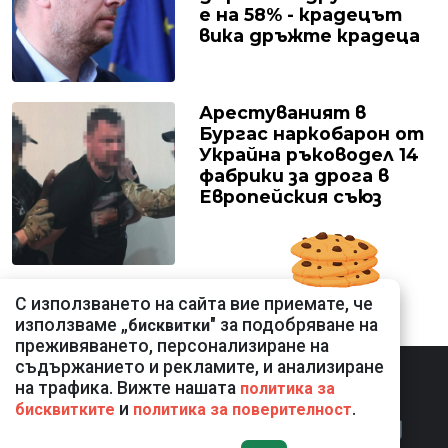
е на 58% - крадецът
вика дръжте крадеца
Арестуваният в
Бургас наркобарон от
Украйна ръководел 14
фабрики за дрога в
Европейския съюз
С използването на сайта вие приемате, че
използваме „
" за подобряване на
бисквитки
преживяването, персонализиране на
съдържанието и рекламите, и анализиране
на трафика. Вижте нашата
политика за
и
.
бисквитките
политика за поверителност