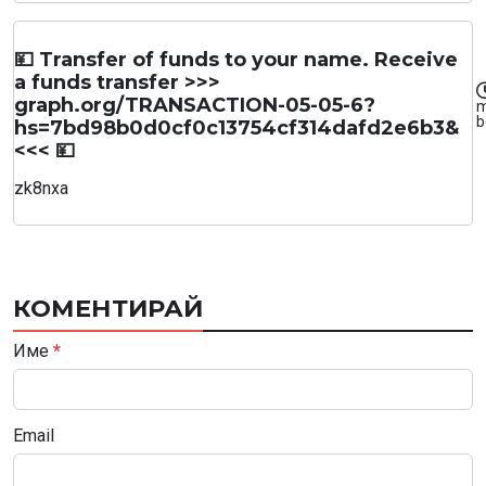
💴 Transfer of funds to your name. Receive
a funds transfer >>>
graph.org/TRANSACTION-05-05-6?
m
b
hs=7bd98b0d0cf0c13754cf314dafd2e6b3&
<<< 💴
zk8nxa
КОМЕНТИРАЙ
Име
*
Email