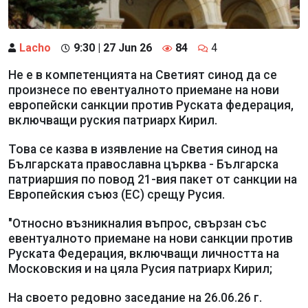
Lacho
9:30 | 27 Jun 26
84
4
Не е в компетенцията на Светият синод да се
произнесе по евентуалното приемане на нови
европейски санкции против Руската федерация,
включващи руския патриарх Кирил.
Това се казва в изявление на Светия синод на
Българската православна църква - Българска
патриаршия по повод 21-вия пакет от санкции на
Eвропейския съюз (ЕС) срещу Русия.
"Относно възникналия въпрос, свързан със
евентуалното приемане на нови санкции против
Руската Федерация, включващи личността на
Московския и на цяла Русия патриарх Кирил;
На своето редовно заседание на 26.06.26 г.