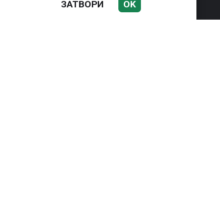
ЗАТВОРИ
OK
НОВИНИ
КОМЕНТАР
ЖЪЛТО
СКАНДАЛИ
СЕНЗАЦИОННО
СПОРТ
Използването и публикуването на част или цялото
съдържание на Mreja.bg без разрешение на Медийна
група Асмара ЕООД е забранено.
© 2010 - 2026 | Mreja.bg. Всички права запазени.