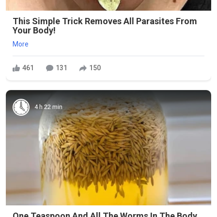
This Simple Trick Removes All Parasites From
Your Body!
More
461
131
150
4 h 22 min
One Teaspoon And All The Worms In The Body