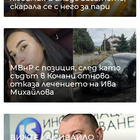
скарала се с него за пари
МВнР с позиция, след като
съдът в Кочани отново
отказа лечението на Ива
Михайлова
ВИЖТЕ КАК ИВАЙЛО