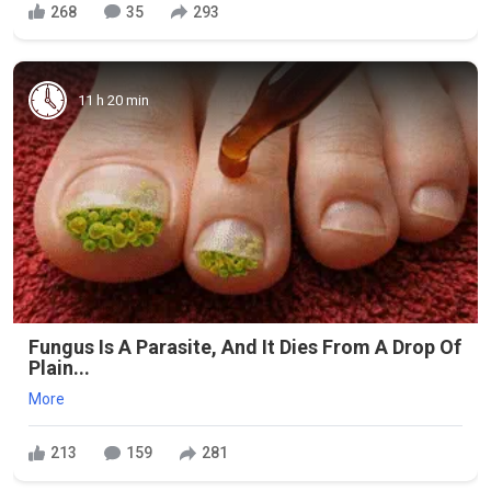
268
35
293
11 h 20 min
Fungus Is A Parasite, And It Dies From A Drop Of
Plain...
More
213
159
281