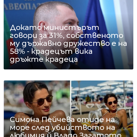
Докато министърът
говори за 31%, собственото
му държавно дружество е на
58% - крадецът вика
дръжте крадеца
Симона Пейчева отиде на
море след убийството на
любимия й Владо Загатото,