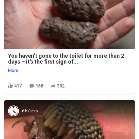
You haven’t gone to the toilet for more than 2
days – it's the first sign of...
More
417
168
302
6 h 0 min