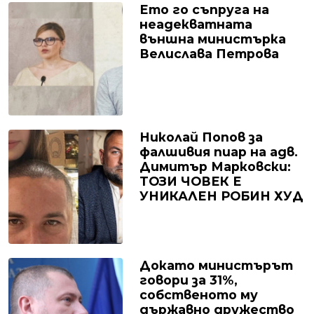
Ето го съпруга на
неадекватната
външна министърка
Велислава Петрова
Николай Попов за
фалшивия пиар на адв.
Димитър Марковски:
ТОЗИ ЧОВЕК Е
УНИКАЛЕН РОБИН ХУД
Докато министърът
говори за 31%,
собственото му
държавно дружество