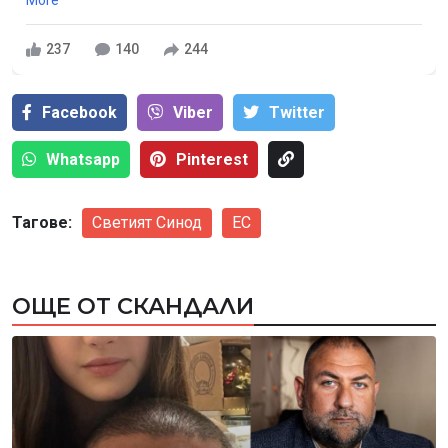
237
140
244
Facebook
Viber
Тwitter
Whatsapp
Pinterest
Тагове:
Светият Синод
ЕС
ОЩЕ ОТ СКАНДАЛИ