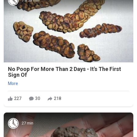
7 h 53 min
No Poop For More Than 2 Days - It's The First
Sign Of
More
227
30
218
27 min