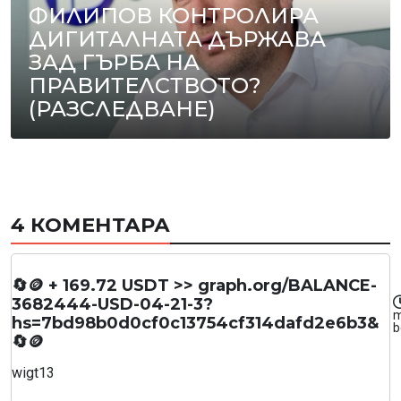
ФИЛИПОВ КОНТРОЛИРА
ДИГИТАЛНАТА ДЪРЖАВА
ЗАД ГЪРБА НА
ПРАВИТЕЛСТВОТО?
(РАЗСЛЕДВАНЕ)
4 КОМЕНТАРА
🔄🪙 + 169.72 USDT >> graph.org/BALANCE-
3682444-USD-04-21-3?
m
hs=7bd98b0d0cf0c13754cf314dafd2e6b3&
b
🔄🪙
wigt13