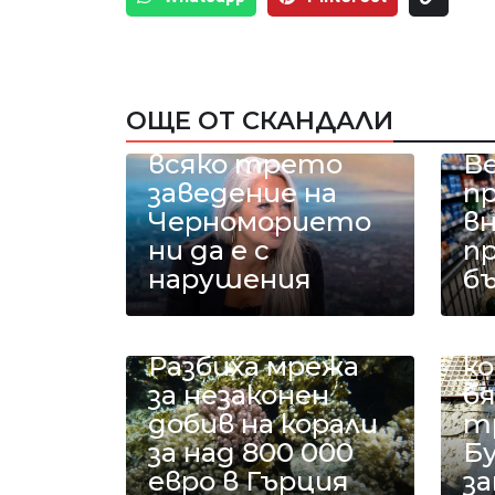
Анна Митова
от НАП: Запазва
се
тенденцията
ОЩЕ ОТ СКАНДАЛИ
приблизително
всяко трето
В
заведение на
п
Черноморието
в
ни да е с
п
нарушения
б
С
б
Разбиха мрежа
ко
за незаконен
б
добив на корали
т
за над 800 000
Б
евро в Гърция
з