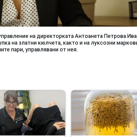
 управление на директорката Антоанета Петрова Ива
упка на златни кюлчета, както и на луксозни марков
ите пари, управлявани от нея.