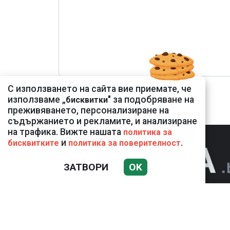
С използването на сайта вие приемате, че
използваме „
" за подобряване на
бисквитки
преживяването, персонализиране на
съдържанието и рекламите, и анализиране
на трафика. Вижте нашата
политика за
и
.
бисквитките
политика за поверителност
ЗАТВОРИ
OK
НОВИНИ
К
Използването и публикуването на част или 