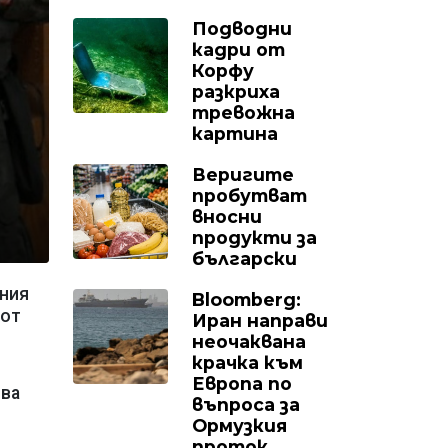
Подводни
кадри от
Корфу
разкриха
тревожна
картина
Веригите
пробутват
вносни
продукти за
български
ания
Bloomberg:
 от
Иран направи
неочаквана
крачка към
Европа по
ява
въпроса за
Ормузкия
проток