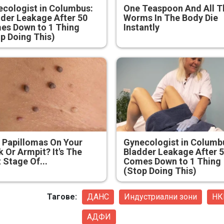
cologist in Columbus:
One Teaspoon And All T
der Leakage After 50
Worms In The Body Die
es Down to 1 Thing
Instantly
p Doing This)
 Papillomas On Your
Gynecologist in Columb
 Or Armpit? It's The
Bladder Leakage After 
t Stage Of...
Comes Down to 1 Thing
(Stop Doing This)
Тагове:
ДАНС
Индустриални зони
НК
АДФИ