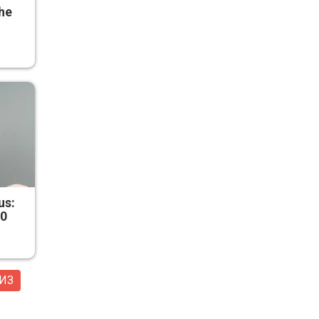
he
us:
50
ИЗ