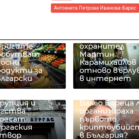
Антоанета Петрова Иванова-Барес
Педофилът
еригите
охранител
робутват
Мартин
носни
Карамихайлов
родукти за
отново върлу
ългарски
в интернет
мърт,
олести,
Иво Ториното
рупция и
Вальо Бореца 
ягства
организираха
ресат
първото
ургаския
криптоубийс
атвор
в България?