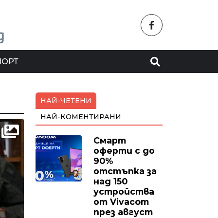
ПОРТ
НАЙ-ЧЕТЕНИ
НАЙ-КОМЕНТИРАНИ
Смарт
оферти с до
90%
отстъпка за
над 150
устройства
от Vivacom
през август