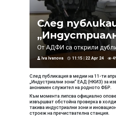
След публикац
„Индустриалн
От АДФИ са открили дубл
Iva Ivanova
11:15 | 22 Apr 24
4
След публикация в медии на 11-ти апр
„Индустриални зони” ЕАД (НКИЗ) за и
анонимен служител на родното ФБР.
Към момента липсва официално оповес
извършват обстойна проверка в холди
такива индустриални зони и иновацио
строеж на пречиствателна станция.