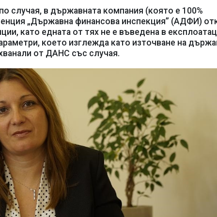
о случая, в държавната компания (която е 100%
генция „Държавна финансова инспекция” (АДФИ) от
ции, като едната от тях не е въведена в експлоатац
араметри, което изглежда като източване на държа
ахванали от ДАНС със случая.