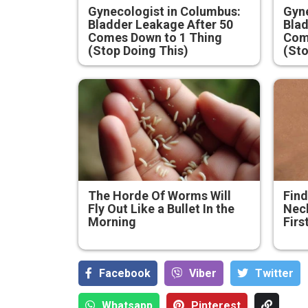
Gynecologist in Columbus:
Gyne
Bladder Leakage After 50
Blad
Comes Down to 1 Thing
Com
(Stop Doing This)
(Sto
The Horde Of Worms Will
Find
Fly Out Like a Bullet In the
Neck
Morning
Firs
Facebook
Viber
Тwitter
Whatsapp
Pinterest