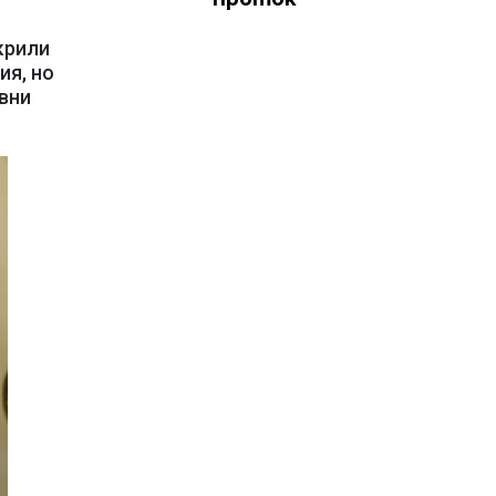
крили
ия, но
вни