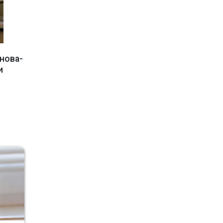
нова-
и