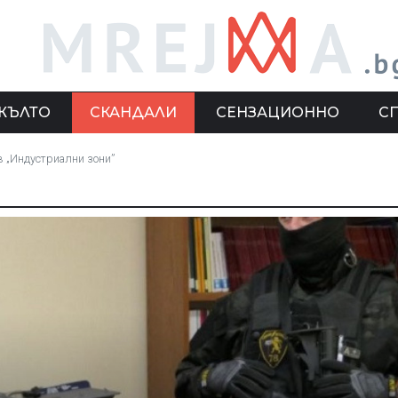
ЖЪЛТО
СКАНДАЛИ
СЕНЗАЦИОННО
С
в „Индустриални зони”