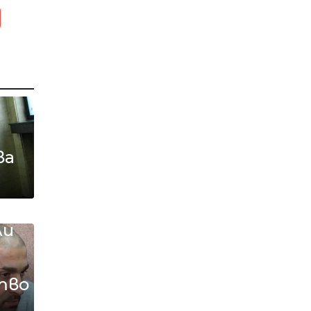
ва
 и
ли
тво