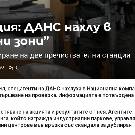
ия: ДАНС нахлу в
и зони”
иране на две пречиствателни станции
97
0
ил, спецагенти на ДАНС нахлуха в Национална комп
звършване на проверка. Информацията е потвърдена
тяване на акцията и резултатите от нея. Агентите
нга, който изгражда индустриални паркове, управл
нни центрове във връзка със скандала за дублиран