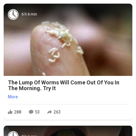
6 h 6 min
The Lump Of Worms Will Come Out Of You In
The Morning. Try It
More
288
53
263