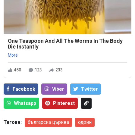
One Teaspoon And All The Worms In The Body
Die Instantly
More
450
123
233
Facebook
Viber
Тwitter
Whatsapp
Pinterest
Тагове:
българска църква
одрин