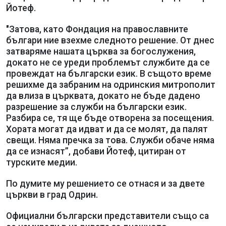
Йотеф.​​
"Затова, като Фондация на православните
българи ние взехме следното решение. От днес
затваряме нашата църква за богослужения,
докато не се уреди проблемът службите да се
провеждат на български език. В същото време
решихме да забраним на одринския митрополит
да влиза в църквата, докато не бъде дадено
разрешение за служби на български език.
Разбира се, тя ще бъде отворена за посещения.
Хората могат да идват и да се молят, да палят
свещи. Няма пречка за това. Служби обаче няма
да се изнасят”, добави Йотеф, цитиран от
турските медии.
По думите му решението се отнася и за двете
църкви в град Одрин.
Официални български представители също са