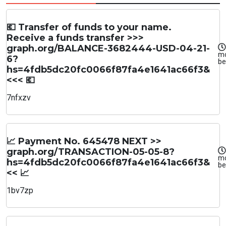
💶 Transfer of funds to your name.
Receive a funds transfer >>>
graph.org/BALANCE-3682444-USD-04-21-
m
6?
be
hs=4fdb5dc20fc0066f87fa4e1641ac66f3&
<<< 💶
7nfxzv
📈 Payment No. 645478 NEXT >>
graph.org/TRANSACTION-05-05-8?
m
hs=4fdb5dc20fc0066f87fa4e1641ac66f3&
be
<< 📈
1bv7zp