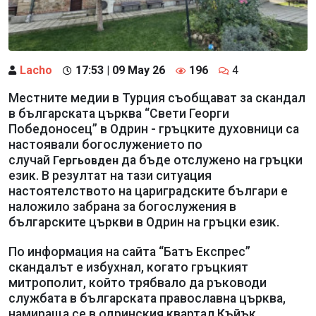
Lacho
17:53 | 09 May 26
196
4
Местните медии в Турция съобщават за скандал
в българската църква “Свети Георги
Победоносец” в Одрин - гръцките духовници са
настоявали богослужението по
случай
да бъде отслужено на гръцки
Гергьовден
език. В резултат на тази ситуация
настоятелството на цариградските българи е
наложило забрана за богослужения в
българските църкви в Одрин на гръцки език.
По информация на сайта “Батъ Експрес”
скандалът е избухнал, когато гръцкият
митрополит, който трябвало да ръководи
службата в българската православна църква,
намираща се в одринския квартал Къйък,