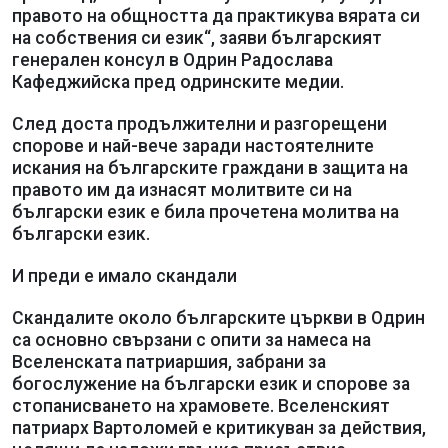
правото на общността да практикува вярата си
на собствения си език“, заяви българският
генерален консул в Одрин Радослава
Кафеджийска пред одринските медии.
След доста продължителни и разгорещени
спорове и най-вече заради настоятелните
искания на българските граждани в защита на
правото им да изнасят молитвите си на
български език е била прочетена молитва на
български език.
И преди е имало скандали
Скандалите около българските църкви в Одрин
са основно свързани с опити за намеса на
Вселенската патриаршия, забрани за
богослужение на български език и спорове за
стопанисването на храмовете. Вселенският
патриарх Вартоломей е критикуван за действия,