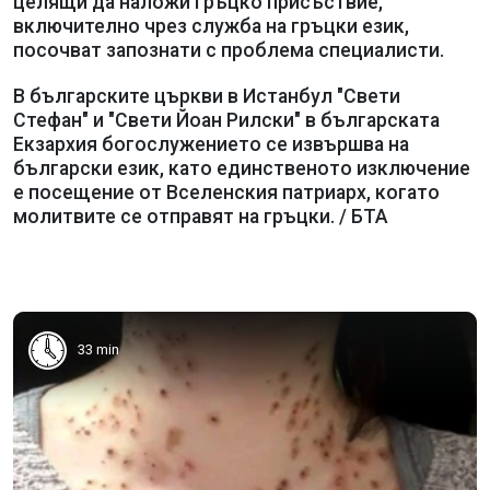
целящи да наложи гръцко присъствие,
включително чрез служба на гръцки език,
посочват запознати с проблема специалисти.
В българските църкви в Истанбул "Свети
Стефан" и "Свети Йоан Рилски" в българската
Екзархия богослужението се извършва на
български език, като единственото изключение
е посещение от Вселенския патриарх, когато
молитвите се отправят на гръцки. / БТА
33 min