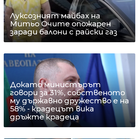
Луксозният майбах на
Митьо Очите опожарен
заради балони с райски газ
Докато министърът
говори за 31%, собственото
му държавно дружество е на
58% - крадецът вика
дръжте крадеца