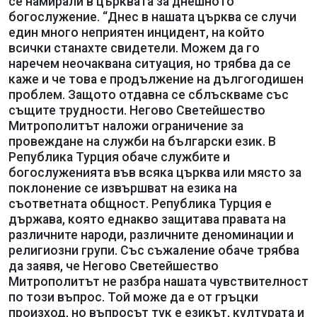
се намирали в църквата за днешното
богослужение. “Днес в нашата църква се случи
един много неприятен инцидент, на който
всички станахте свидетели. Можем да го
наречем неочаквана ситуация, но трябва да се
каже и че това е продължение на дългогодишен
проблем. Защото отдавна се сблъскваме със
същите трудности. Негово Светейшество
Митрополитът наложи ограничение за
провеждане на служби на български език. В
Република Турция обаче службите и
богослуженията във всяка църква или място за
поклонение се извършват на езика на
съответната общност. Република Турция е
държава, която еднакво защитава правата на
различните народи, различните деноминации и
религиозни групи. Със съжаление обаче трябва
да заявя, че Негово Светейшество
Митрополитът не разбра нашата чувствителност
по този въпрос. Той може да е от гръцки
произход, но въпросът тук е езикът, културата и