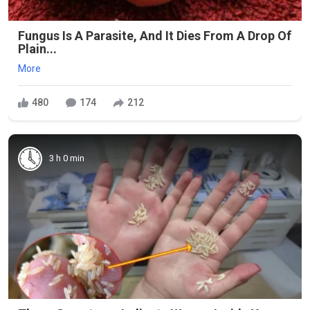
Fungus Is A Parasite, And It Dies From A Drop Of
Plain...
More
480
174
212
3 h 0 min