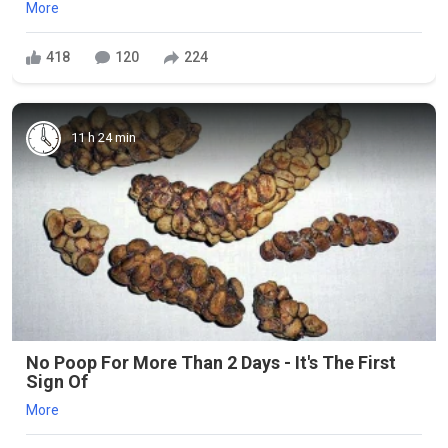
More
418
120
224
11 h 24 min
No Poop For More Than 2 Days - It's The First
Sign Of
More