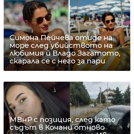
Симона Пейчева отиде на
море след убийството на
любимия й Владо Загатото,
скарала се с него за пари
МВнР с позиция, след като
съдът в Кочани отново