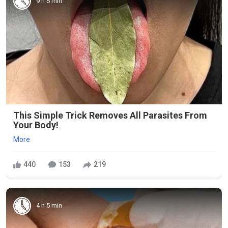
9 h 6 min
This Simple Trick Removes All Parasites From
Your Body!
More
440
153
219
4 h 5 min