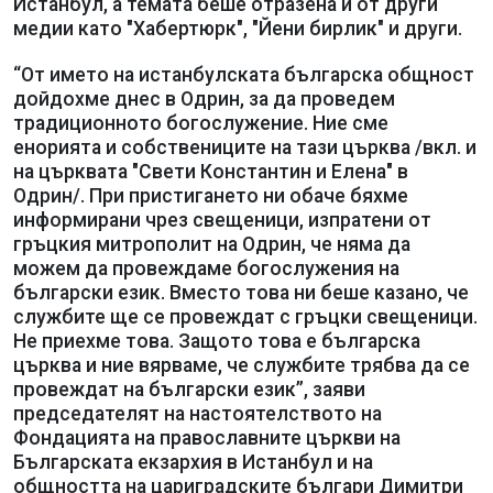
Истанбул, а темата беше отразена и от други
медии като "Хабертюрк", "Йени бирлик" и други.
“От името на истанбулската българска общност
дойдохме днес в Одрин, за да проведем
традиционното богослужение. Ние сме
енорията и собствениците на тази църква /вкл. и
на църквата "Свети Константин и Елена" в
Одрин/. При пристигането ни обаче бяхме
информирани чрез свещеници, изпратени от
гръцкия митрополит на Одрин, че няма да
можем да провеждаме богослужения на
български език. Вместо това ни беше казано, че
службите ще се провеждат с гръцки свещеници.
Не приехме това. Защото това е българска
църква и ние вярваме, че службите трябва да се
провеждат на български език”, заяви
председателят на настоятелството на
Фондацията на православните църкви на
Българската екзархия в Истанбул и на
общността на цариградските българи Димитри