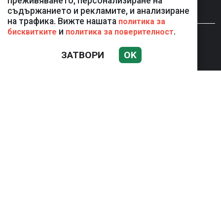
преживяването, персонализиране на
съдържанието и рекламите, и анализиране
на трафика. Вижте нашата
политика за
и
.
бисквитките
политика за поверителност
НОВИНИ
КОМЕНТАР
ЗАТВОРИ
OK
ЖЪЛТО
СКАНДАЛИ
СЕНЗАЦИОННО
СПОРТ
Използването и публикуването на част или цялото
съдържание на Mreja.bg без разрешение на Медийна
група Асмара ЕООД е забранено.
© 2010 - 2026 | Mreja.bg. Всички права запазени.
РЕКЛАМА
КОНТАКТИ