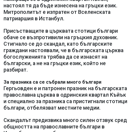
настоял тя да бъде изнесена на гръцки език.
Митрополитът е изпратен от Вселенската
патриаршия в Истанбул.
Присъстващите в църквата стотици българи
обаче се възпротивили на гръцкия духовник.
Стигнало се до скандал, като българските
граждани настоявали, че в българската църква
богослуженията трябва да се изнасят на
български, а не на гръцки език, който не
разбират.
За празника са се събрали много българи
Гергьовден е и патронен празник на българската
православна църква в одринския квартал Къйък
и специално за празника са пристигнали стотици
българи, отбелязват местните медии.
Скандалът предизвика много силен отзвук сред
общността на православните българи в