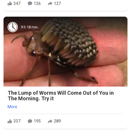
347
126
127
9 h 18 min
The Lump of Worms Will Come Out of You in
The Morning. Try it
More
337
195
289