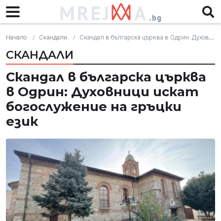
Начало
Скандали
Скандал в българска църква в Одрин: Духовници искат богослужение на гръцки език
СКАНДАЛИ
Скандал в българска църква
в Одрин: Духовници искат
богослужение на гръцки
език