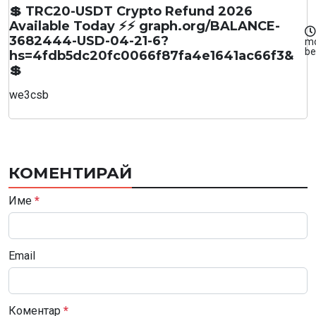
💲 TRC20-USDT Crypto Refund 2026
Available Today ⚡⚡ graph.org/BALANCE-
3682444-USD-04-21-6?
m
be
hs=4fdb5dc20fc0066f87fa4e1641ac66f3&
💲
we3csb
КОМЕНТИРАЙ
Име
*
Email
Коментар
*