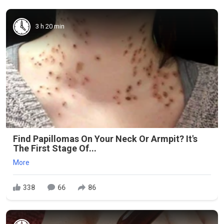
3 h 20 min
Find Papillomas On Your Neck Or Armpit? It's
The First Stage Of...
More
338
66
86