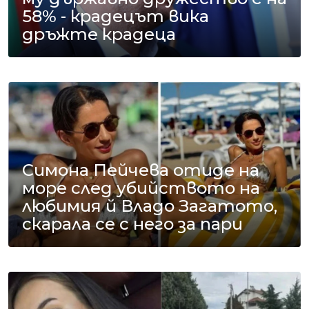
58% - крадецът вика
дръжте крадеца
Симона Пейчева отиде на
море след убийството на
любимия й Владо Загатото,
скарала се с него за пари