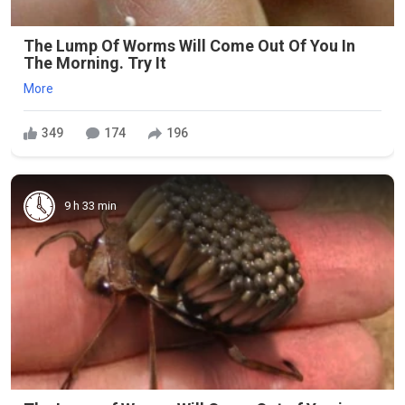
The Lump Of Worms Will Come Out Of You In
The Morning. Try It
More
349
174
196
9 h 33 min