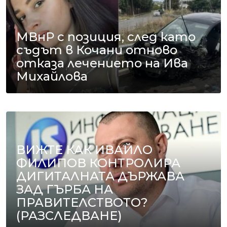
МВнР с позиция, след като
съдът в Кочани отново
отказа лечението на Ива
Михайлова
ВИЖТЕ КАК ИВАЙЛО
ФИЛИПОВ КОНТРОЛИРА
ДИГИТАЛНАТА ДЪРЖАВА
ЗАД ГЪРБА НА
ПРАВИТЕЛСТВОТО?
(РАЗСЛЕДВАНЕ)