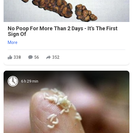
No Poop For More Than 2 Days - It's The First
Sign Of
More
338
56
352
6 h 29 min