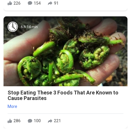
226
154
91
6 h 14 min
Stop Eating These 3 Foods That Are Known to
Cause Parasites
More
286
100
221