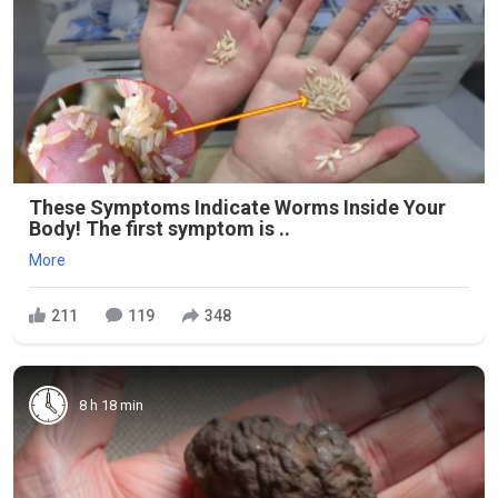
These Symptoms Indicate Worms Inside Your
Body! The first symptom is ..
More
211
119
348
8 h 18 min