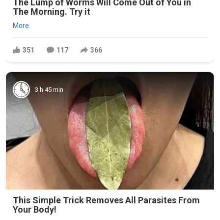
The Lump of Worms Will Come Out of You in
The Morning. Try it
More
351
117
366
3 h 45 min
This Simple Trick Removes All Parasites From
Your Body!