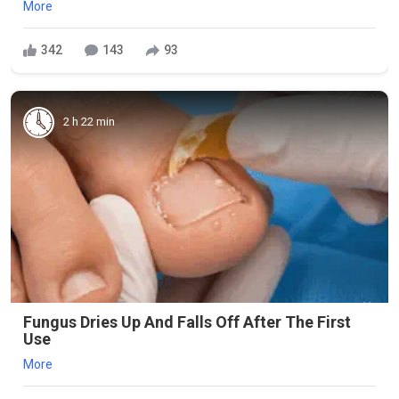
More
342
143
93
2 h 22 min
Fungus Dries Up And Falls Off After The First
Use
More