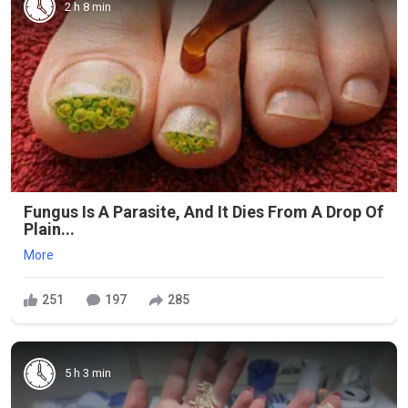
2 h 8 min
Fungus Is A Parasite, And It Dies From A Drop Of
Plain...
More
251
197
285
5 h 3 min