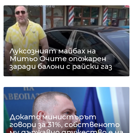
Луксозният майбах на
Митьо Очите опожарен
заради балони с райски газ
Докато министърът
говори за 31%, собственото
му държавно дружество е на