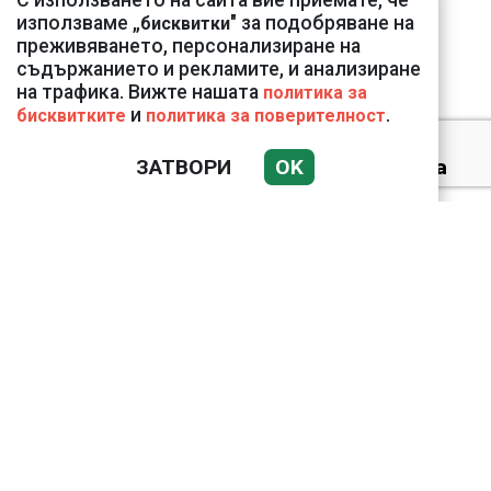
С използването на сайта вие приемате, че
Украйна
използваме „
" за подобряване на
бисквитки
преживяването, персонализиране на
съдържанието и рекламите, и анализиране
на трафика. Вижте нашата
политика за
и
.
бисквитките
политика за поверителност
Ето го съпруга на
неадекватната
ЗАТВОРИ
OK
външна министърка
Велислава Петрова
Докато министърът
говори за 31%,
собственото му
държавно дружество
е на 58% - крадецът
вика дръжте крадеца