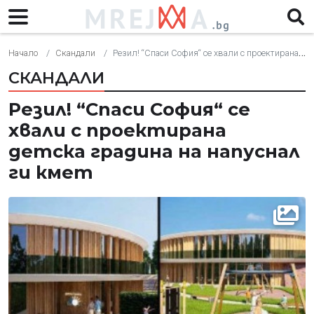
Начало
Скандали
Резил! “Спаси София“ се хвали с проектирана детска градина на напуснал ги кмет
СКАНДАЛИ
Резил! “Спаси София“ се
хвали с проектирана
детска градина на напуснал
ги кмет