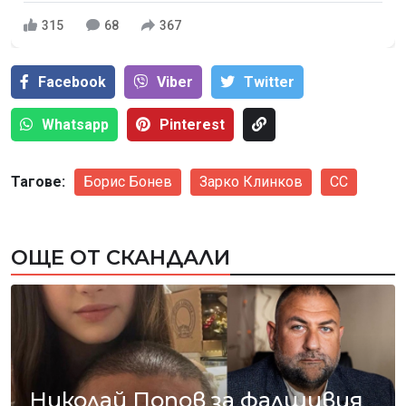
315
68
367
Facebook
Viber
Тwitter
Whatsapp
Pinterest
Тагове:
Борис Бонев
Зарко Клинков
СС
ОЩЕ ОТ СКАНДАЛИ
Николай Попов за фалшивия