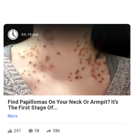
9 h 19 min
Find Papillomas On Your Neck Or Armpit? It's
The First Stage Of...
More
241
38
386