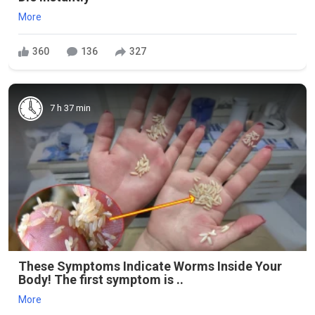
More
360
136
327
7 h 37 min
These Symptoms Indicate Worms Inside Your
Body! The first symptom is ..
More