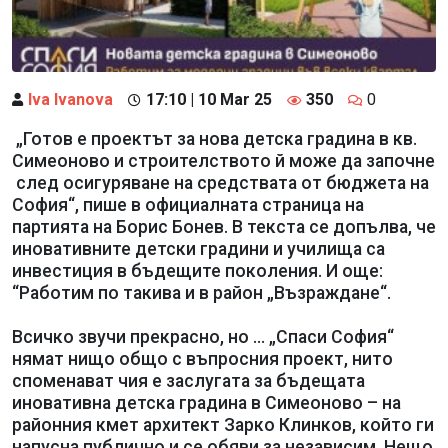
Iva Ivanova
17:10 | 10 Mar 25
350
0
„Готов е проектът за нова детска градина в кв.
Симеоново и строителството й може да започне
след осигуряване на средствата от бюджета на
София“, пише в официалната страница на
партията на Борис Бонев. В текста се допълва, че
иновативните детски градини и училища са
инвестиция в бъдещите поколения. И още:
“Работим по такива и в район „Възраждане“.
Всичко звучи прекрасно, но … „Спаси София“
нямат нищо общо с въпросния проект, нито
споменават чия е заслугата за бъдещата
иновативна детска градина в Симеоново – на
районния кмет архитект Зарко Клинков, който ги
напусна публично и се обяви за независим. Нещо