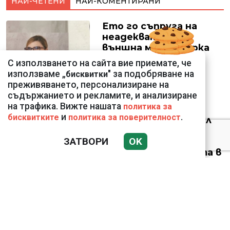
НАЙ-ЧЕТЕНИ
НАЙ-КОМЕНТИРАНИ
Ето го съпруга на
неадекватната
външна министърка
Велислава Петрова
С използването на сайта вие приемате, че
използваме „
" за подобряване на
бисквитки
преживяването, персонализиране на
съдържанието и рекламите, и анализиране
на трафика. Вижте нашата
политика за
и
.
бисквитките
политика за поверителност
Ким Чен Ун е получил
22 милиарда долара
ЗАТВОРИ
OK
свръхпечалба от
началото на войната в
Украйна
ВИЖТЕ КАК ИВАЙЛО
ФИЛИПОВ