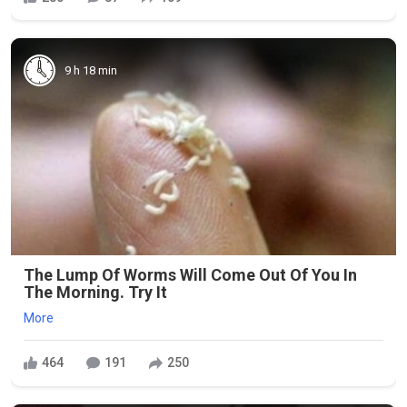
9 h 18 min
The Lump Of Worms Will Come Out Of You In
The Morning. Try It
More
464
191
250