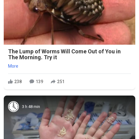
The Lump of Worms Will Come Out of You in
The Morning. Try it
More
238
139
251
3 h 48 min