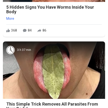
5 Hidden Signs You Have Worms Inside Your
Body
More
368
84
86
3 h 37 min
This Simple Trick Removes All Parasites From