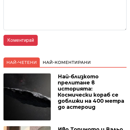
НАЙ-ЧЕТЕНИ
НАЙ-КОМЕНТИРАНИ
Най-близкото
прелитане в
историята:
Космически кораб се
доближи на 400 метра
до астероид
Иво Ториното и Вальо