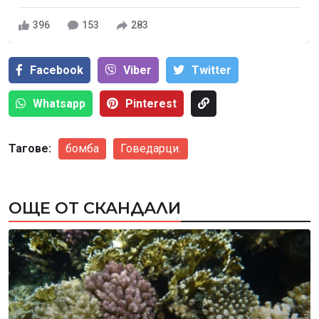
396
153
283
Facebook
Viber
Тwitter
Whatsapp
Pinterest
Тагове:
бомба
Говедарци.
ОЩЕ ОТ СКАНДАЛИ