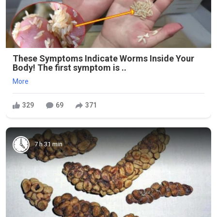
These Symptoms Indicate Worms Inside Your
Body! The first symptom is ..
More
329
69
371
7 h 31 min