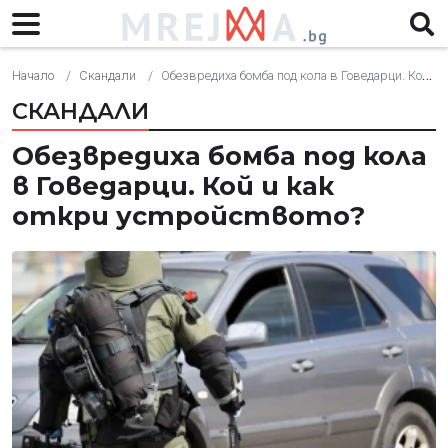
Начало
Скандали
Обезвредиха бомба под кола в Говедарци. Кой и как откри устройството?
СКАНДАЛИ
Обезвредиха бомба под кола
в Говедарци. Кой и как
откри устройството?