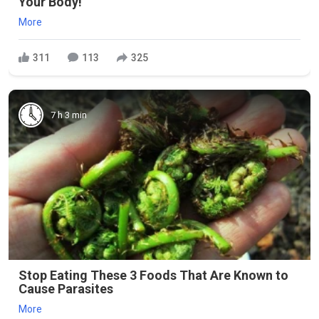
Your Body!
More
311
113
325
7 h 3 min
Stop Eating These 3 Foods That Are Known to
Cause Parasites
More