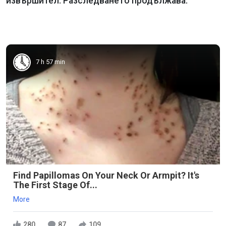
извършител. Разследването продължава.
7 h 57 min
Find Papillomas On Your Neck Or Armpit? It's
The First Stage Of...
More
280
87
109