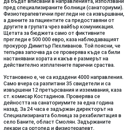
да бъдат вписвани в направленията, използвани
пред специализираните болници (санаториуми).
Физиотерапевтични прегледи не са извършвани,
а данните за пациентите са предоставяни от
другите в групата чрез вайбър комуникация.
Щетата за бюджета само от фиктивните
прегледи е 500 000 евро, каза наблюдаващият
прокурор Димитър Пехливанов. Той поясни, че
тепърва започва да се проверява къде са били
настанявани хората и какъв е размерът на
действително изплатените парични сраства.
Установено е, че са издадени 4000 направления.
Само вчера са разпитани 35 свидетели и са
извършени 12 претърсвания и изземвания, каза
ст. комисар Костадинов. Проверява се
дейността на санаториумите за една година
назад. За 24 часа е задържан директорът на
Специализираната болница за рехабилитация в
село Баните, област Смолян. Задържаните
лекари са ортопед и физиотерапевт.