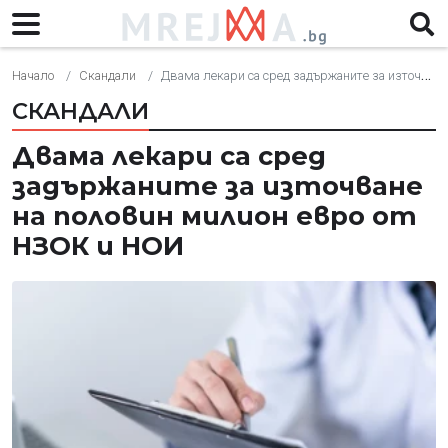
Начало
Скандали
Двама лекари са сред задържаните за източване на половин милион евро от НЗОК и НОИ
СКАНДАЛИ
Двама лекари са сред
задържаните за източване
на половин милион евро от
НЗОК и НОИ