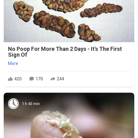
No Poop For More Than 2 Days - It's The First
Sign Of
More
420
170
244
1 h 43 min