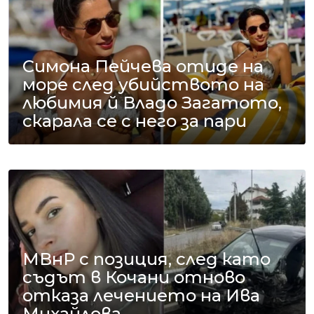
Симона Пейчева отиде на
море след убийството на
любимия й Владо Загатото,
скарала се с него за пари
МВнР с позиция, след като
съдът в Кочани отново
отказа лечението на Ива
Михайлова