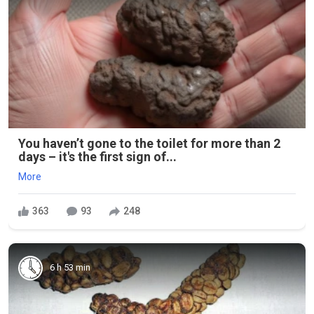
You haven’t gone to the toilet for more than 2
days – it's the first sign of...
More
363
93
248
6 h 53 min