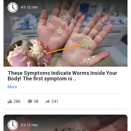
4 h 12 min
These Symptoms Indicate Worms Inside Your
Body! The first symptom is ..
More
286
58
341
3 h 11 min