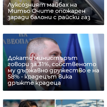
Луксозният майбах на
Митьо Очите опожарен
заради балони с райски газ
Докато министърът
говори за 31%, собственото
му държавно дружество е на
58% - крадецът вика
дръжте крадеца