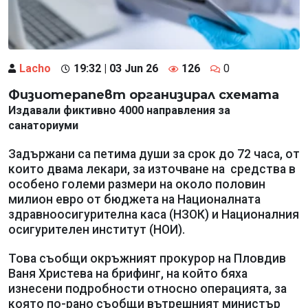
Lacho
19:32 | 03 Jun 26
126
0
Физиотерапевт организирал схемата
Издавали фиктивно 4000 направления за
санаториуми
Задържани са петима души за срок до 72 часа, от
които двама лекари, за източване на средства в
особено големи размери на около половин
милион евро от бюджета на Националната
здравноосигурителна каса (НЗОК) и Националния
осигурителен институт (НОИ).
Това съобщи окръжният прокурор на Пловдив
Ваня Христева на брифинг, на който бяха
изнесени подробности относно операцията, за
която по-рано съобщи вътрешният министър