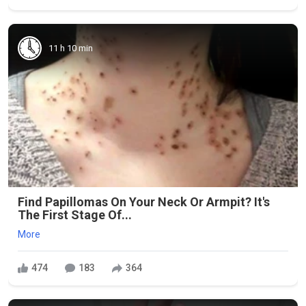
11 h 10 min
Find Papillomas On Your Neck Or Armpit? It's
The First Stage Of...
More
474
183
364