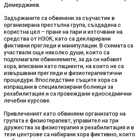
Демерджиев.
Задържаните са обвинени за съучастие в
организирана престъпна група, създадена с
користна цел – пране на пари и източване на
средства от НЗОК, като са декларирани
фиктивни прегледи и манипулации. В схемата са
участвали още няколко души, които са
подпомагали обвиняемите, за да си набавят
хора, вписвани като пациенти, на които не са
извършвани прегледи и физиотерапевтични
процедури. Впоследствие същите хора са
изпращани в специализирани болници за
рехабилитация и са провеждани едноседмични
лечебни курсове.
Привлеченият като обвиняем организатор на
групата е физиотерапевт, управител на три
дружества за физиотерапия и рехабилитация и в
тези центрове са набирани хора фиктивно, които