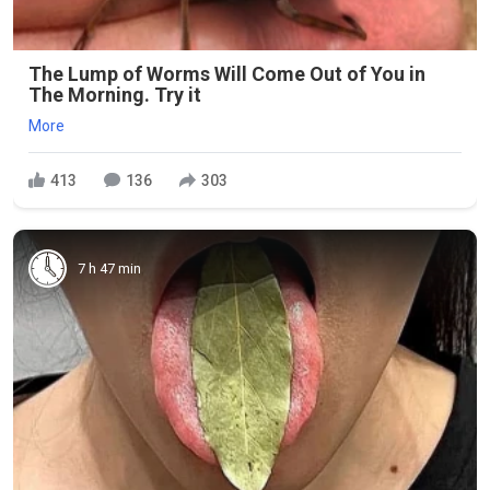
The Lump of Worms Will Come Out of You in
The Morning. Try it
More
413
136
303
7 h 47 min