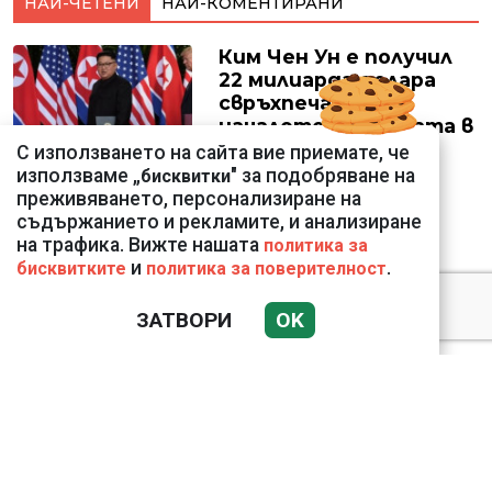
НАЙ-ЧЕТЕНИ
НАЙ-КОМЕНТИРАНИ
Ким Чен Ун е получил
22 милиарда долара
свръхпечалба от
началото на войната в
Украйна
С използването на сайта вие приемате, че
използваме „
" за подобряване на
бисквитки
преживяването, персонализиране на
съдържанието и рекламите, и анализиране
на трафика. Вижте нашата
политика за
Крахът на
и
.
бисквитките
политика за поверителност
националния
суверенитет в
ЗАТВОРИ
OK
Близкия Изток
ВИЖТЕ КАК ИВАЙЛО
ФИЛИПОВ