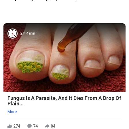
2 h 4 min
Fungus Is A Parasite, And It Dies From A Drop Of
Plain...
More
274
74
84