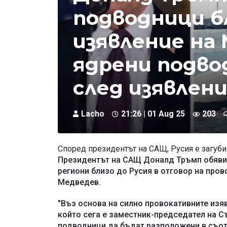
подводници бл
изявление на
ядрени подвод
след изявлен
Lacho
21:26 | 01 Aug 25
203
Според президентът на САЩ, Русия е загуби
Президентът на САЩ Доналд Тръмп обяви,
региони близо до Русия в отговор на про
Медведев.
"Въз основа на силно провокативните изя
който сега е заместник-председател на С
подводници да бъдат разположени в съотв