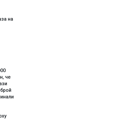
аза на
000
н, че
ази
 брой
гинали
рху