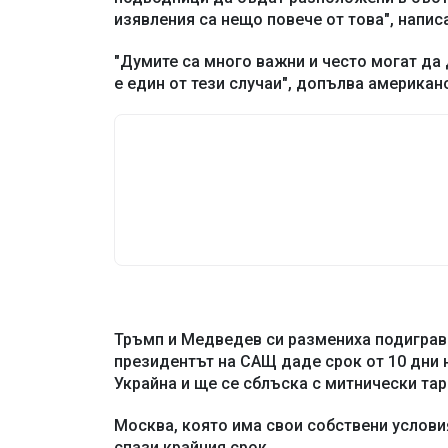
изявления са нещо повече от това", напис
"Думите са много важни и често могат да
е един от тези случаи", допълва американск
Тръмп и Медведев си размениха подиграва
президентът на САЩ даде срок от 10 дни н
Украйна и ще се сблъска с митнически тар
Москва, която има свои собствени условия
спази крайния срок.