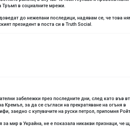
а Тръмп в социалните мрежи.
 доведат до нежелани последици, надявам се, че това ня
ият президент в поста си в Truth Social.
телни забележки през последните дни, след като във в
а Кремъл, за да се съгласи на прекратяване на огъня в
ифи, заедно с купувачите на руски петрол, припомня Ройт
 за мир в Украйна, не е показала никакви признаци, че щ