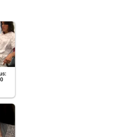
us:
50