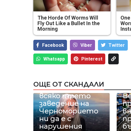
The Horde Of Worms Will
One
Fly Out Like a Bullet In the
Worm
Morning
Inst
Facebook
Viber
Тwitter
Анна Митова
Whatsapp
Pinterest
от НАП: Запазва
се
тенденцията
ОЩЕ ОТ СКАНДАЛИ
приблизително
всяко трето
В
заведение на
п
Черноморието
в
ни да е с
п
нарушения
б