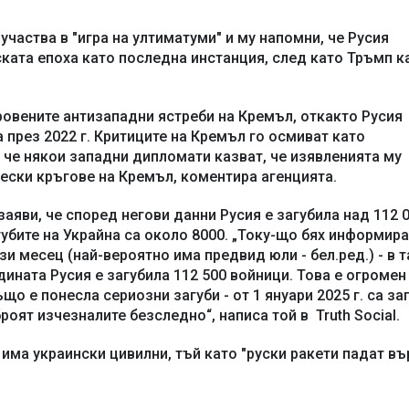
частва в "игра на ултиматуми" и му напомни, че Русия
ата епоха като последна инстанция, след като Тръмп к
ровените антизападни ястреби на Кремъл, откакто Русия
 през 2022 г. Критиците на Кремъл го осмиват като
 че някои западни дипломати казват, че изявленията му
ески кръгове на Кремъл, коментира агенцията.
аяви, че според негови данни Русия е загубила над 112 
губите на Украйна са около 8000. „Току-що бях информира
зи месец (най-вероятно има предвид юли - бел.ред.) - в т
дината Русия е загубила 112 500 войници. Това е огромен
о е понесла сериозни загуби - от 1 януари 2025 г. са за
роят изчезналите безследно“, написа той в Truth Social.
има украински цивилни, тъй като "руски ракети падат въ