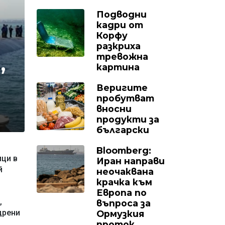
Подводни
кадри от
Корфу
разкриха
тревожна
,
картина
Веригите
пробутват
вносни
продукти за
български
Bloomberg:
ици в
Иран направи
й
неочаквана
крачка към
Европа по
,
въпроса за
дрени
Ормузкия
проток