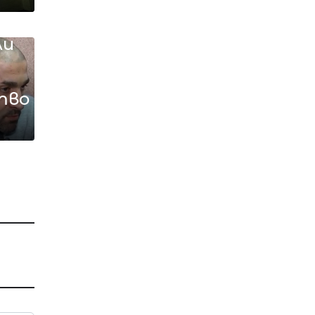
 и
ли
тво