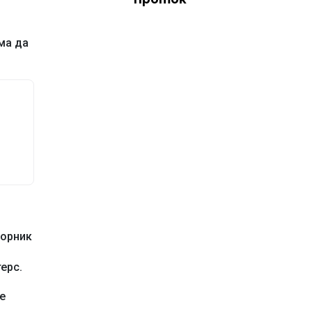
ма да
торник
ерс.
е