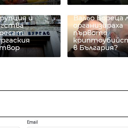
мърт,
олести,
Иво Ториното
рупция и
Вальо Бореца 
ягства
организираха
ресат
първото
ургаския
криптоубийс
атвор
в България?
Email