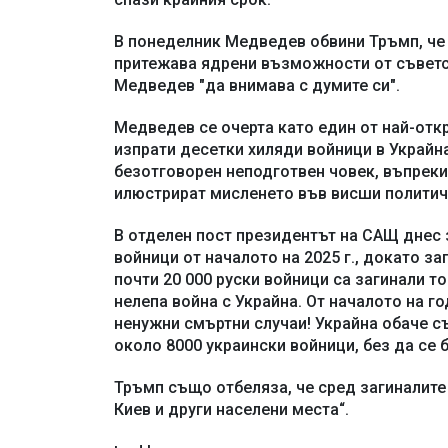
В понеделник Медведев обвини Тръмп, че у
притежава ядрени възможности от съветск
Медведев "да внимава с думите си".
Медведев се очерта като един от най-отк
изпрати десетки хиляди войници в Украйна
безотговорен неподготвен човек, въпреки
илюстрират мисленето във висши политич
В отделен пост президентът на САЩ днес з
войници от началото на 2025 г., докато за
почти 20 000 руски войници са загинали то
нелепа война с Украйна. От началото на го
ненужни смъртни случаи! Украйна обаче същ
около 8000 украински войници, без да се б
Тръмп също отбеляза, че сред загиналите 
Киев и други населени места“.