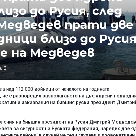
изо до Русия, след
 Медведев прати две
ници близо до Русия
ие на Медведев
0
ла над 112 000 войници от началото на годината
 че е разпоредил разполагането на две ядрени подводн
вокативни изказвания на бившия руски президент Дмитри
вления на бившия президент на Русия Дмитрий Медведев
ъвета за сигурност на Руската федерация, наредих две я
етните райони, в случай че тези глупави и провокативни