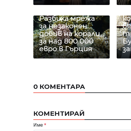
С
б
Разбиха мрежа
ко
за незаконен
б
добив на корали
т
за над 800 000
Б
евро в Гърция
з
0 КОМЕНТАРА
КОМЕНТИРАЙ
Име
*