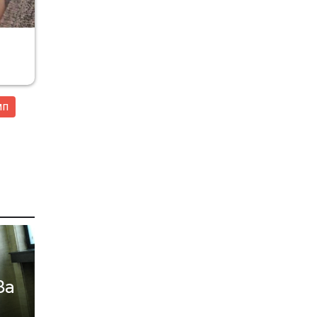
r
мп
ва