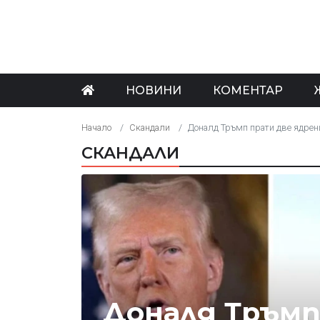
НОВИНИ
КОМЕНТАР
Начало
Скандали
Доналд Тръмп прати две ядрени подводници б
СКАНДАЛИ
Доналд Тръмп