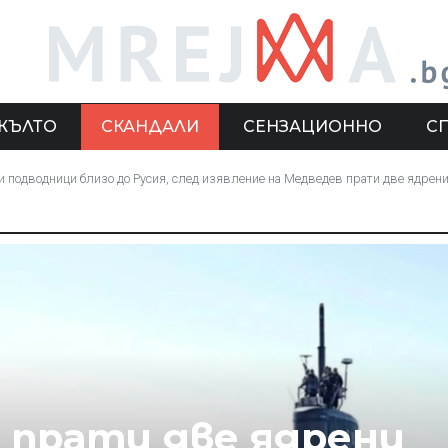
ЖЪЛТО
СКАНДАЛИ
СЕНЗАЦИОННО
С
лизо до Русия, след изявление на Медведев прати две ядрени подводници близо до Русия, след изявление на
 прати две ядрени