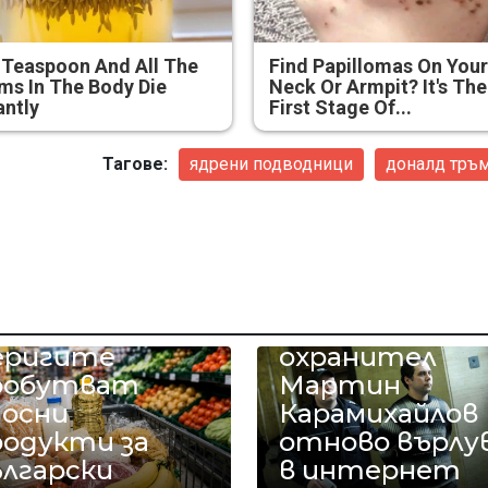
 Teaspoon And All The
Find Papillomas On You
s In The Body Die
Neck Or Armpit? It's The
antly
First Stage Of...
Тагове:
ядрени подводници
доналд тръ
Педофилът
еригите
охранител
робутват
Мартин
носни
Карамихайлов
родукти за
отново върлу
ългарски
в интернет