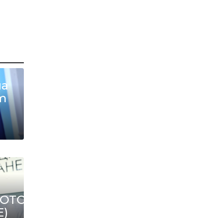
на
т
А
ОТО?
Е)