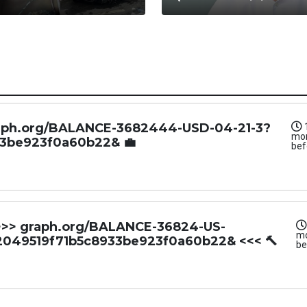
 graph.org/BALANCE-3682444-USD-04-21-3?
mo
3be923f0a60b22& 💼
bef
T >>> graph.org/BALANCE-36824-US-
m
049519f71b5c8933be923f0a60b22& <<< 🔨
be