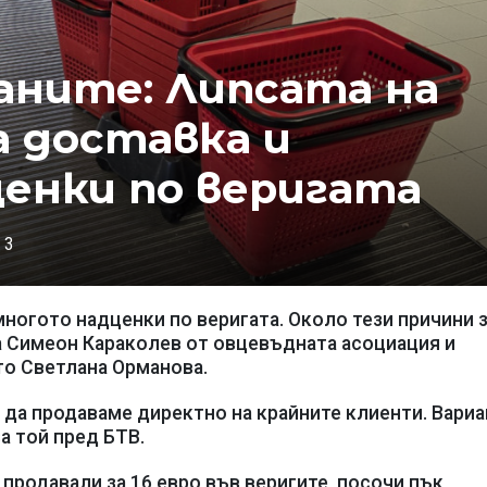
аните: Липсата на
а доставка и
енки по веригата
3
многото надценки по веригата. Около тези причини 
а Симеон Караколев от овцевъдната асоциация и
то Светлана Орманова.
 да продаваме директно на крайните клиенти. Вариа
за той пред БТВ.
е продавали за 16 евро във веригите, посочи пък