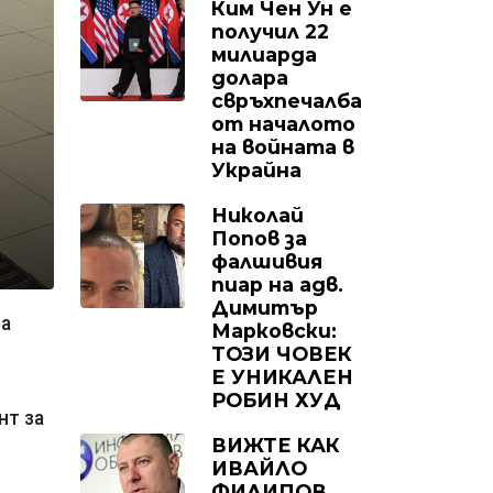
Ким Чен Ун е
получил 22
милиарда
долара
свръхпечалба
от началото
на войната в
Украйна
Николай
Попов за
фалшивия
пиар на адв.
Димитър
за
Марковски:
ТОЗИ ЧОВЕК
Е УНИКАЛЕН
РОБИН ХУД
нт за
ВИЖТЕ КАК
ИВАЙЛО
ФИЛИПОВ