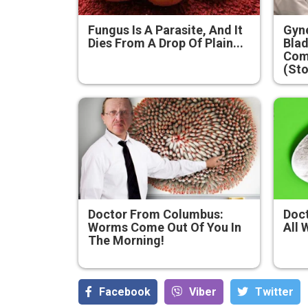
Fungus Is A Parasite, And It
Gyne
Dies From A Drop Of Plain...
Blad
Com
(Sto
Doctor From Columbus:
Doct
Worms Come Out Of You In
All 
The Morning!
Facebook
Viber
Тwitter