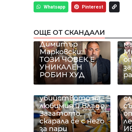
Whatsapp
Pinterest
Николай Попов
за фалшивия
ОЩЕ ОТ СКАНДАЛИ
пиар на адв.
Л
Димитър
ма
Марковски:
М
ТОЗИ ЧОВЕК Е
о
УНИКАЛЕН
за
РОБИН ХУД
ра
Симона Пейчева
отиде на море
след
МВ
убийството на
с
любимия й Владо
с
Загатото,
о
скарала се с него
л
за пари
И