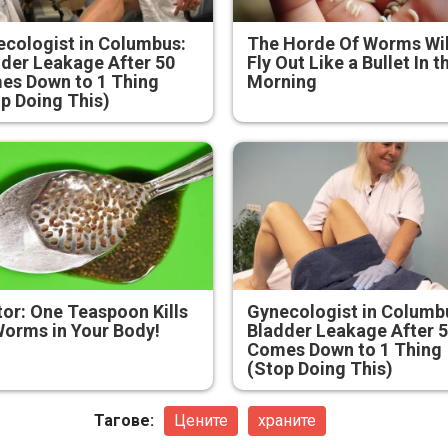
cologist in Columbus:
The Horde Of Worms Wil
der Leakage After 50
Fly Out Like a Bullet In t
es Down to 1 Thing
Morning
p Doing This)
or: One Teaspoon Kills
Gynecologist in Columb
Worms in Your Body!
Bladder Leakage After 
Comes Down to 1 Thing
(Stop Doing This)
Тагове:
Цените
храните