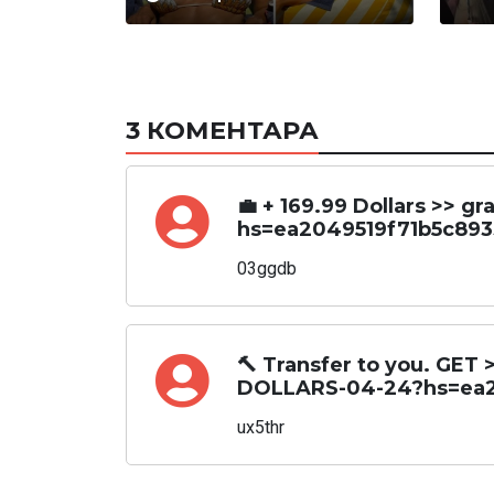
3 КОМЕНТАРА
💼 + 169.99 Dollars >>
hs=ea2049519f71b5c893
03ggdb
🔨 Transfer to you. GE
DOLLARS-04-24?hs=ea2
ux5thr