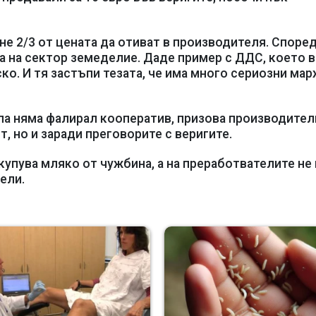
не 2/3 от цената да отиват в производителя. Споре
а на сектор земеделие. Даде пример с ДДС, което в
ско. И тя застъпи тезата, че има много сериозни ма
па няма фалирал кооператив, призова производител
т, но и заради преговорите с веригите.
купува мляко от чужбина, а на преработвателите не 
ели.