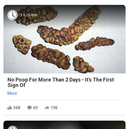
3 h 26 min
No Poop For More Than 2 Days - It's The First
Sign Of
More
368
69
196