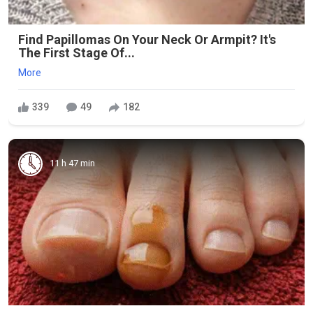
Find Papillomas On Your Neck Or Armpit? It's
The First Stage Of...
More
339
49
182
11 h 47 min