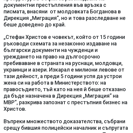
документни престъпления във връзка с
писмата, внасяни от молдовката Богданова в
Дирекция „Миграция“, но и това разследване не
беше доведено до край.
„Стефан Христов е човекът, който от 15 години
ръководи схемата за незаконно издаване на
български документи на чужденци и
уреждането на право на дългосрочно
пребиваване в страната на руснаци, молдовци,
украинци и азери. Изкарал е милиони левове от
тази дейност, а преди 5 години успя да устрои
жена си на работа в Министерството: на
правосъдието, тъй като на нея й беше отказано
да бъде назначена в Дирекция „Миграция“ на
МВР“, разкрива запознат с престъпния бизнес на
Христов.
Въпреки множеството доказателства, събрани
срещу бившия полицейски началник и съпругата