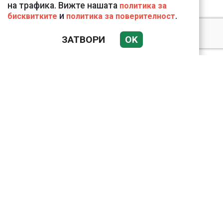
на трафика. Вижте нашата
политика за
и
.
бисквитките
политика за поверителност
Подводни кадри от
ЗАТВОРИ
OK
Корфу разкриха
тревожна картина
Веригите пробутват
вносни продукти за
български
Bloomberg: Иран