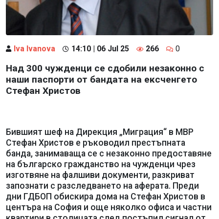
Iva Ivanova
14:10 | 06 Jul 25
266
0
Над 300 чужденци се сдобили незаконно с
наши паспорти от бандата на ексченгето
Стефан Христов
Бившият шеф на Дирекция „Миграция“ в МВР
Стефан Христов е ръководил престъпната
банда, занимаваща се с незаконно предоставяне
на българско гражданство на чужденци чрез
изготвяне на фалшиви документи, разкриват
запознати с разследването на аферата. Преди
дни ГДБОП обискира дома на Стефан Христов в
центъра на София и още няколко офиса и частни
квартири в столицата след постъпил сигнал от