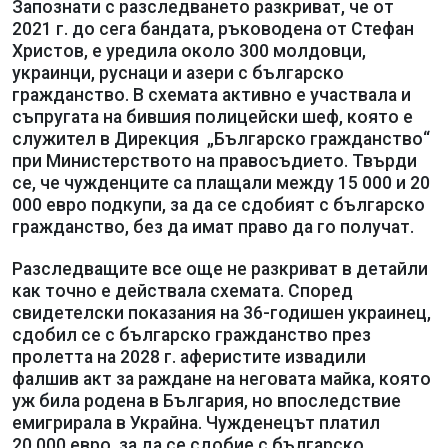
Запознати с разследването разкриват, че от
2021 г. до сега бандата, ръководена от Стефан
Христов, е уредила около 300 молдовци,
украинци, руснаци и азери с българско
гражданство. В схемата активно е участвала и
съпругата на бившия полицейски шеф, която е
служител в Дирекция „Българско гражданство“
при Министерството на правосъдието. Твърди
се, че чужденците са плащали между 15 000 и 20
000 евро подкупи, за да се сдобият с българско
гражданство, без да имат право да го получат.
Разследващите все още не разкриват в детайли
как точно е действала схемата. Според
свидетелски показания на 36-годишен украинец,
сдобил се с българско гражданство през
пролетта на 2028 г. аферистите извадили
фалшив акт за раждане на неговата майка, която
уж била родена в България, но впоследствие
емигрирала в Украйна. Чужденецът платил
20 000 евро, за да се сдобие с българско