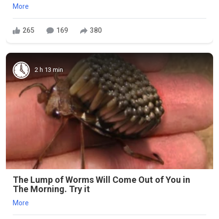
More
265
169
380
2 h 13 min
The Lump of Worms Will Come Out of You in
The Morning. Try it
More