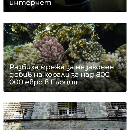
интернет
Разбиха мрежа за незаконен
добив на корали за над 800
000 евро в Гърция