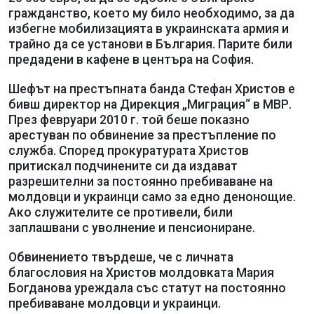
гражданство, което му било необходимо, за да
избегне мобилизацията в украинската армия и
трайно да се установи в България. Парите били
предадени в кафене в центъра на София.
Шефът на престъпната банда Стефан Христов е
бивш директор на Дирекция „Миграция“ в МВР.
През февруари 2010 г. той беше показно
арестуван по обвинение за престъпление по
служба. Според прокуратурата Христов
притискал подчинените си да издават
разрешителни за постоянно пребиваване на
молдовци и украинци само за едно денонощие.
Ако служителите се противели, били
заплашвани с уволнение и пенсиониране.
Обвинението твърдеше, че с личната
благословия на Христов молдовката Мария
Богданова уреждала със статут на постоянно
пребиваване молдовци и украинци.