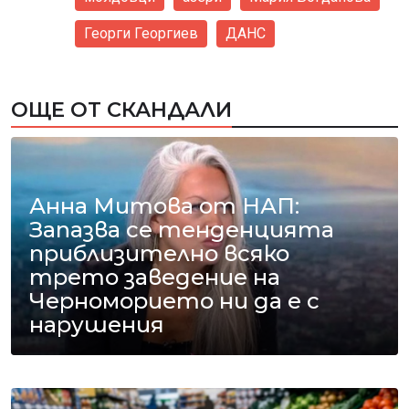
Георги Георгиев
ДАНС
ОЩЕ ОТ СКАНДАЛИ
Анна Митова от НАП:
Запазва се тенденцията
приблизително всяко
трето заведение на
Черноморието ни да е с
нарушения