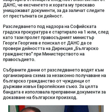
ДАНС, че ексченгето и хората му трескаво
унищожават документи, за да заличат следите
от престъпната си дейност.
Разследването под надзора на Софийската
градска прокуратура е стартирало на 1 юли, след
като тази пролет правосъдният министър
Георги Георгиев е поискал от ДАНС да се
провери дейността на Дирекция „Българско
гражданство" при Министерството на
правосъдието.
Събраните данни от разследването водят към
организирана схема за незаконно получаване на
българско гражданство от чужденци от
държави извън Европейския съюз. За целта
бандата е използвала преправени документи за
доказване на български произход.