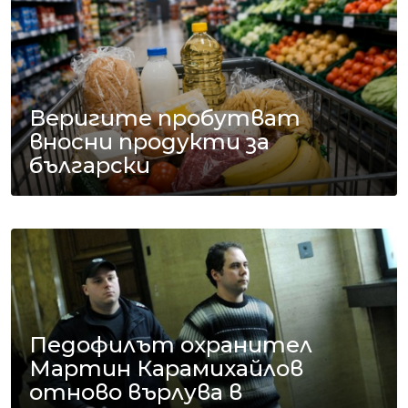
Веригите пробутват
вносни продукти за
български
Педофилът охранител
Мартин Карамихайлов
отново върлува в