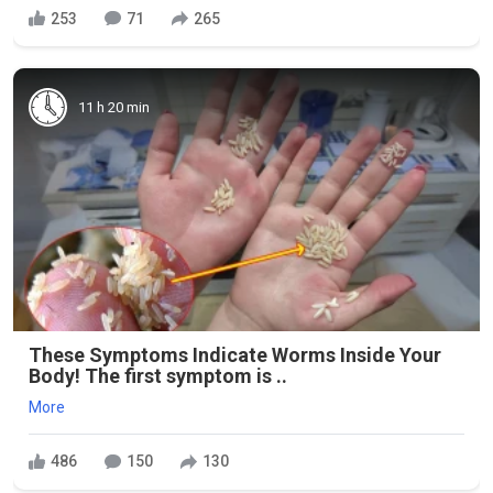
253
71
265
11 h 20 min
These Symptoms Indicate Worms Inside Your
Body! The first symptom is ..
More
486
150
130