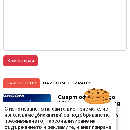
НАЙ-ЧЕТЕНИ
НАЙ-КОМЕНТИРАНИ
Смарт оферти с до
90% отстъпка за над
С използването на сайта вие приемате, че
150 устройства от
използваме „
" за подобряване на
бисквитки
Vivacom през август
преживяването, персонализиране на
съдържанието и рекламите, и анализиране