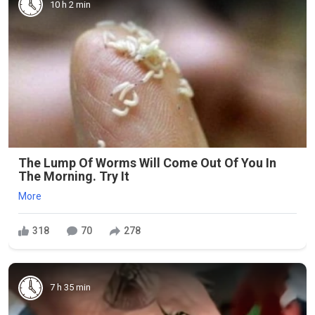
10 h 2 min
The Lump Of Worms Will Come Out Of You In
The Morning. Try It
More
318
70
278
7 h 35 min