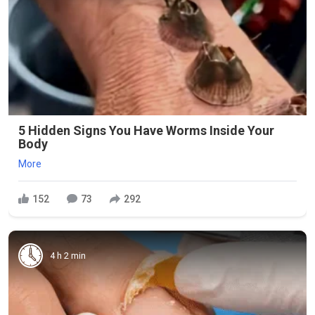
5 Hidden Signs You Have Worms Inside Your
Body
More
152
73
292
4 h 2 min