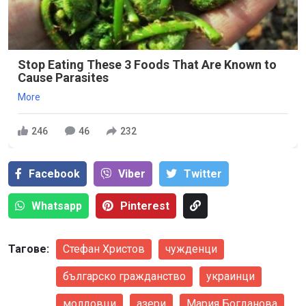
Stop Eating These 3 Foods That Are Known to
Cause Parasites
More
246
46
232
Facebook
Viber
Тwitter
Whatsapp
Pinterest
Тагове:
Стефан Христов
чужденци
българско гражданство
украинци
молдовци
азери
Мария Богданова