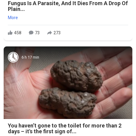
Fungus Is A Parasite, And It Dies From A Drop Of
Plain...
More
458
73
273
6 h 17 min
You haven’t gone to the toilet for more than 2
days – it's the first sign of...