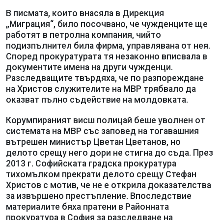
В писмата, които внасяла в Дирекция
„Миграция“, било посочвано, че чужденците ще
работят в петролна компания, чийто
подизпълнител била фирма, управлявана от нея.
Според прокуратурата тя незаконно вписвала в
документите имена на други чужденци.
Разследващите твърдяха, че по разпореждане
на Христов служителите на МВР трябвало да
оказват пълно съдействие на молдовката.
Корумпираният висш полицай беше уволнен от
системата на МВР със заповед на тогавашния
вътрешен министър Цветан Цветанов, но
делото срещу него дори не стигна до съда. През
2013 г. Софийската градска прокуратура
тихомълком прекрати делото срещу Стефан
Христов с мотив, че не е открила доказателства
за извършено престъпление. Впоследствие
материалите бяха пратени в Районната
прокуратура в София за разследване на