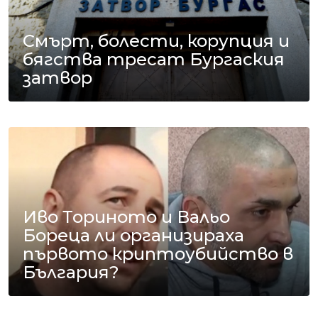
Смърт, болести, корупция и
бягства тресат Бургаския
затвор
Иво Ториното и Вальо
Бореца ли организираха
първото криптоубийство в
България?