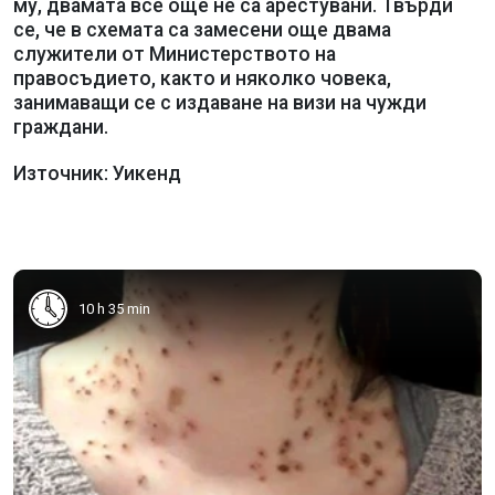
му, двамата все още не са арестувани. Твърди
се, че в схемата са замесени още двама
служители от Министерството на
правосъдието, както и няколко човека,
занимаващи се с издаване на визи на чужди
граждани.
Източник: Уикенд
10 h 35 min