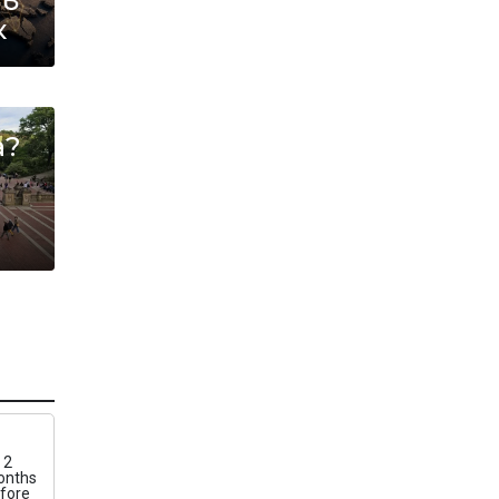
 в
к
а?
2
onths
fore