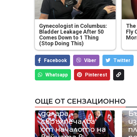
Gynecologist in Columbus:
The 
Bladder Leakage After 50
Fly 
Comes Down to 1 Thing
Mor
(Stop Doing This)
Facebook
Viber
Тwitter
Whatsapp
Pinterest
Ким Чен Ун е
получил 22
ОЩЕ ОТ СЕНЗАЦИОННО
милиарда
Вс
долара
Б
свръхпечалба
из
от началото на
п