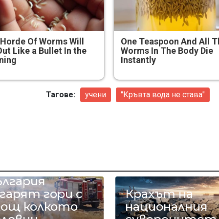
Horde Of Worms Will
One Teaspoon And All T
Out Like a Bullet In the
Worms In The Body Die
ning
Instantly
Тагове:
учени
"Кръвта вода не става"
яка година в
ългария
гарят гори с
Крахът на
лощ колкото
националния