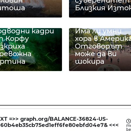
оловин
суверенитет
итоша
Близкия Изто
одводни кадри
Има ли умни
т Корфу
хора в Америк
зкриха
Отговорът
ревожна
може да ви
артина
шокира
NEXT =>> graph.org/BALANCE-36824-US-
60b4eb35cb75ed1eff6fe80ebfd04e7& <<<
m
be