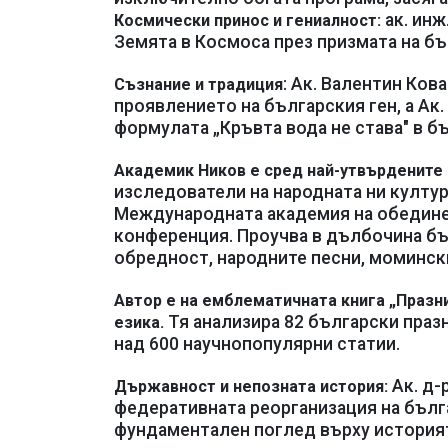
ак. инж
Космически принос и гениалност:
Земята в Космоса през призмата на б
: Ак. Валентин Ков
Съзнание и традиция
проявлението на българския ген, а Ак
формулата „Кръвта вода не става" в б
Академик Ников е сред най-утвърдените
изследователи на народната ни култур
Международната академия на обедине
конференция. Проучва в дълбочина бъ
обредност, народните песни, моминск
Автор е на емблематичната книга „Празни
Тя анализира 82 български праз
езика.
над 600 научнопопулярни статии.
Ак. д-
Държавност и непозната история:
федеративната реорганизация на бълга
фундаментален поглед върху историят