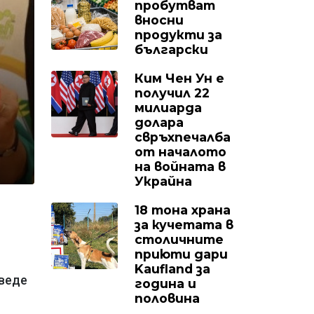
пробутват
вносни
продукти за
български
Ким Чен Ун е
получил 22
милиарда
долара
свръхпечалба
от началото
на войната в
Украйна
18 тона храна
за кучетата в
столичните
приюти дари
Kaufland за
оведе
година и
половина