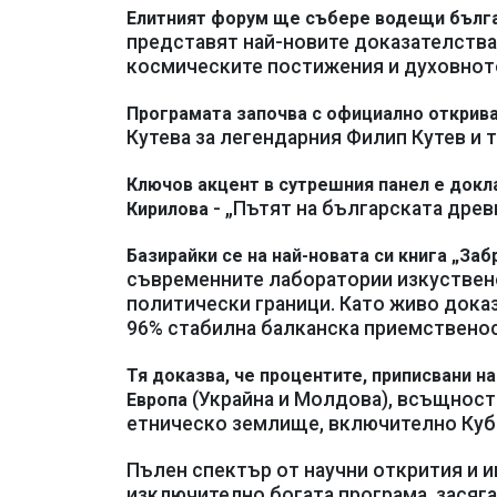
Елитният форум ще събере водещи бълга
представят най-новите доказателства 
космическите постижения и духовното
Програмата започва с официално открив
Кутева за легендарния Филип Кутев и
Ключов акцент в сутрешния панел е докл
- „Пътят на българската древ
Кирилова
Базирайки се на най-новата си книга „За
съвременните лаборатории изкуствен
политически граници. Като живо дока
96% стабилна балканска приемствено
Тя доказва, че процентите, приписвани на
(Украйна и Молдова), всъщност
Европа
етническо землище, включително Кубр
Пълен спектър от научни открития и
изключително богата програма, засяг