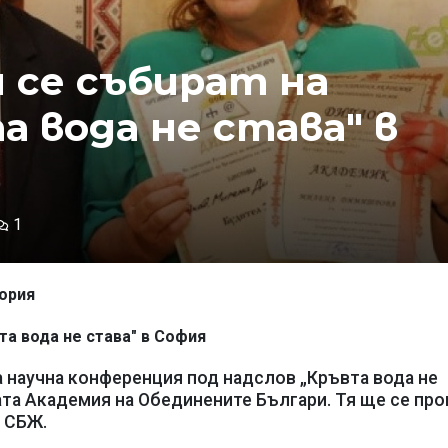
 се събират на
а вода не става" в
1
тория
та вода не става" в София
научна конференция под надслов „Кръвта вода не
ата Академия на Обединените Българи. Тя ще се пр
а СБЖ.