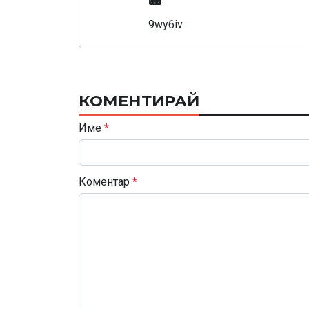
📟
9wy6iv
КОМЕНТИРАЙ
Име
*
Коментар
*