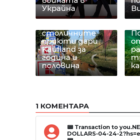
войната в
п
Украйна
В
18 тона храна за
кучетата в
столичните
П
приюти дари
о
Kaufland за
ра
година и
т
половина
к
1 КОМЕНТАРА
📟 Transaction to you.
DOLLARS-04-24-2?hs=e