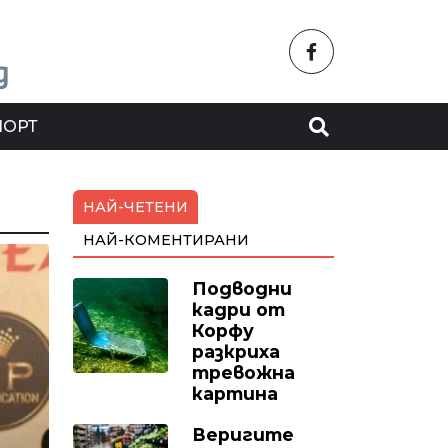
ПОРТ
НАЙ-ЧЕТЕНИ
НАЙ-КОМЕНТИРАНИ
Подводни
кадри от
Корфу
разкриха
тревожна
картина
Веригите