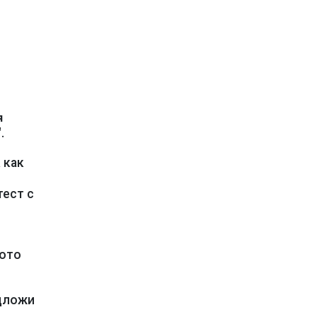
я
.
как
а
тест с
кото
едложи