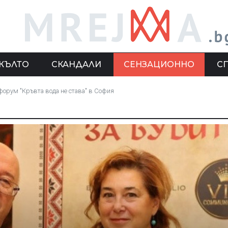
ЖЪЛТО
СКАНДАЛИ
СЕНЗАЦИОННО
С
 форум "Кръвта вода не става" в София