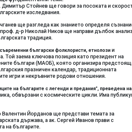
. Димитър Стойнев ще говори за посоката и скорос
ългарските изследвания.
ачганев ще разгледа как знанието определя съзнани
. проф. д-р Николай Ников ще направи дълбок анализ
ългарската традиция.
и
 съвременни български фолклористи, етнолози
а. Той заема ключова позиция като президент на
ните българи (МАОБ), която организира предстоящ
лгарския празничен календар, традиционната
ите игри и некръвните родови отношения.
ците на българите с легенди и предания", преведена на
ника, обвързани с космическите цикли. Има публику
р Валентин Йорданов ще представи темата за
рската държава, а ак. Сергей Иванов прави с
а на българите.