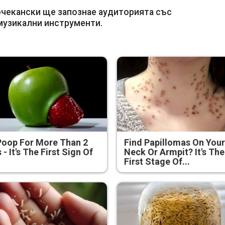
очекански ще запознае аудиторията със
музикални инструменти.
Poop For More Than 2
Find Papillomas On You
 - It's The First Sign Of
Neck Or Armpit? It's The
First Stage Of...