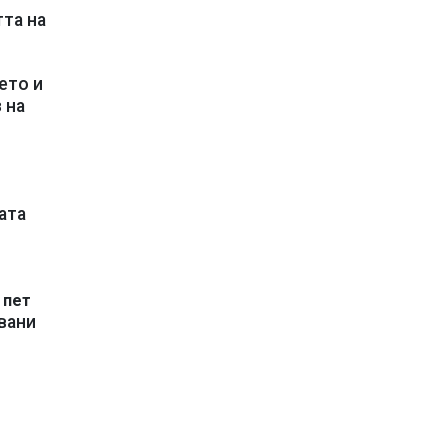
тта на
ето и
 на
ата
 пет
вани