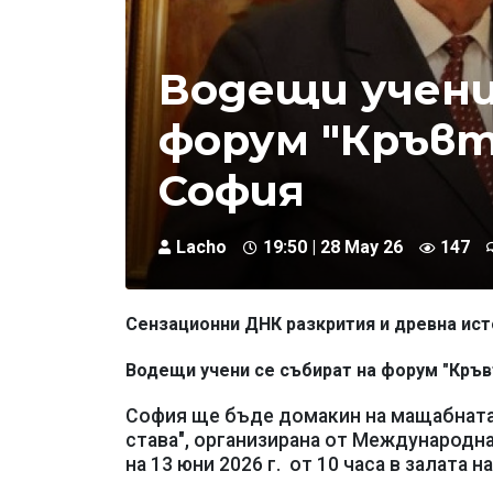
Водещи учени
форум "Кръвт
София
Lacho
19:50 | 28 May 26
147
Сензационни ДНК разкрития и древна ис
Водещи учени се събират на форум "Кръв
София ще бъде домакин на мащабната 
става", организирана от Международн
на 13 юни 2026 г. от 10 часа в залата н