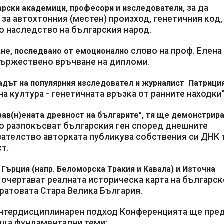
за да
рски академици, професори и изследователи,
за автохтонния (местен) произход, генетичния код,
 наследство на българския народ.
слово на проф. Елена
ане, последвано от емоционално
 тържествено връчване на дипломи.
адът на популярния изследовател и журналист Патрици
на култура - генетичната връзка от ранните находки"
брав(н)ената древност на българите", тя ще демонстрир
о разпокъсват българския ген според днешните
зателство авторката публикува собствения си ДНК 
ст.
 Гърция (напр. Беломорска Тракия и Кавала) и Източна
 очертават реалната историческа карта на българс
атовата Стара Велика България.
 интердисциплинарен подход Конференцията ще пр
аща фундаментални теми: