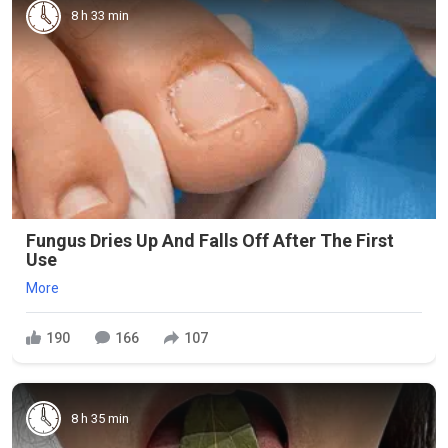
8 h 33 min
Fungus Dries Up And Falls Off After The First
Use
More
190
166
107
8 h 35 min