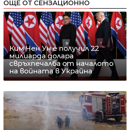
ОЩЕ ОТ СЕНЗАЦИОННО
Ким Чен Ун е получил 22
милиарда долара
свръхпечалба от началото
на войната в Украйна