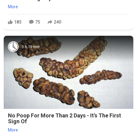
More
185
75
240
3 h 19 min
No Poop For More Than 2 Days - It's The First
Sign Of
More