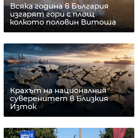
Всяка година в България
изгарят гори с площ
колкото половин Витоша
Крахът на националния
суверенитет в Близкия
Изток