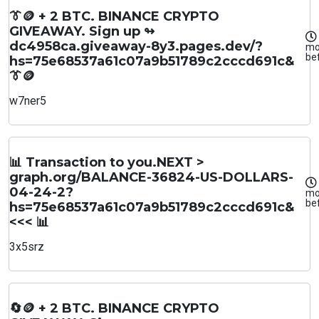
👔🪙 + 2 BTC. BINANCE CRYPTO
GIVEAWAY. Sign up ↬
dc4958ca.giveaway-8y3.pages.dev/?
mo
be
hs=75e68537a61c07a9b51789c2cccd691c&
👔🪙
w7ner5
📊 Transaction to you.NEXT >
graph.org/BALANCE-36824-US-DOLLARS-
04-24-2?
mo
be
hs=75e68537a61c07a9b51789c2cccd691c&
<<< 📊
3x5srz
🔄🪙 + 2 BTC. BINANCE CRYPTO