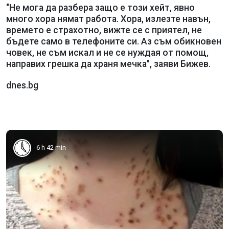
"Не мога да разбера защо е този хейт, явно
много хора нямат работа. Хора, излезте навън,
времето е страхотно, вижте се с приятел, не
бъдете само в телефоните си. Аз съм обикновен
човек, не съм искал и не се нуждая от помощ,
направих грешка да храня мечка", заяви Бижев.
dnes.bg
6 h 42 min