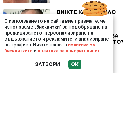
ВИЖТЕ КАК ИВАЙЛО
ФИЛИПОВ
С използването на сайта вие приемате, че
КОНТРОЛИРА
използваме „
" за подобряване на
бисквитки
ДИГИТАЛНАТА
преживяването, персонализиране на
ДЪРЖАВА ЗАД ГЪРБА
съдържанието и рекламите, и анализиране
НА ПРАВИТЕЛСТВОТО?
на трафика. Вижте нашата
политика за
(РАЗСЛЕДВАНЕ)
и
.
бисквитките
политика за поверителност
ЗАТВОРИ
OK