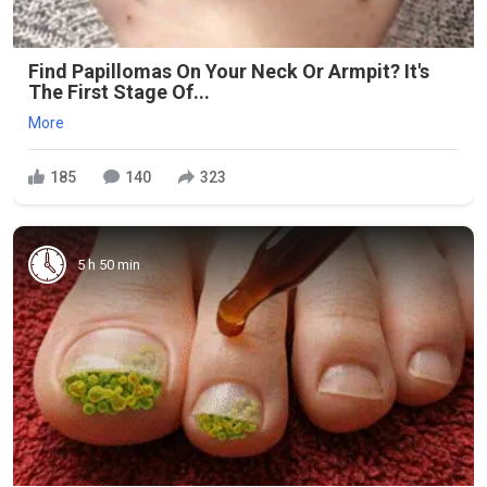
Find Papillomas On Your Neck Or Armpit? It's
The First Stage Of...
More
185
140
323
5 h 50 min