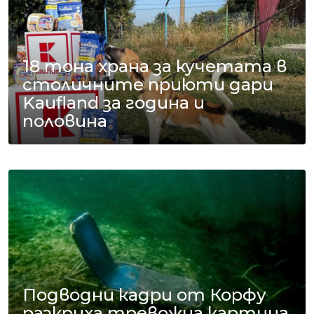
18 тона храна за кучетата в
столичните приюти дари
Kaufland за година и
половина
Подводни кадри от Корфу
разкриха тревожна картина