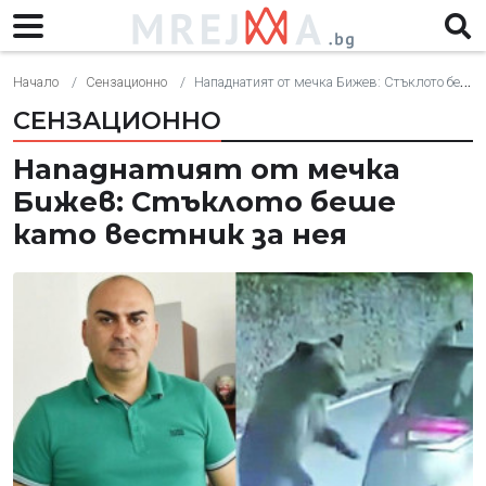
Начало
Сензационно
Нападнатият от мечка Бижев: Стъклото беше като вестник за нея
СЕНЗАЦИОННО
Нападнатият от мечка
Бижев: Стъклото беше
като вестник за нея