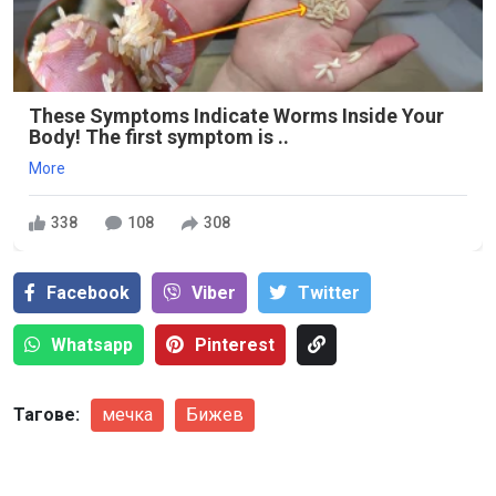
These Symptoms Indicate Worms Inside Your
Body! The first symptom is ..
More
338
108
308
Facebook
Viber
Тwitter
Whatsapp
Pinterest
Тагове:
мечка
Бижев