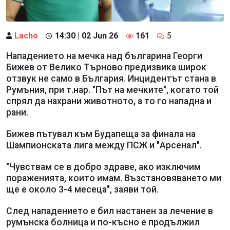
Lacho
14:30 | 02 Jun 26
161
5
Нападението на мечка над българина Георги
Бижев от Велико Търново предизвика широк
отзвук не само в България. Инцидентът стана в
Румъния, при т.нар. "Път на мечките", когато той
спрял да нахрани животното, а то го нападна и
рани.
Бижев пътувал към Будапеща за финала на
Шампионската лига между ПСЖ и "Арсенал".
"Чувствам се в добро здраве, ако изключим
пораженията, които имам. Възстановяването ми
ще е около 3-4 месеца", заяви той.
След нападението е бил настанен за лечение в
румънска болница и по-късно е продължил