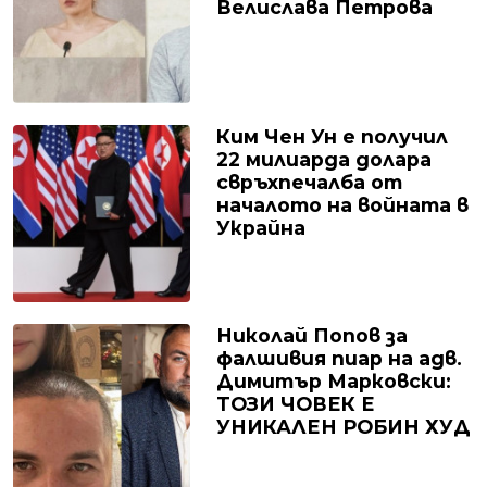
Велислава Петрова
Ким Чен Ун е получил
22 милиарда долара
свръхпечалба от
началото на войната в
Украйна
Николай Попов за
фалшивия пиар на адв.
Димитър Марковски:
ТОЗИ ЧОВЕК Е
УНИКАЛЕН РОБИН ХУД