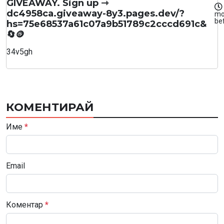
GIVEAWAY. Sign up ⇾
dc4958ca.giveaway-8y3.pages.dev/?
mo
be
hs=75e68537a61c07a9b51789c2cccd691c&
🔄🪙
34v5gh
КОМЕНТИРАЙ
Име
*
Email
Коментар
*