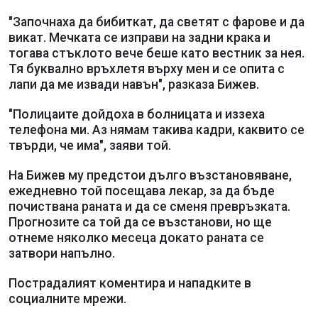
"Започнаха да бибиткат, да светят с фарове и да
викат. Мечката се изправи на задни крака и
тогава стъклото вече беше като вестник за нея.
Тя буквално връхлетя върху мен и се опита с
лапи да ме извади навън", разказа Бижев.
"Полицаите дойдоха в болницата и иззеха
телефона ми. Аз нямам такива кадри, каквито се
твърди, че има", заяви той.
На Бижев му предстои дълго възстановяване,
ежедневно той посещава лекар, за да бъде
почиствана раната и да се сменя превръзката.
Прогнозите са той да се възстанови, но ще
отнеме няколко месеца докато раната се
затвори напълно.
Пострадалият коментира и нападките в
социалните мрежи.