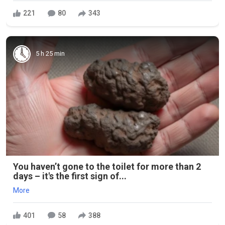
221
80
343
5 h 25 min
You haven’t gone to the toilet for more than 2
days – it's the first sign of...
More
401
58
388