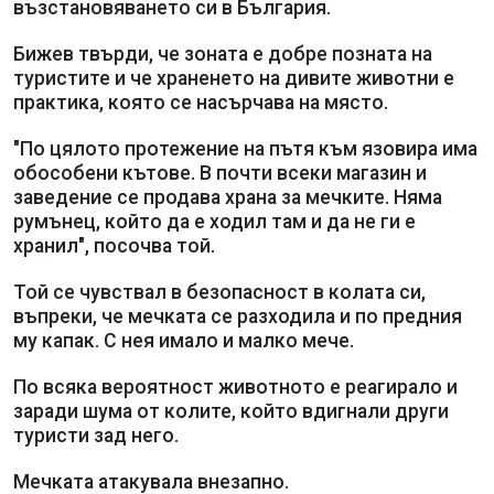
възстановяването си в България.
Бижев твърди, че зоната е добре позната на
туристите и че храненето на дивите животни е
практика, която се насърчава на място.
"По цялото протежение на пътя към язовира има
обособени кътове. В почти всеки магазин и
заведение се продава храна за мечките. Няма
румънец, който да е ходил там и да не ги е
хранил", посочва той.
Той се чувствал в безопасност в колата си,
въпреки, че мечката се разходила и по предния
му капак. С нея имало и малко мече.
По всяка вероятност животното е реагирало и
заради шума от колите, който вдигнали други
туристи зад него.
Мечката атакувала внезапно.