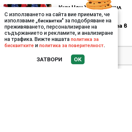
Ким Чен Ун е получил
22 милиарда долара
С използването на сайта вие приемате, че
свръхпечалба от
използваме „
" за подобряване на
бисквитки
началото на войната в
преживяването, персонализиране на
Украйна
съдържанието и рекламите, и анализиране
на трафика. Вижте нашата
политика за
и
.
бисквитките
политика за поверителност
ЗАТВОРИ
OK
18 тона храна за
кучетата в
столичните приюти
дари Kaufland за година
и половина
Анна Митова от НАП:
Запазва се
тенденцията