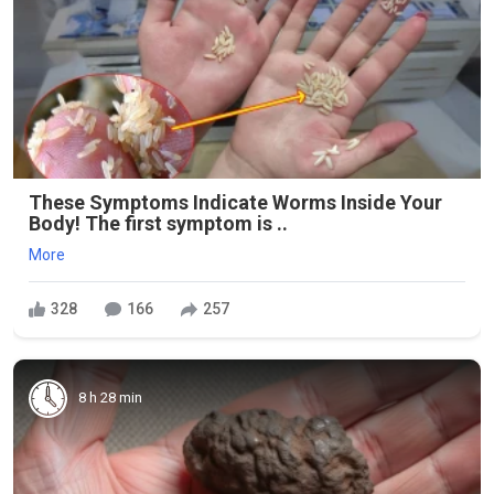
These Symptoms Indicate Worms Inside Your
Body! The first symptom is ..
More
328
166
257
8 h 28 min