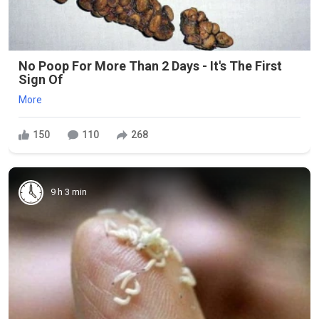
No Poop For More Than 2 Days - It's The First
Sign Of
More
150
110
268
9 h 3 min