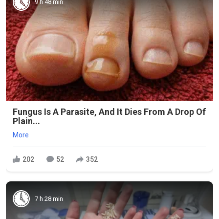
9 h 48 min
Fungus Is A Parasite, And It Dies From A Drop Of
Plain...
More
202
52
352
7 h 28 min