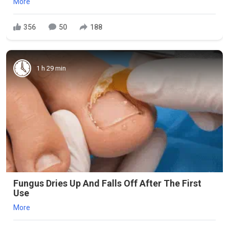
More
356
50
188
1 h 29 min
Fungus Dries Up And Falls Off After The First
Use
More