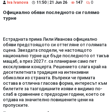
Iva Ivanova
11:50 | 21 Jun 26
147
0
Официално обяви последното си голямо
турне
Естрадната прима Лили Иванова официално
обяви предстоящото си оттегляне от голямата
сцена. Звездата сподели, че настоящото
национално турне ще бъде последното от такъв
мащаб, а през 2027 г. са планирани само пет
ексклузивни концерта. Решението слага край на
десетилетната традиция на интензивни
обиколки из страната. Въпреки че примата
остава в отлична гласова форма, интересът към
билетите за тазгодишните изяви е видимо по-
слаб в сравнение с предходни години, което се
отдава на значително повишените цени на
пропуските.