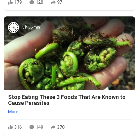
179
120
97
5 h 55 min
Stop Eating These 3 Foods That Are Known to
Cause Parasites
More
316
149
370