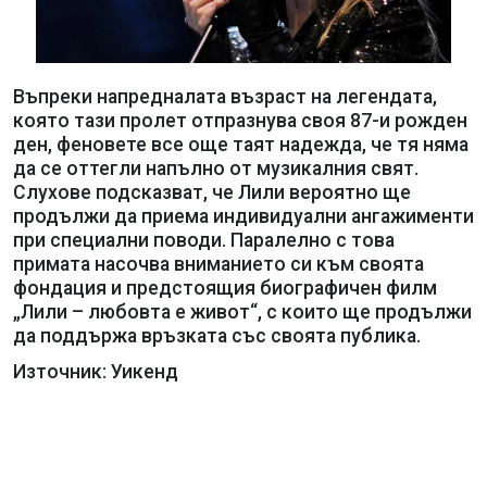
Въпреки напредналата възраст на легендата,
която тази пролет отпразнува своя 87-и рожден
ден, феновете все още таят надежда, че тя няма
да се оттегли напълно от музикалния свят.
Слухове подсказват, че Лили вероятно ще
продължи да приема индивидуални ангажименти
при специални поводи. Паралелно с това
примата насочва вниманието си към своята
фондация и предстоящия биографичен филм
„Лили – любовта е живот“, с които ще продължи
да поддържа връзката със своята публика.
Източник: Уикенд