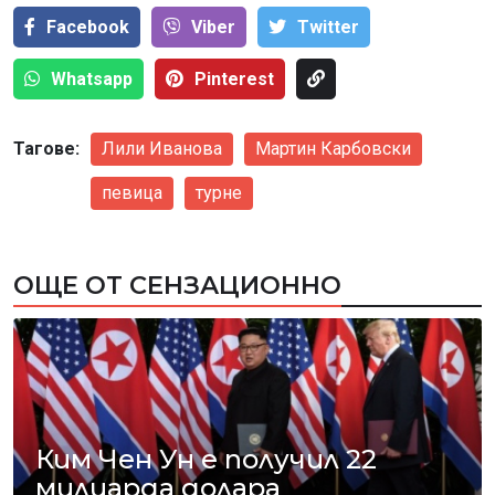
Facebook
Viber
Тwitter
Whatsapp
Pinterest
Тагове:
Лили Иванова
Мартин Карбовски
певица
турне
ОЩЕ ОТ СЕНЗАЦИОННО
Ким Чен Ун е получил 22
милиарда долара