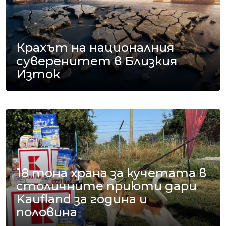
Крахът на националния
суверенитет в Близкия
Изток
18 тона храна за кучетата в
столичните приюти дари
Kaufland за година и
половина