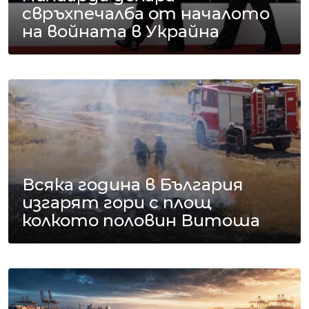
свръхпечалба от началото
на войната в Украйна
Всяка година в България
изгарят гори с площ
колкото половин Витоша