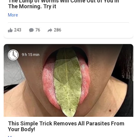
The Lump of Worms Will Come Out of You in
The Morning. Try it
More
243
76
286
9 h 15 min
This Simple Trick Removes All Parasites From
Your Body!