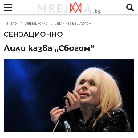
Начало
Сензационно
Лили казва „Сбогом“
СЕНЗАЦИОННО
Лили казва „Сбогом“