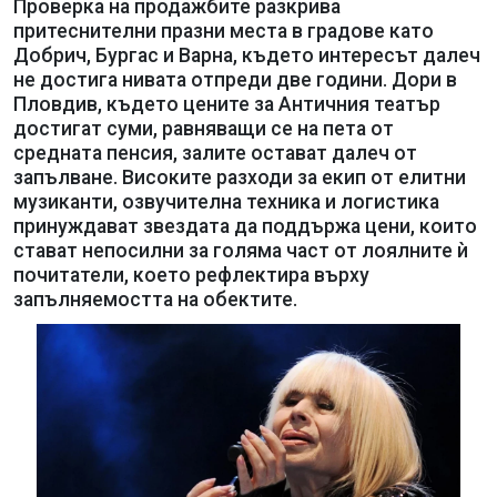
Проверка на продажбите разкрива
притеснителни празни места в градове като
Добрич, Бургас и Варна, където интересът далеч
не достига нивата отпреди две години. Дори в
Пловдив, където цените за Античния театър
достигат суми, равняващи се на пета от
средната пенсия, залите остават далеч от
запълване. Високите разходи за екип от елитни
музиканти, озвучителна техника и логистика
принуждават звездата да поддържа цени, които
стават непосилни за голяма част от лоялните ѝ
почитатели, което рефлектира върху
запълняемостта на обектите.