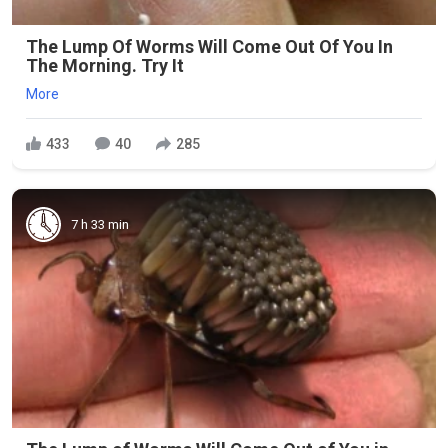
The Lump Of Worms Will Come Out Of You In
The Morning. Try It
More
433
40
285
7 h 33 min