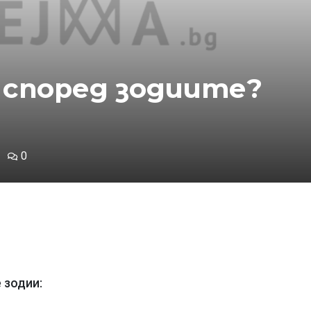
 според зодиите?
0
 зодии: