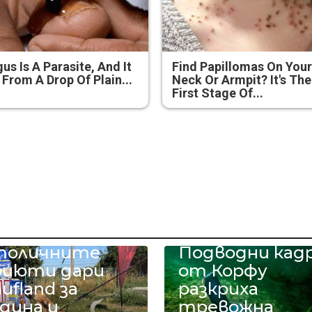
us Is A Parasite, And It
Find Papillomas On You
 From A Drop Of Plain...
Neck Or Armpit? It's The
First Stage Of...
 тона храна за
учетата в
толичните
Подводни кад
риюти дари
от Корфу
ufland за
разкриха
дина и
тревожна