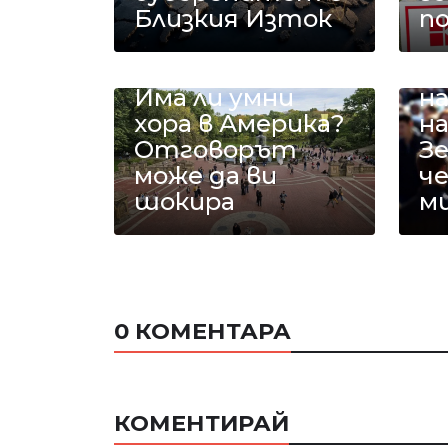
Близкия Изток
п
У
п
Има ли умни
на
хора в Америка?
н
Отговорът
З
може да ви
ч
шокира
м
0 КОМЕНТАРА
КОМЕНТИРАЙ