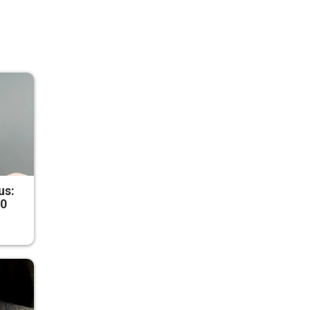
us:
50