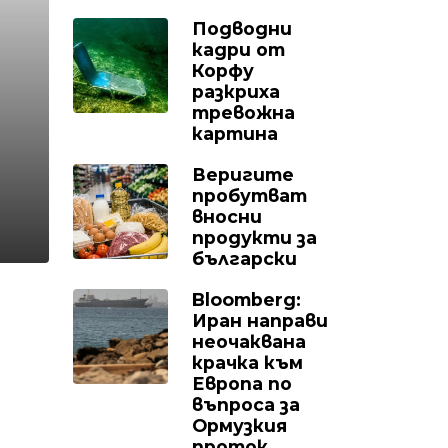
Подводни
кадри от
Корфу
разкриха
тревожна
картина
Веригите
пробутват
вносни
продукти за
български
Bloomberg:
Иран направи
неочаквана
крачка към
Европа по
въпроса за
Ормузкия
проток