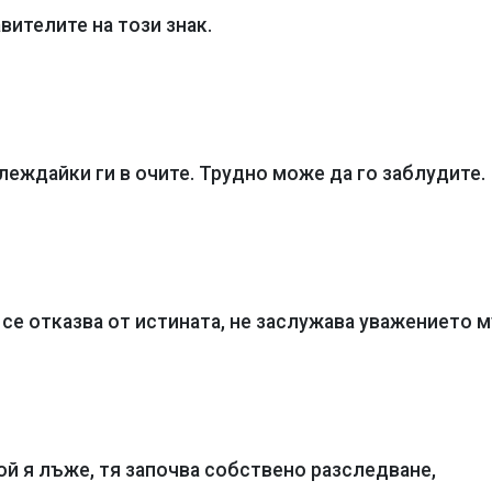
ителите на този знак.
леждайки ги в очите. Трудно може да го заблудите.
се отказва от истината, не заслужава уважението м
ой я лъже, тя започва собствено разследване,