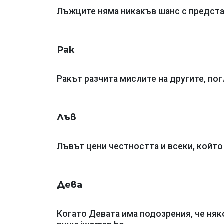
Лъжците няма никакъв шанс с представ
Рак
Ракът разчита мислите на другите, пог
Лъв
Лъвът цени честността и всеки, който 
Дева
Когато Девата има подозрения, че няк