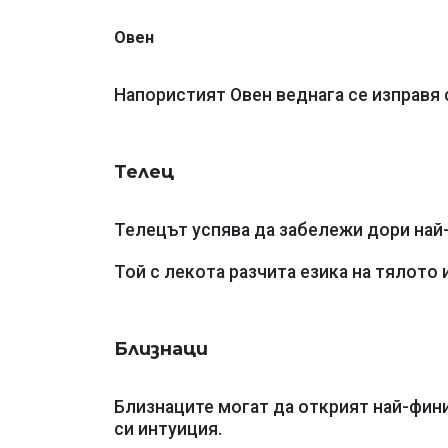
Овен
Напористият Овен веднага се изправя 
Телец
Телецът успява да забележи дори най-
Той с лекота разчита езика на тялото 
Близнаци
Близнаците могат да открият най-фини
си интуиция.