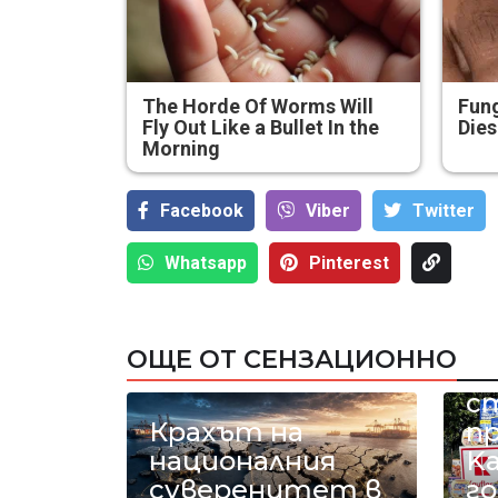
The Horde Of Worms Will
Fung
Fly Out Like a Bullet In the
Dies
Morning
Facebook
Viber
Тwitter
Whatsapp
Pinterest
18
ОЩЕ ОТ СЕНЗАЦИОННО
к
с
Крахът на
п
националния
Ka
суверенитет в
го