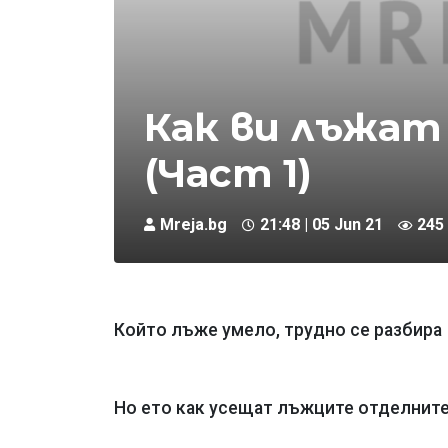
Как ви лъжат
(Част 1)
Mreja.bg
21:48 | 05 Jun 21
245
Който лъже умело, трудно се разбира
Но ето как усещат лъжците отделните