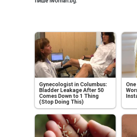
пише iwoman.bg.
Gynecologist in Columbus:
One
Bladder Leakage After 50
Worm
Comes Down to 1 Thing
Inst
(Stop Doing This)