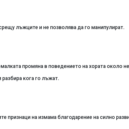
срещу лъжците и не позволява да го манипулират.
малката промяна в поведението на хората около не
и разбира кога го лъжат.
те признаци на измама благодарение на силно разв