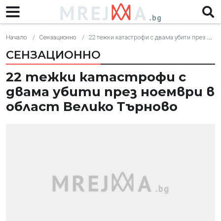
Начало
Сензационно
22 тежки катастрофи с двама убити през ноември в област Велико Търново
СЕНЗАЦИОННО
22 тежки катастрофи с
двама убити през ноември в
област Велико Търново