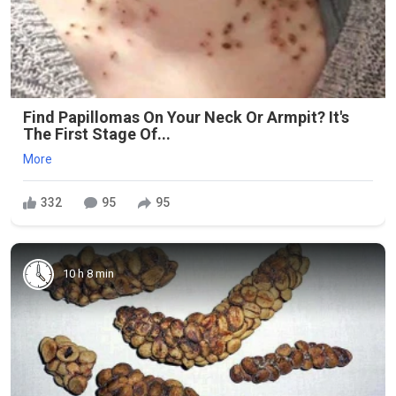
Find Papillomas On Your Neck Or Armpit? It's
The First Stage Of...
More
332
95
95
10 h 8 min