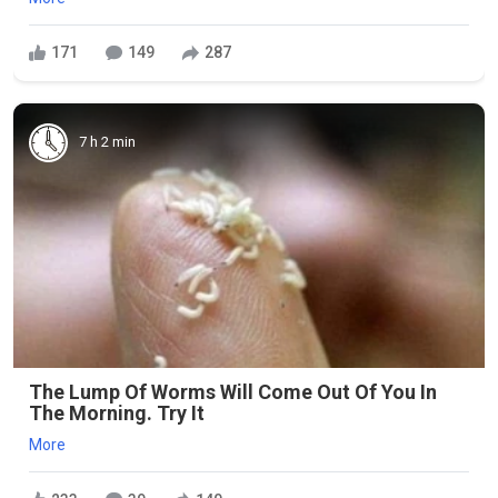
171
149
287
7 h 2 min
The Lump Of Worms Will Come Out Of You In
The Morning. Try It
More