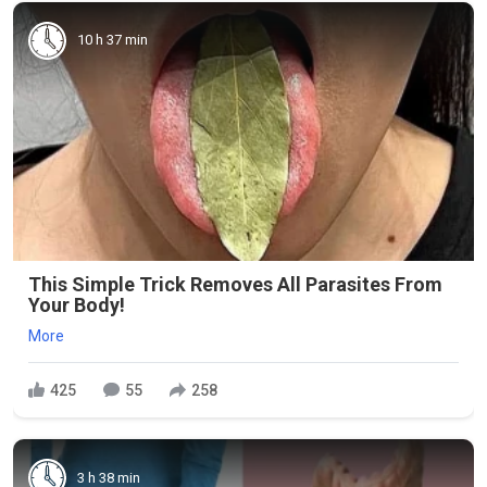
10 h 37 min
This Simple Trick Removes All Parasites From
Your Body!
More
425
55
258
3 h 38 min