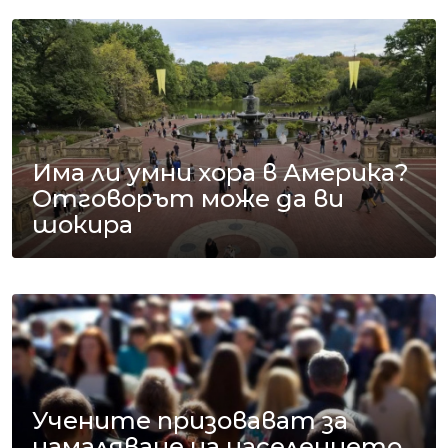
Има ли умни хора в Америка?
Отговорът може да ви
шокира
Учените призовават за
намаляване на населението