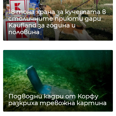
18 тона храна за кучетата в
столичните приюти дари
Kaufland за година и
половина
Подводни кадри от Корфу
разкриха тревожна картина