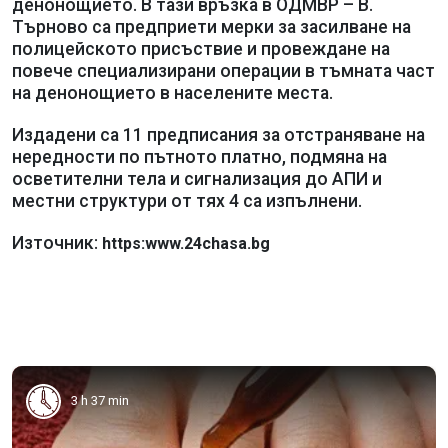
денонощието. В тази връзка в ОДМВР – В.
Търново са предприети мерки за засилване на
полицейското присъствие и провеждане на
повече специализирани операции в тъмната част
на денонощието в населените места.
Издадени са 11 предписания за отстраняване на
нередности по пътното платно, подмяна на
осветителни тела и сигнализация до АПИ и
местни структури от тях 4 са изпълнени.
Източник:
https:www.24chasa.bg
3 h 37 min