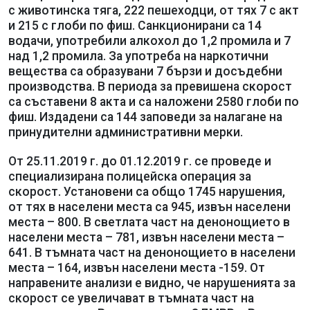
с животинска тяга, 222 пешеходци, от тях 7 с акт
и 215 с глоби по фиш. Санкционирани са 14
водачи, употребили алкохол до 1,2 промила и 7
над 1,2 промила. За употреба на наркотични
вещества са образувани 7 бързи и досъдебни
производства. В периода за превишена скорост
са съставени 8 акта и са наложени 2580 глоби по
фиш. Издадени са 144 заповеди за налагане на
принудителни административни мерки.
От 25.11.2019 г. до 01.12.2019 г. се проведе и
специализирана полицейска операция за
скорост. Установени са общо 1745 нарушения,
от тях в населени места са 945, извън населени
места – 800. В светлата част на денонощието в
населени места – 781, извън населени места –
641. В тъмната част на денонощието в населени
места – 164, извън населени места -159. От
направените анализи е видно, че нарушенията за
скорост се увеличават в тъмната част на