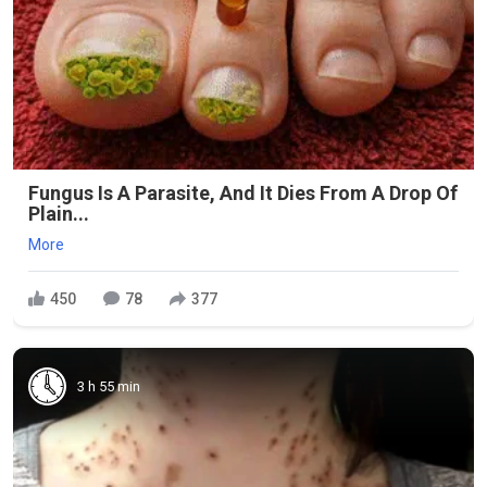
Fungus Is A Parasite, And It Dies From A Drop Of
Plain...
More
450
78
377
3 h 55 min