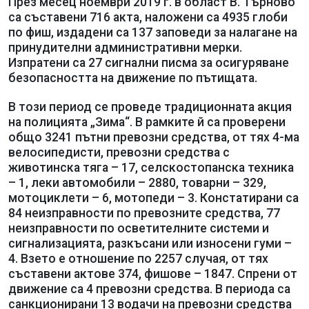
През месец ноември 2019 г. в област В. Търново
са съставени 716 акта, наложени са 4935 глоби
по фиш, издадени са 137 заповеди за налагане на
принудителни административни мерки.
Изпратени са 27 сигнални писма за осигуряване
безопасността на движение по пътищата.
В този период се проведе традиционната акция
на полицията „Зима“. В рамките й са проверени
общо 3241 пътни превозни средства, от тях 4-ма
велосипедисти, превозни средства с
животинска тяга – 17, селскостопанска техника
– 1, леки автомобили – 2880, товарни – 329,
мотоциклети – 6, мотопеди – 3. Констатирани са
84 неизправности по превозните средства, 77
неизправности по осветителните системи и
сигнализацията, разкъсани или износени гуми –
4. Взето е отношение по 2257 случая, от тях
съставени актове 374, фишове – 1847. Спрени от
движение са 4 превозни средства. В периода са
санкционирани 13 водачи на превозни средства