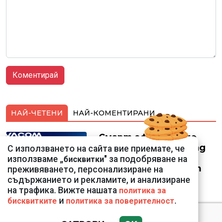
НАЙ-ЧЕТЕНИ
НАЙ-КОМЕНТИРАНИ
Смарт оферти с до
90% отстъпка за над
С използването на сайта вие приемате, че
150 устройства от
използваме „
" за подобряване на
бисквитки
Vivacom през август
преживяването, персонализиране на
съдържанието и рекламите, и анализиране
на трафика. Вижте нашата
политика за
и
.
бисквитките
политика за поверителност