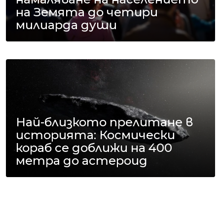
на Земята до четири
милиарда души
Най-близкото прелитане в
историята: Космически
кораб се доближи на 400
метра до астероид