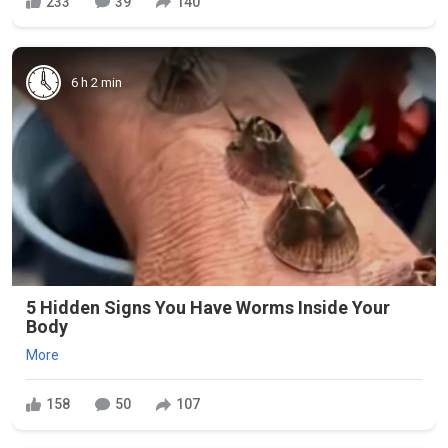
233
39
140
6 h 2 min
5 Hidden Signs You Have Worms Inside Your
Body
More
158
50
107