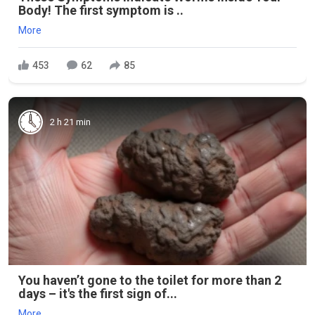
Body! The first symptom is ..
More
453
62
85
2 h 21 min
You haven’t gone to the toilet for more than 2
days – it's the first sign of...
More