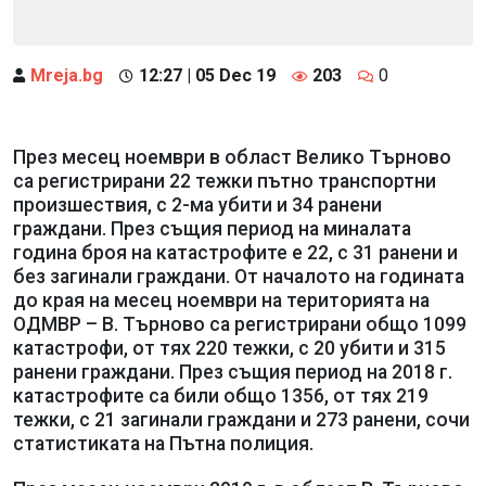
Mreja.bg
12:27 | 05 Dec 19
203
0
През месец ноември в област Велико Търново
са регистрирани 22 тежки пътно транспортни
произшествия, с 2-ма убити и 34 ранени
граждани. През същия период на миналата
година броя на катастрофите е 22, с 31 ранени и
без загинали граждани. От началото на годината
до края на месец ноември на територията на
ОДМВР – В. Търново са регистрирани общо 1099
катастрофи, от тях 220 тежки, с 20 убити и 315
ранени граждани. През същия период на 2018 г.
катастрофите са били общо 1356, от тях 219
тежки, с 21 загинали граждани и 273 ранени, сочи
статистиката на Пътна полиция.