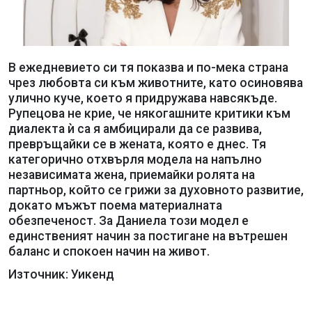
В ежедневието си тя показва и по-мека страна
чрез любовта си към животните, като осиновява
улично куче, което я придружава навсякъде.
Рупецова не крие, че някогашните критики към
диалекта ѝ са я амбицирали да се развива,
превръщайки се в жената, която е днес. Тя
категорично отхвърля модела на напълно
независимата жена, приемайки ролята на
партньор, който се грижи за духовното развитие,
докато мъжът поема материалната
обезпеченост. За Даниела този модел е
единственият начин за постигане на вътрешен
баланс и спокоен начин на живот.
Източник: Уикенд