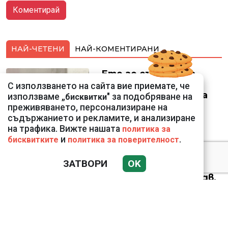
НАЙ-ЧЕТЕНИ
НАЙ-КОМЕНТИРАНИ
Ето го съпруга на
неадекватната
С използването на сайта вие приемате, че
външна министърка
използваме „
" за подобряване на
бисквитки
Велислава Петрова
преживяването, персонализиране на
съдържанието и рекламите, и анализиране
на трафика. Вижте нашата
политика за
и
.
бисквитките
политика за поверителност
ЗАТВОРИ
OK
Николай Попов за
фалшивия пиар на адв.
Димитър Марковски:
ТОЗИ ЧОВЕК Е
УНИКАЛЕН РОБИН ХУД