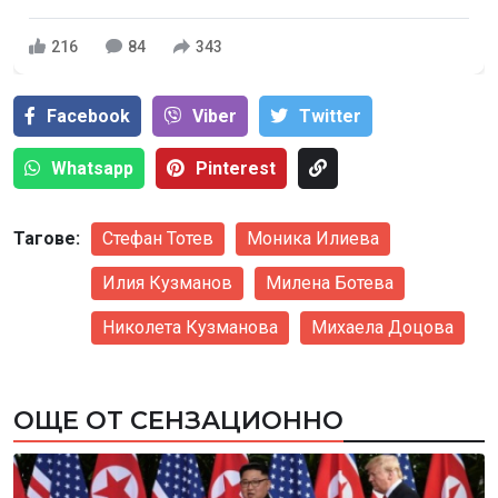
216
84
343
Facebook
Viber
Тwitter
Whatsapp
Pinterest
Тагове:
Стефан Тотев
Моника Илиева
Илия Кузманов
Милена Ботева
Николета Кузманова
Михаела Доцова
ОЩЕ ОТ СЕНЗАЦИОННО