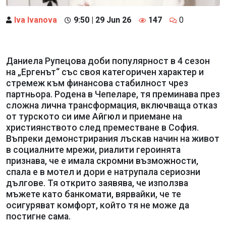
Iva Ivanova
9:50 | 29 Jun 26
147
0
Даниела Рупецова доби популярност в 4 сезон
на „Ергенът“ със своя категоричен характер и
стремеж към финансова стабилност чрез
партньора. Родена в Чепеларе, тя преминава през
сложна лична трансформация, включваща отказ
от турското си име Айгюл и приемане на
християнството след преместване в София.
Въпреки демонстрирания лъскав начин на живот
в социалните мрежи, риалити героинята
признава, че е имала скромни възможности,
спала е в мотел и дори е натрупала сериозни
дългове. Тя открито заявява, че използва
мъжете като банкомати, вярвайки, че те
осигуряват комфорт, който тя не може да
постигне сама.