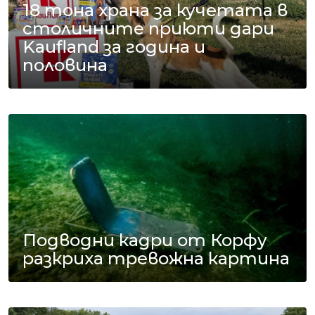
18 тона храна за кучетата в
столичните приюти дари
Kaufland за година и
половина
Подводни кадри от Корфу
разкриха тревожна картина