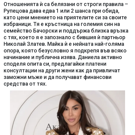
Отношенията ѝ са белязани от строги правила –
Рупецова дава едва 1 или 2 шанса при обида,
като цени мнението на приятелите си за своите
избраници. Тя е кръстница на големия син на
семейство Бачорски и поддържа близка връзка
с тях, което я е запознало с бившия ѝ партньор
Николай Златев. Майка ѝ е нейната най-голяма
опора, която безусловно я подкрепя във всяко
начинание и публична изява. Даниела активно
споделя опита си, предлагайки платени
консултации на други жени как да привличат
заможни мъже и да получават финансови
средства от тях.