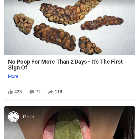
No Poop For More Than 2 Days - It's The First
Sign Of
More
428
72
118
12 min