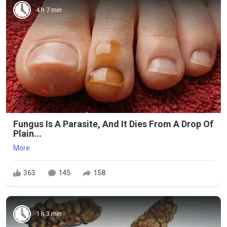
4 h 7 min
Fungus Is A Parasite, And It Dies From A Drop Of
Plain...
More
363
145
158
1 h 3 min