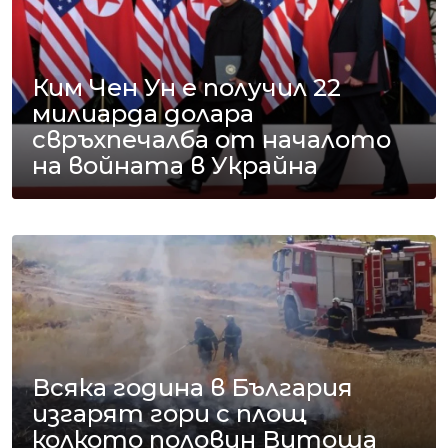
Ким Чен Ун е получил 22
милиарда долара
свръхпечалба от началото
на войната в Украйна
Всяка година в България
изгарят гори с площ
колкото половин Витоша