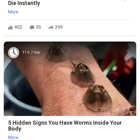
Die Instantly
More
452
55
399
11 h 7 min
5 Hidden Signs You Have Worms Inside Your
Body
More