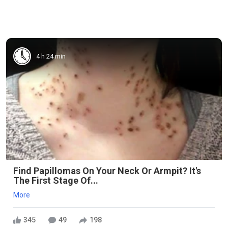
4 h 24 min
Find Papillomas On Your Neck Or Armpit? It's
The First Stage Of...
More
345
49
198