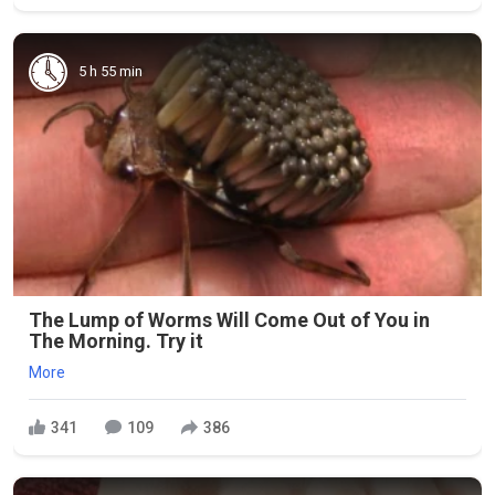
5 h 55 min
The Lump of Worms Will Come Out of You in
The Morning. Try it
More
341
109
386