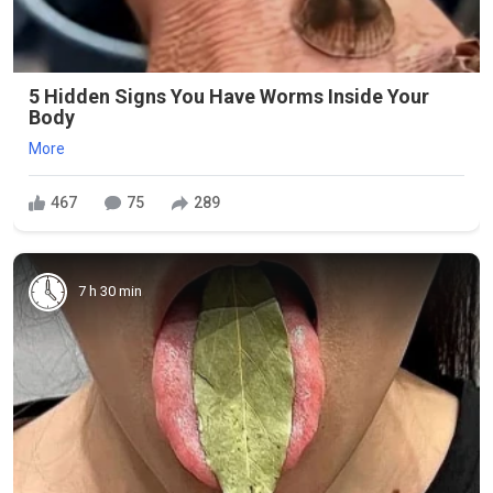
5 Hidden Signs You Have Worms Inside Your
Body
More
467
75
289
7 h 30 min