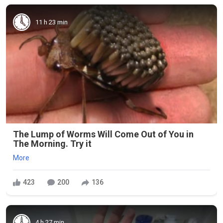
11 h 23 min
The Lump of Worms Will Come Out of You in
The Morning. Try it
More
423
200
136
4 h 27 min