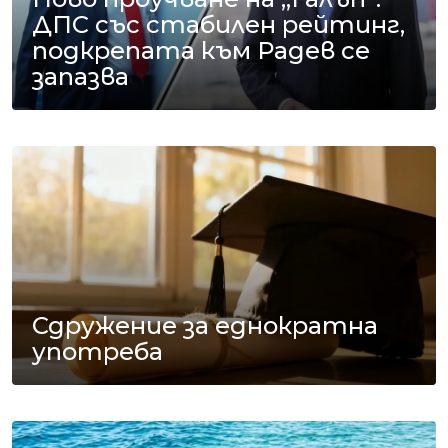
ДПС със стабилен рейтинг,
подкрепата към Радев се
запазва
Сдружение за еднократна
употреба