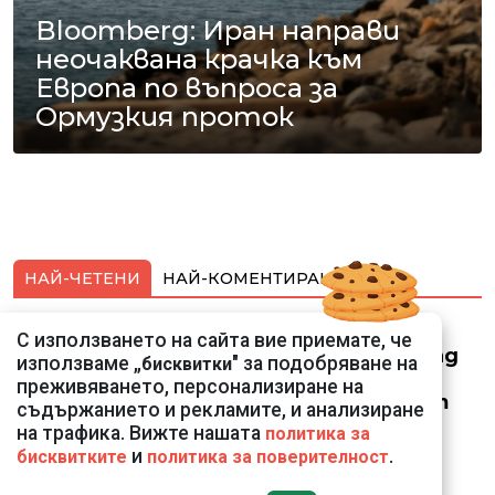
Bloomberg: Иран направи
неочаквана крачка към
Европа по въпроса за
Ормузкия проток
НАЙ-ЧЕТЕНИ
НАЙ-КОМЕНТИРАНИ
Смарт оферти с до
С използването на сайта вие приемате, че
90% отстъпка за над
използваме „
" за подобряване на
бисквитки
150 устройства от
преживяването, персонализиране на
Vivacom през август
съдържанието и рекламите, и анализиране
на трафика. Вижте нашата
политика за
и
.
бисквитките
политика за поверителност