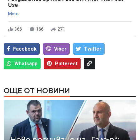
Use
More
366
166
271
Facebook
Viber
Тwitter
Whatsapp
Pinterest
ОЩЕ ОТ НОВИНИ
Ново проучване на „Галъп“: