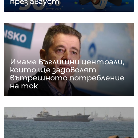
през август
Имаме въглищни централи,
които ще задоволят
вътрешното потребление
на ток