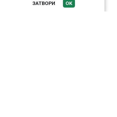
ЗАТВОРИ
OK
Подводни кадри от
Корфу разкриха
тревожна картина
Веригите пробутват
вносни продукти за
български
Bloomberg: Иран
направи неочаквана
крачка към Европа по