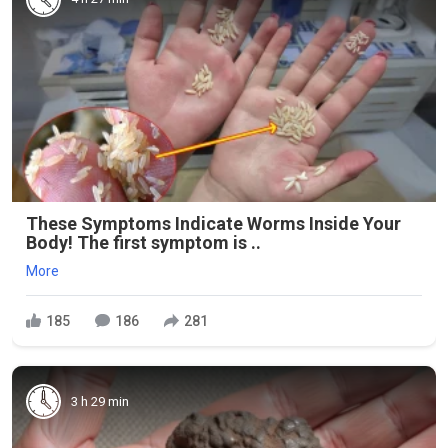
These Symptoms Indicate Worms Inside Your
Body! The first symptom is ..
More
185
186
281
3 h 29 min