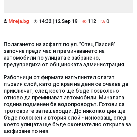
Mreja.bg
14:32 | 12 Sep 19
112
0
Полагането на асфалт по ул. "Отец Паисий"
започна преди час и преминаването на
автомобили по улицата е забранено,
предупредиха от общинската администрация.
Работници от фирмата изпълнител слагат
първия слой, като до края на деня се очаква да
приключат, след което ще бъде позволено
отново да преминават автомобили. Миналата
година подменен бе водопроводът. Готови са
тротоарите за пешеходци. До няколко дни ще
бъде положен и втория слой - износващ, след
което улицата ще бъде окончателно открита за
шофиране по нея.