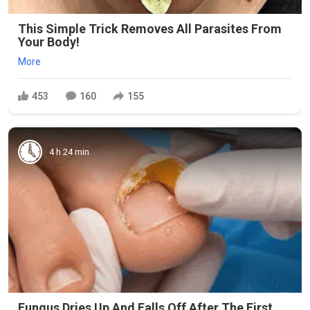
This Simple Trick Removes All Parasites From
Your Body!
More
453
160
155
4 h 24 min
Fungus Dries Up And Falls Off After The First