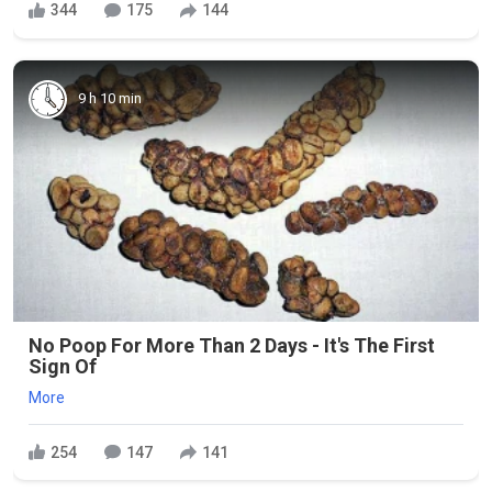
344
175
144
9 h 10 min
No Poop For More Than 2 Days - It's The First
Sign Of
More
254
147
141