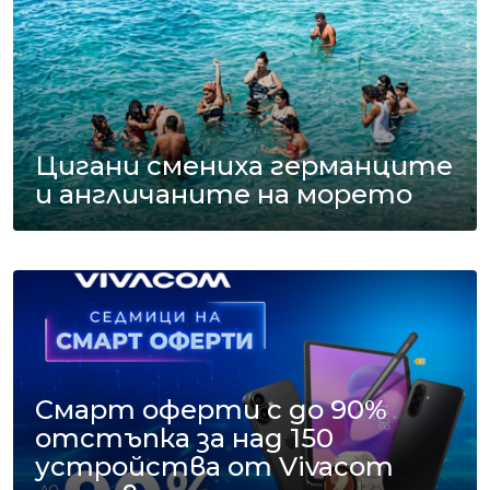
Цигани смениха германците
и англичаните на морето
Смарт оферти с до 90%
отстъпка за над 150
устройства от Vivacom