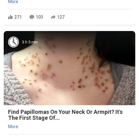
More
271
103
127
3 h 5 min
Find Papillomas On Your Neck Or Armpit? It's
The First Stage Of...
More