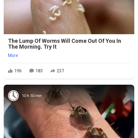
The Lump Of Worms Will Come Out Of You In
The Morning. Try It
More
196
183
237
10 h 50 min