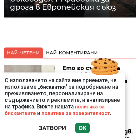
дрога в Европейския съюз
НАЙ-ЧЕТЕНИ
НАЙ-КОМЕНТИРАНИ
Ето го съпруга на
неадекватната
С използването на сайта вие приемате, че
външна министърка
използваме „
" за подобряване на
бисквитки
Велислава Петрова
преживяването, персонализиране на
съдържанието и рекламите, и анализиране
на трафика. Вижте нашата
политика за
и
.
бисквитките
политика за поверителност
Николай Попов за
ЗАТВОРИ
OK
фалшивия пиар на адв.
Димитър Марковски: