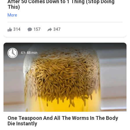
After 50 Comes Down to 1 Thing (Stop Doing
This)
More
314
157
347
4 h 48 min
One Teaspoon And All The Worms In The Body
Die Instantly