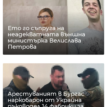
Ето го съпруга на
неадекватната външна
министърка Велислава
Петрова
Арестуваният в Бургас
наркобарон от Украйна
ръководел 14 фабрики за