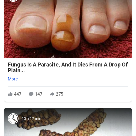
Fungus Is A Parasite, And It Dies From A Drop Of
Plain...
More
447
147
275
10 h 17 min