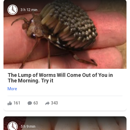
3 h 12 min
The Lump of Worms Will Come Out of You in
The Morning. Try it
More
161
63
343
5 h 9 min