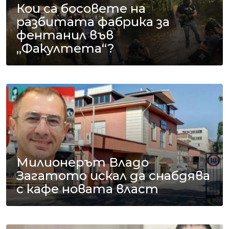
Кои са босовете на
разбитата фабрика за
фентанил във
„Факултета“?
Милионерът Владо
Загатото искал да снабдява
с кафе новата власт