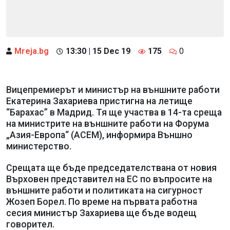
Mreja.bg
13:30 | 15 Dec 19
175
0
Вицепремиерът и министър на външните работи
Екатерина Захариева пристигна на летище
“Барахас” в Мадрид. Тя ще участва в 14-та среща
на министрите на външните работи на Форума
„Азия-Европа“ (АСЕМ), информира Външно
министерство.
Срещата ще бъде председателствана от новия
Върховен представител на ЕС по въпросите на
външните работи и политиката на сигурност
Жозеп Борел. По време на първата работна
сесия министър Захариева ще бъде водещ
говорител.