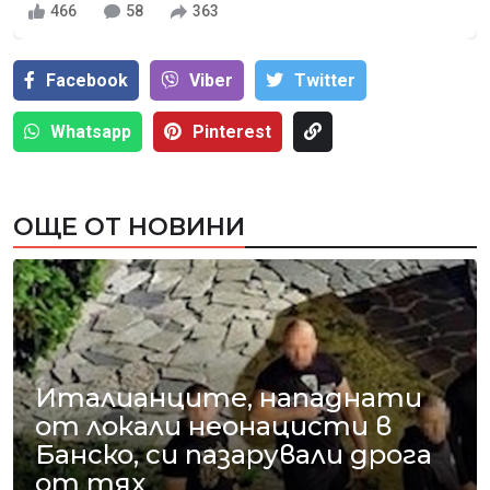
466
58
363
Facebook
Viber
Тwitter
Whatsapp
Pinterest
ОЩЕ ОТ НОВИНИ
Италианците, нападнати
от локали неонацисти в
Банско, си пазарували дрога
от тях