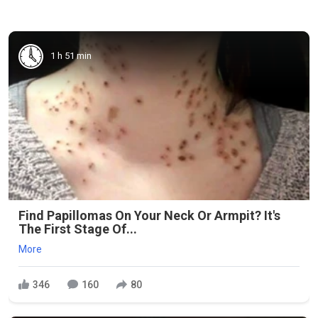
1 h 51 min
Find Papillomas On Your Neck Or Armpit? It's
The First Stage Of...
More
346
160
80