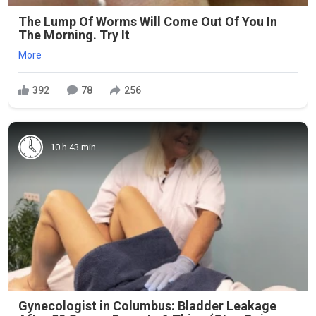
The Lump Of Worms Will Come Out Of You In
The Morning. Try It
More
392
78
256
10 h 43 min
Gynecologist in Columbus: Bladder Leakage