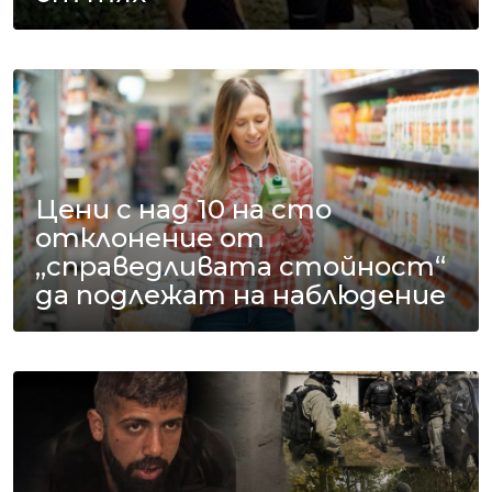
Цени с над 10 на сто
отклонение от
„справедливата стойност“
да подлежат на наблюдение