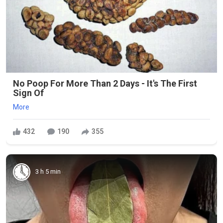
No Poop For More Than 2 Days - It's The First
Sign Of
More
432
190
355
3 h 5 min