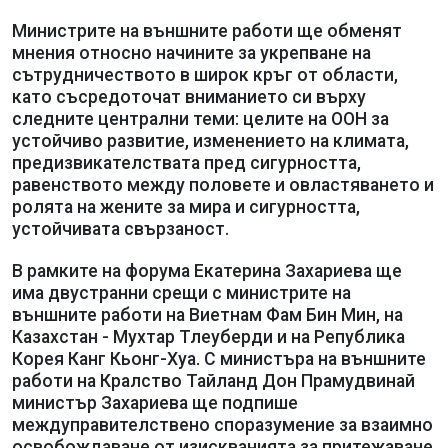
Министрите на външните работи ще обменят
мнения относно начините за укрепване на
сътрудничеството в широк кръг от области,
като съсредоточат вниманието си върху
следните централни теми: целите на ООН за
устойчиво развитие, изменението на климата,
предизвикателствата пред сигурността,
равенството между половете и овластяването и
ролята на жените за мира и сигурността,
устойчивата свързаност.
В рамките на форума Екатерина Захариева ще
има двустранни срещи с министрите на
външните работи на Виетнам Фам Бин Мин, на
Казахстан - Мухтар Тлеуберди и на Република
Корея Канг Кьонг-Хуа. С министъра на външните
работи на Кралство Тайланд Дон Прамудвинай
министър Захариева ще подпише
междуправителствено споразумение за взаимно
освобождаване от изискванията за притежаване