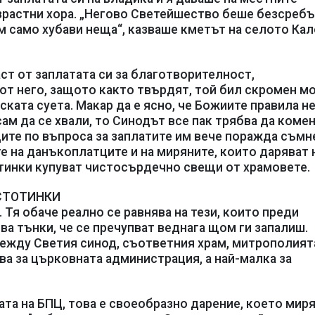
ъзрастни хора. „Негово Светейшество беше безсребъ
ам само хубави неща“, казваше кметът на селото Ка
ст от заплатата си за благотворителност,
 от него, защото както твърдят, той бил скромен м
тската суета. Макар да е ясно, че Божиите правила н
ам да се хвали, то Синодът все пак трябва да коме
ите по въпроса за заплатите им вече поражда съмн
 на данъкоплатците и на миряните, които даряват 
отинки купуват чистосърдечно свещи от храмовете.
 СТОТИНКИ
 Тя обаче реално се равнява на тези, които преди
ва тънки, че се пречупват веднага щом ги запалиш.
ежду Светия синод, съответния храм, митрополият
а за църковната администрация, а най-малка за
та на БПЦ, това е своеобразно дарение, което миря