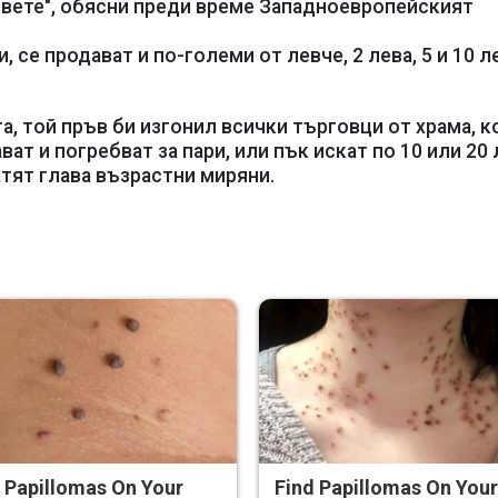
овете", обясни преди време Западноевропейският
 се продават и по-големи от левче, 2 лева, 5 и 10 л
а, той пръв би изгонил всички търговци от храма, к
ат и погребват за пари, или пък искат по 10 или 20 
атят глава възрастни миряни.
 Papillomas On Your
Find Papillomas On You