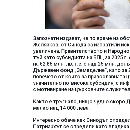
Запознати издават, че по време на о
Желязков, от Синода са изпратили ис
увеличена. Правителството и Народно
тъй като субсидията на БПЦ за 2025 г.
на 62.86 млн. лв. т.е. с над 25 млн. 
Държавен фонд „Земеделие“, като за 2
повечето от които за православната ц
значително по-висока субсидия, с инф
с мотивиране на църковните служител
Както е тръгнало, нищо чудно скоро Д
малко над 14 000 лева.
Интересно обаче как Синодът определя 
Патриархът се определи като владика 