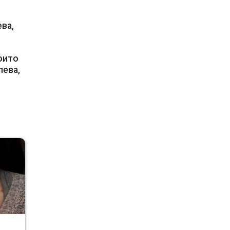
ева,
оито
лева,
r