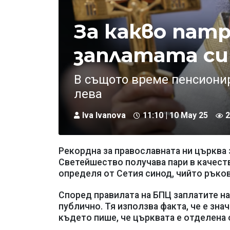
За какво пат
заплатата си 
В същото време пенсиони
лева
Iva Ivanova
11:10 | 10 May 25
2
Рекордна за православната ни църква 
Светейшество получава пари в качеств
определя от Сетия синод, чийто ръков
Според правилата на БПЦ заплатите на 
публично. Тя използва факта, че е зна
където пише, че църквата е отделена 