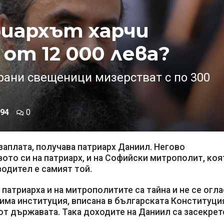
риархът харчи
от 12 000 лева?
рани свещеници мизерстват с по 300
94
0
заплата, получава патриарх Даниил. Негово
ото си на патриарх, и на Софийски митрополит, коя
одител е самият той.
патриарха и на митрополитите са тайна и не се огл
чима институция, вписана в българската Конституци
от държавата. Така доходите на Даниил са засекрет