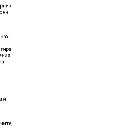
рник.
лоян
онах
е
нтира
ения
на
а и
ните,