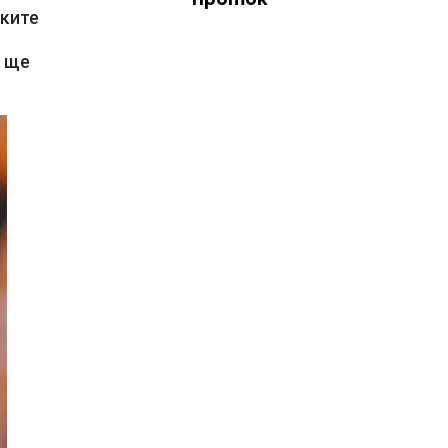
ските
Ц ще