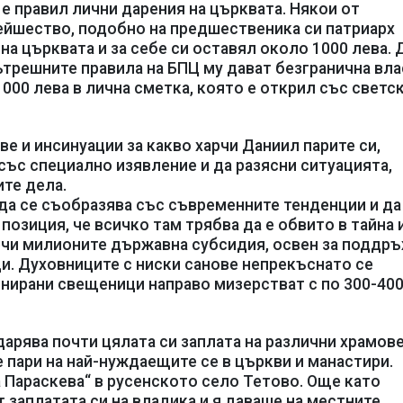
 е правил лични дарения на църквата. Някои от
ейшество, подобно на предшественика си патриарх
на църквата и за себе си оставял около 1000 лева. 
вътрешните правила на БПЦ му дават безгранична вла
 000 лева в лична сметка, която е открил със светс
е и инсинуации за какво харчи Даниил парите си,
ъс специално изявление и да разясни ситуацията,
те дела.
 да се съобразява със съвременните тенденции и да
 позиция, че всичко там трябва да е обвито в тайна 
арчи милионите държавна субсидия, освен за поддр
ци. Духовниците с ниски санове непрекъснато се
онирани свещеници направо мизерстват с по 300-400
дарява почти цялата си заплата на различни храмове
 пари на най-нуждаещите се в църкви и манастири.
 Параскева“ в русенското село Тетово. Още като
 заплатата си на владика и я даваше на местните