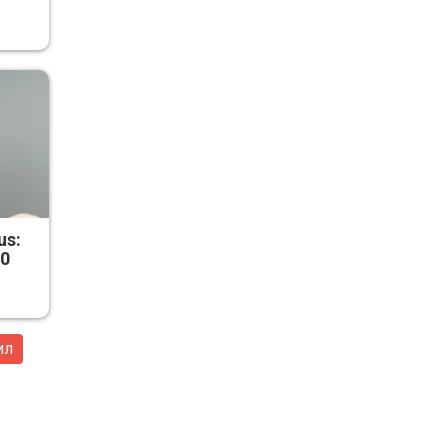
us:
50
ил