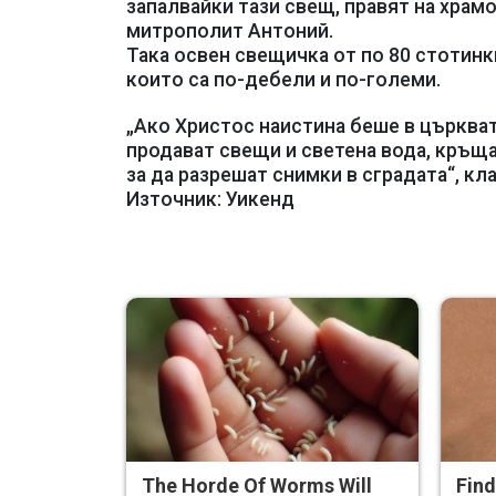
запалвайки тази свещ, правят на храм
митрополит Антоний.
Така освен свещичка от по 80 стотинки,
които са по-дебели и по-големи.
„Ако Христос наистина беше в църкват
продават свещи и светена вода, кръщав
за да разрешат снимки в сградата“, кл
Източник: Уикенд
The Horde Of Worms Will
Find