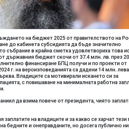
бсъждането на бюджет 2025 от правителството на Р
кане до кабинета субсидията да бъде значително
то събрание в крайна сметка удовлетвориха това ис
 от държавния бюджет скочи от 37.4 млн. лв. през 20
допълнително финансиране БПЦ получи и по проекти от
024 г. на вероизповеданията са дадени 14 млн. лева
ърква. Владиците са мотивирали искането си за
лацията, с повишаване на минималната работна запл
и.
аниил да взима повече от президента, чиято заплат
заплатите на владиците и за какво се харчат тези 
на бедните и онеправданите, но досега публично н