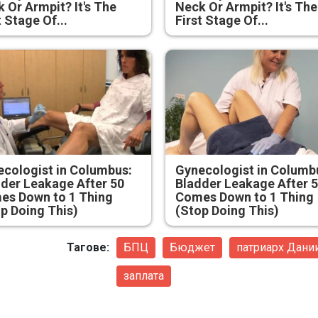
 Or Armpit? It's The
Neck Or Armpit? It's The
t Stage Of...
First Stage Of...
cologist in Columbus:
Gynecologist in Columb
der Leakage After 50
Bladder Leakage After 
es Down to 1 Thing
Comes Down to 1 Thing
p Doing This)
(Stop Doing This)
Тагове:
БПЦ
Бюджет
патриарх Дани
заплата