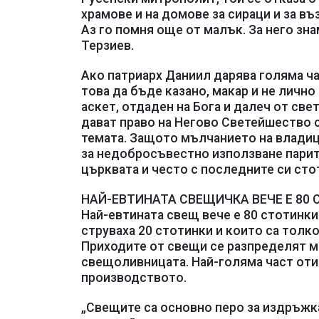
храмове и на домове за сираци и за в
Аз го помня още от малък. За него зн
Терзиев.
Ако патриарх Даниил дарява голяма ча
това да бъде казано, макар и не лично
аскет, отдаден на Бога и далеч от све
дават право на Негово Светейшество с
темата. Защото мълчанието на владиц
за недобросъвестно използване парите
църквата и често с последните си ст
НАЙ-ЕВТИНАТА СВЕЩИЧКА ВЕЧЕ Е 80
Най-евтината свещ вече е 80 стотинки.
струваха 20 стотинки и които са толко
Приходите от свещи се разпределят м
свещоливницата. Най-голяма част отив
производството.
„Свещите са основно перо за издръжка