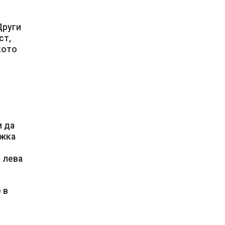
Други
ст,
кото
и да
ъжка
 лева
 в