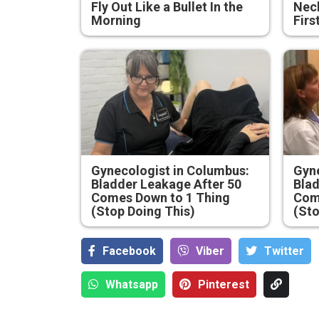
Fly Out Like a Bullet In the
Neck
Morning
Firs
Gynecologist in Columbus:
Gyne
Bladder Leakage After 50
Blad
Comes Down to 1 Thing
Com
(Stop Doing This)
(Sto
Facebook
Viber
Тwitter
Whatsapp
Pinterest