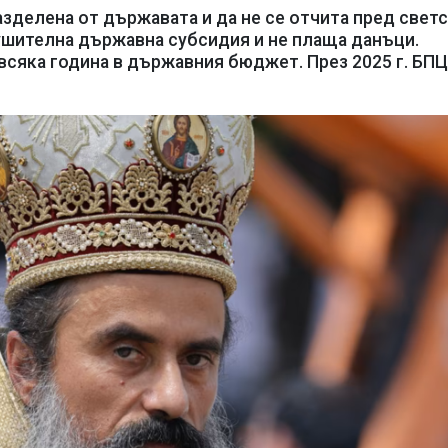
азделена от държавата и да не се отчита пред свет
ушителна държавна субсидия и не плаща данъци.
всяка година в държавния бюджет. През 2025 г. БП