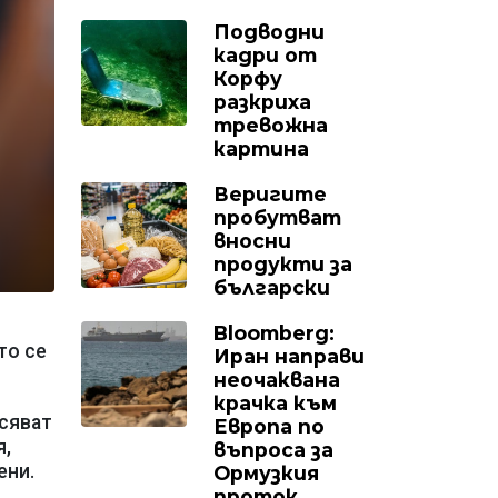
Подводни
кадри от
Корфу
разкриха
тревожна
картина
Веригите
пробутват
вносни
продукти за
български
Bloomberg:
то се
Иран направи
неочаквана
крачка към
асяват
Европа по
я,
въпроса за
ени.
Ормузкия
проток