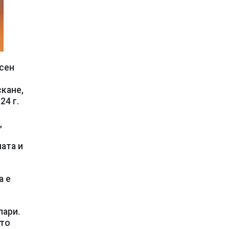
осен
кане,
24 г.
,
ата и
а е
пари.
ито