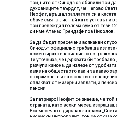
той, нито от Синода са обявили той да
духовниците твърдят, че Негово Свет
Неофит, връщал заплатата си в касата 
обаче смятат, че тъй като уставът и 
той превеждал голяма сума от тези 12
си име Атанас Трендафилов Николов.
За да бъдат пресечени всякакви слухов
Синодът официално трябва да излезе с
коментираха специалисти по църковни
Те уточниха, че църквата би трябвало
разчупи канона, да излезе от удобната
каже на обществото как и за какво х
на храмовете и за заплати на свещени
оплакват от мизерни заплати, а пенси
пенсии.
За патриарх Неофит се знаеше, че той 
страната, като всеки месец изпращаше
Ежемесечно е дарявал за храма „Света
Русенски митрополит, той се отказа от