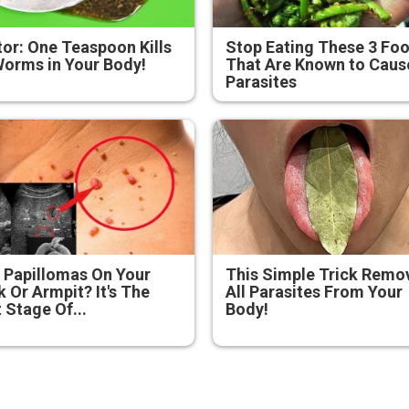
or: One Teaspoon Kills
Stop Eating These 3 Fo
Worms in Your Body!
That Are Known to Caus
Parasites
 Papillomas On Your
This Simple Trick Remo
 Or Armpit? It's The
All Parasites From Your
t Stage Of...
Body!