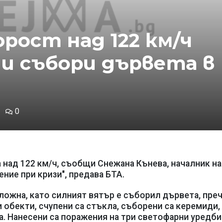
рост над 122 км/ч
 и събори дървета в
0
 над 122 км/ч, съобщи Снежана Кънева, началник на
ние при кризи", предава БТА.
ложна, като силният вятър е съборил дървета, пре
и обекти, счупени са стъкла, съборени са керемиди,
а. Нанесени са поражения на три светофарни уредби