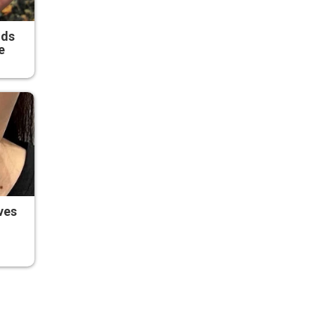
ods
e
ves