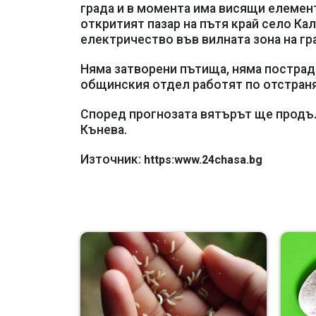
града и в момента има висящи елемент
откритият пазар на пътя край село Ка
електричество във вилната зона на гра
Няма затворени пътища, няма пострад
общинския отдел работят по отстраня
Според прогнозата вятърът ще продъл
Кънева.
Източник:
https:www.24chasa.bg