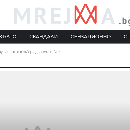
ЖЪЛТО
СКАНДАЛИ
СЕНЗАЦИОННО
С
счупи стъкла и събори дървета в Сливен