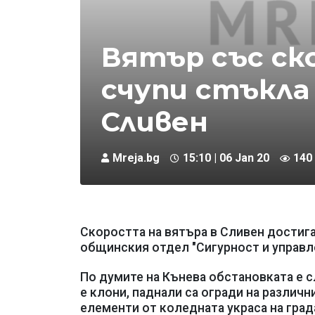
Вятър със ско
счупи стъкла
Сливен
Mreja.bg
15:10 | 06 Jan 20
140
Скоростта на вятъра в Сливен достига
общинския отдел "Сигурност и управле
По думите на Кънева обстановката е с
е клони, паднали са огради на различн
елементи от коледната украса на град