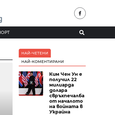
ПОРТ
НАЙ-ЧЕТЕНИ
НАЙ-КОМЕНТИРАНИ
Ким Чен Ун е
получил 22
милиарда
долара
свръхпечалба
от началото
на войната в
Украйна