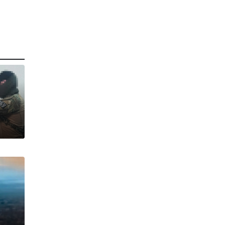
т
т
В