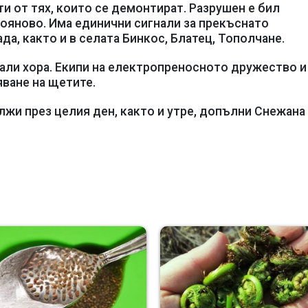
и от тях, които се демонтират. Разрушен е бил
лояново. Има единични сигнали за прекъснато
да, както и в селата Бинкос, Блатец, Тополчане.
али хора. Екипи на електропреносното дружество и
ване на щетите.
жи през целия ден, както и утре, допълни Снежана