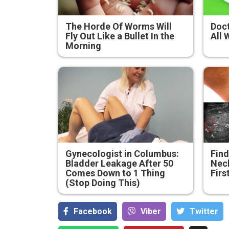
The Horde Of Worms Will
Doct
Fly Out Like a Bullet In the
All 
Morning
Gynecologist in Columbus:
Find
Bladder Leakage After 50
Neck
Comes Down to 1 Thing
Firs
(Stop Doing This)
Facebook
Viber
Тwitter