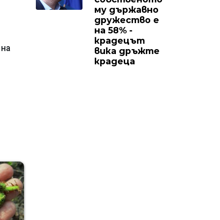
му държавно
дружество е
на 58% -
крадецът
 на
вика дръжте
крадеца