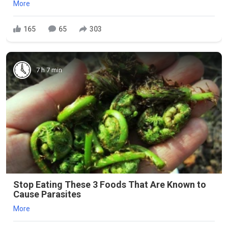
More
165
65
303
7 h 7 min
Stop Eating These 3 Foods That Are Known to
Cause Parasites
More