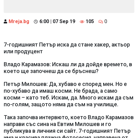
Mreja.bg
6:00 | 07 Sep 19
105
0
7-годишният Петър иска да стане хакер, актьор
или продуцент
Владо Карамазов: Искаш ли да дойде времето, в
което ще започнеш да се бръснеш?
Петър Милошев: Да, хубаво е според мен. Но е
по-хубаво да имаш косми. Не брада, а само
косми – като теб. Искам, да. Много искам да съм
по-голям, защото няма да съм на училище.
Така започва интервюто, което Владо Карамазов
направи със сина на Евтим Милошев и го
публикува в личния си сайт. 7-годишният Петър
има и красива плажна фотосесия, направена от