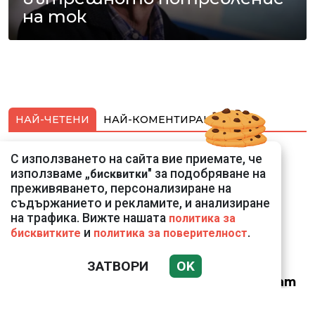
на ток
НАЙ-ЧЕТЕНИ
НАЙ-КОМЕНТИРАНИ
Подводни кадри от
С използването на сайта вие приемате, че
Корфу разкриха
използваме „
" за подобряване на
бисквитки
тревожна картина
преживяването, персонализиране на
съдържанието и рекламите, и анализиране
на трафика. Вижте нашата
политика за
и
.
бисквитките
политика за поверителност
ЗАТВОРИ
OK
Веригите пробутват
вносни продукти за
български