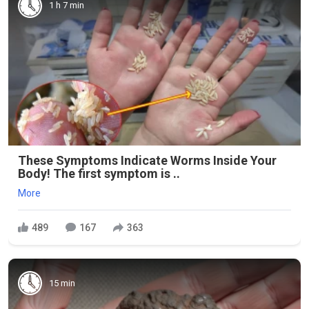
1 h 7 min
These Symptoms Indicate Worms Inside Your
Body! The first symptom is ..
More
489
167
363
15 min