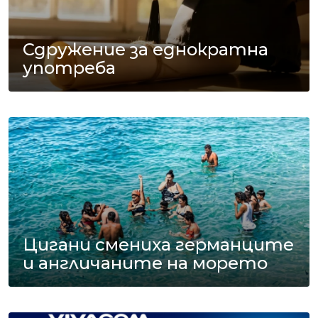
Сдружение за еднократна
употреба
Цигани смениха германците
и англичаните на морето