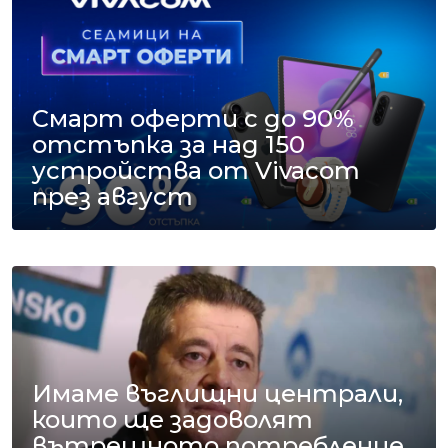
Смарт оферти с до 90%
отстъпка за над 150
устройства от Vivacom
през август
Имаме въглищни централи,
които ще задоволят
вътрешното потребление