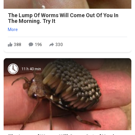
The Lump Of Worms Will Come Out Of You In
The Morning. Try It
More
388
196
330
11 h 40 min