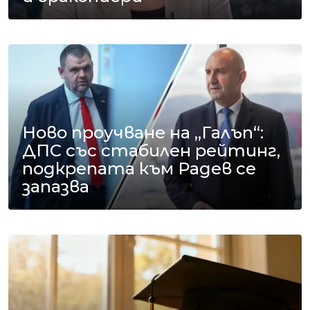
Ново проучване на „Галъп“:
ДПС със стабилен рейтинг,
подкрепата към Радев се
запазва