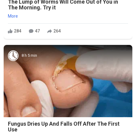
The Lump of Worms Will Come Out of You in
The Morning. Try it
More
284
47
264
8 h 5 min
Fungus Dries Up And Falls Off After The First
Use