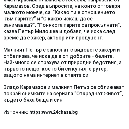
Карамазов. Сред въпросите, на които отговаря
малкото момче, са: “Какво ти е отношението
към парите?” и “С какво искаш да се
занимаваш?”. “Понякога парите са прокълнати”,
казва Петър Милошев и добавя, че иска след
време да е хакер, актьор или продуцент.
Малкият Петър е запознат с видовете хакери и
отбелязва, че иска да е от добрите - белите.
Най-много се страхува от природни бедствия, а
първото нещо, което би си купил, е рутер,
защото няма интернет в стаята си.
Владо Карамазов и малкият Петър се сближават
покрай снимките на сериала “Откраднат живот”,
където бяха баща и син.
Източник:
https:www.24chasa.bg