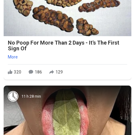
No Poop For More Than 2 Days - It's The First
Sign Of
More
320
186
129
11 h 28 min