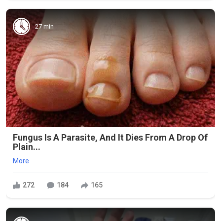
27 min
Fungus Is A Parasite, And It Dies From A Drop Of
Plain...
More
272
184
165