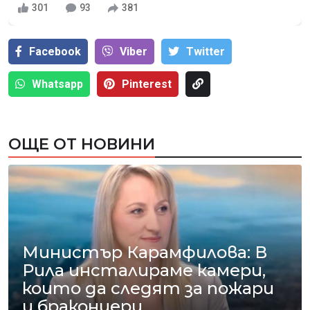
301
93
381
Facebook
Viber
Тwitter
Whatsapp
Pinterest
ОЩЕ ОТ НОВИНИ
Министър Карамфилова: В
Рила инсталираме камери,
които да следят за пожари
и бракониери