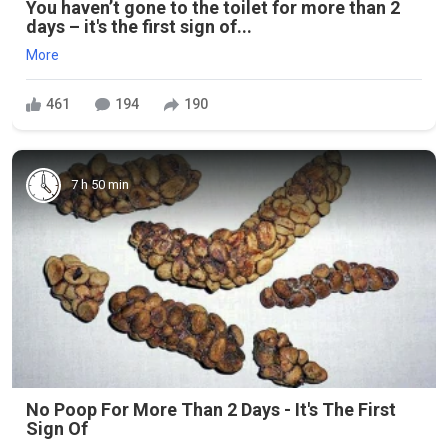
You haven’t gone to the toilet for more than 2
days – it's the first sign of...
More
461
194
190
7 h 50 min
No Poop For More Than 2 Days - It's The First
Sign Of