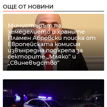
ОЩЕ ОТ НОВИНИ
Министърът на
земеделието и храните
Пламен Абровски поиска от
Европейската комисия
извънредна подкрепа за
секторите „Мляко“ и
„Свиневъдство“