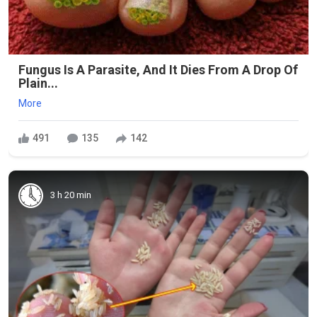
Fungus Is A Parasite, And It Dies From A Drop Of
Plain...
More
491
135
142
3 h 20 min