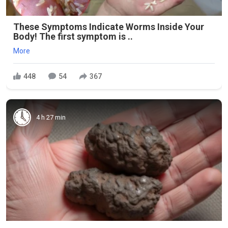
These Symptoms Indicate Worms Inside Your
Body! The first symptom is ..
More
448
54
367
4 h 27 min