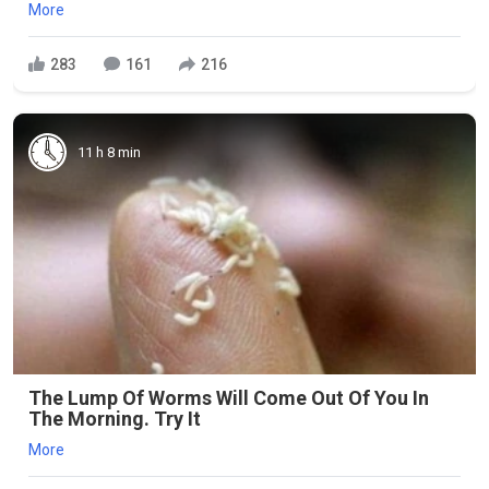
More
283
161
216
11 h 8 min
The Lump Of Worms Will Come Out Of You In
The Morning. Try It
More