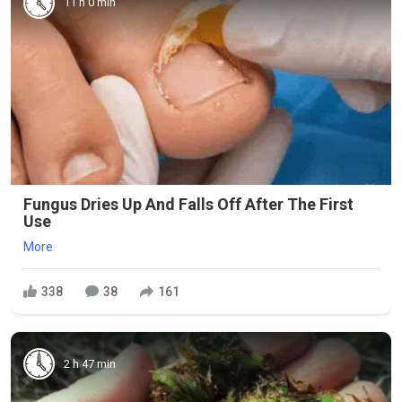
11 h 0 min
Fungus Dries Up And Falls Off After The First
Use
More
338
38
161
2 h 47 min