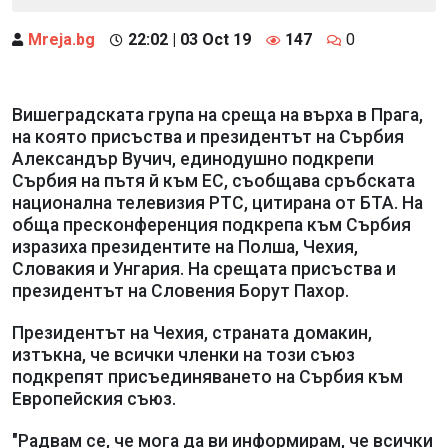
Mreja.bg
22:02 | 03 Oct 19
147
0
Вишеградската група на среща на върха в Прага,
на която присъства и президентът на Сърбия
Александър Вучич, единодушно подкрепи
Сърбия на пътя й към ЕС, съобщава сръбската
национална телевизия РТС, цитирана от БТА. На
обща пресконференция подкрепа към Сърбия
изразиха президентите на Полша, Чехия,
Словакия и Унгария. На срещата присъства и
президентът на Словения Борут Пахор.
Президентът на Чехия, страната домакин,
изтъкна, че всички членки на този съюз
подкрепят присъединяването на Сърбия към
Европейския съюз.
"Радвам се, че мога да ви информирам, че всички