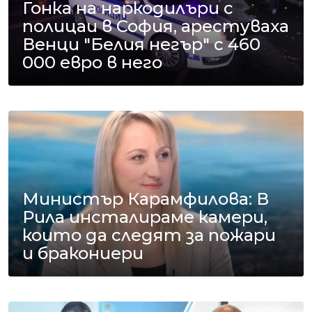
Гонка на наркодилъри с
полицаи в София, арестуваха
Венци "Белия негър" с 460
000 евро в него
Министър Карамфилова: В
Рила инсталираме камери,
които да следят за пожари
и бракониери