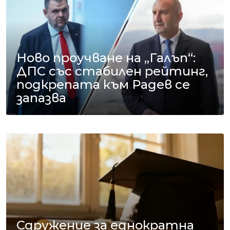
Ново проучване на „Галъп“:
ДПС със стабилен рейтинг,
подкрепата към Радев се
запазва
Сдружение за еднократна