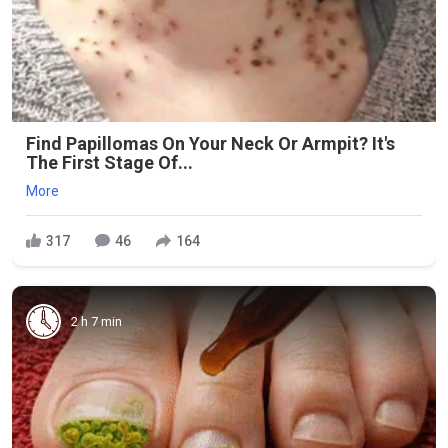
Find Papillomas On Your Neck Or Armpit? It's
The First Stage Of...
More
317
46
164
2 h 7 min