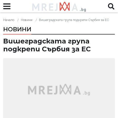
Начало
Новини
Вишеградската група подкрепи Сърбия за ЕС
НОВИНИ
Вишеградската група
подкрепи Сърбия за ЕС