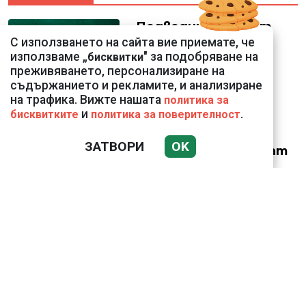
Подводни кадри от
Корфу разкриха
С използването на сайта вие приемате, че
тревожна картина
използваме „
" за подобряване на
бисквитки
преживяването, персонализиране на
съдържанието и рекламите, и анализиране
на трафика. Вижте нашата
политика за
и
.
бисквитките
политика за поверителност
ЗАТВОРИ
OK
Веригите пробутват
вносни продукти за
български
Ким Чен Ун е получил
22 милиарда долара
свръхпечалба от