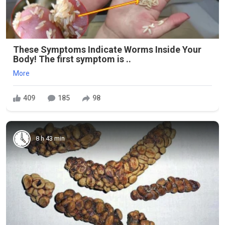
These Symptoms Indicate Worms Inside Your
Body! The first symptom is ..
More
409
185
98
8 h 43 min