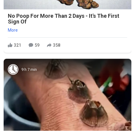
No Poop For More Than 2 Days - It's The First
Sign Of
More
321
59
358
9 h 7 min