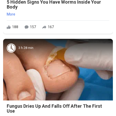
5 Hidden Signs You Have Worms Inside Your
Body
More
188
157
167
3 h 28 min
Fungus Dries Up And Falls Off After The First
Use