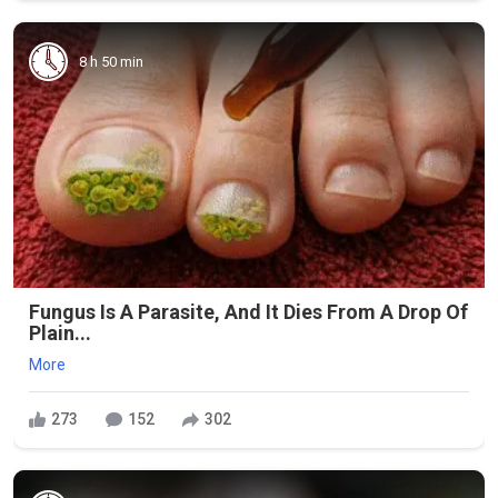
8 h 50 min
Fungus Is A Parasite, And It Dies From A Drop Of
Plain...
More
273
152
302