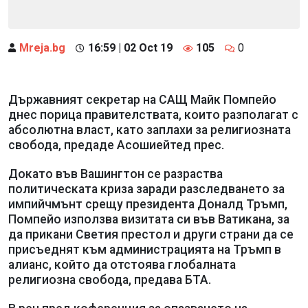
Mreja.bg
16:59 | 02 Oct 19
105
0
Държавният секретар на САЩ Майк Помпейо
днес порица правителствата, които разполагат с
абсолютна власт, като заплахи за религиозната
свобода, предаде Асошиейтед прес.
Докато във Вашингтон се разраства
политическата криза заради разследването за
импийчмънт срещу президента Доналд Тръмп,
Помпейо използва визитата си във Ватикана, за
да прикани Светия престол и други страни да се
присъеднят към администрацията на Тръмп в
алианс, който да отстоява глобалната
религиозна свобода, предава БТА.