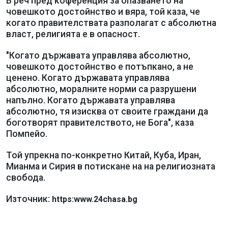
В реч пред коференция за опазването на
човешкото достойнство и вяра, той каза, че
когато правителствата разполагат с абсолютна
власт, религията е в опасност.
"Когато държавата управлява абсолютно,
човешкото достойнство е потъпкано, а не
ценено. Когато държавата управлява
абсолютно, моралните норми са разрушени
напълно. Когато държавата управлява
абсолютно, тя изисква от своите граждани да
боготворят правителството, не Бога", каза
Помпейо.
Той упрекна по-конкретно Китай, Куба, Иран,
Мианма и Сирия в потискане на на религиозната
свобода.
Източник:
https:www.24chasa.bg