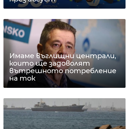
Имаме въглищни централи,
които ще задоволят
вътрешното потребление
на ток