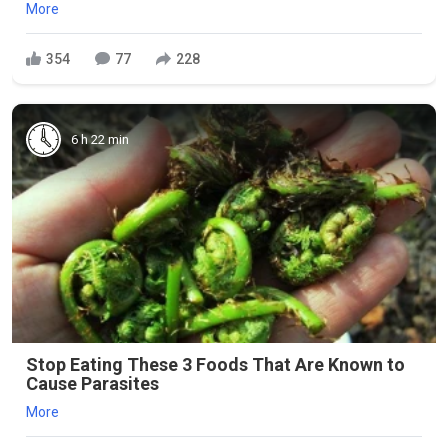
More
354
77
228
6 h 22 min
Stop Eating These 3 Foods That Are Known to
Cause Parasites
More