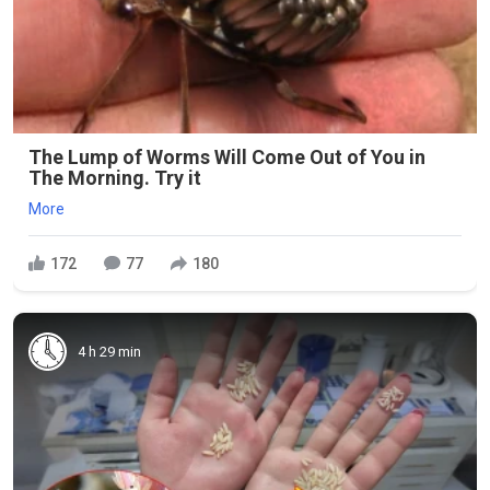
The Lump of Worms Will Come Out of You in
The Morning. Try it
More
172
77
180
4 h 29 min