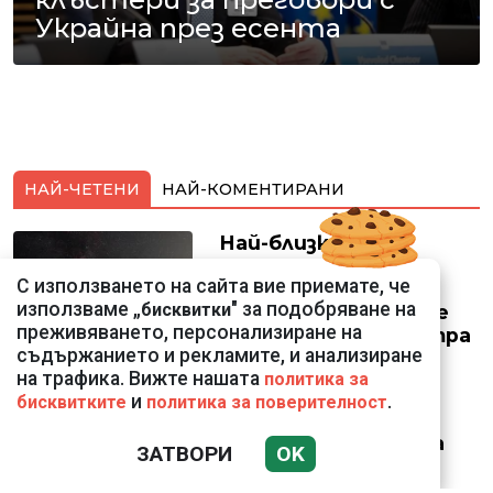
Украйна през есента
НАЙ-ЧЕТЕНИ
НАЙ-КОМЕНТИРАНИ
Най-близкото
прелитане в
С използването на сайта вие приемате, че
историята:
използваме „
" за подобряване на
бисквитки
Космически кораб се
преживяването, персонализиране на
доближи на 400 метра
съдържанието и рекламите, и анализиране
до астероид
на трафика. Вижте нашата
политика за
и
.
бисквитките
политика за поверителност
Датската принцеса
ЗАТВОРИ
OK
Изабела влезе в
казармата