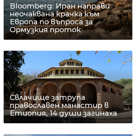
Bloomberg: Иран направи
неочаквана крачка към
Европа по въпроса за
Ормузкия проток
Свлачище затрупа
православен манастир в
Етиопия, 14 души загинаха