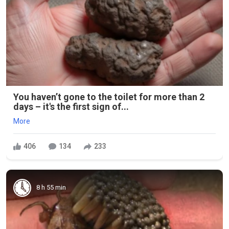
You haven’t gone to the toilet for more than 2
days – it's the first sign of...
More
406
134
233
8 h 55 min