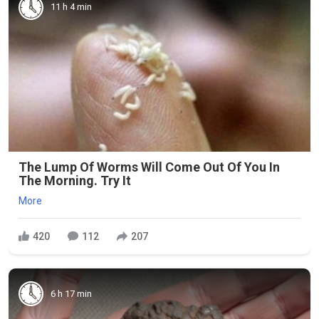
11 h 4 min
The Lump Of Worms Will Come Out Of You In
The Morning. Try It
More
420
112
207
6 h 17 min