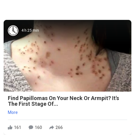
4 h 25 min
Find Papillomas On Your Neck Or Armpit? It's
The First Stage Of...
More
161
160
266