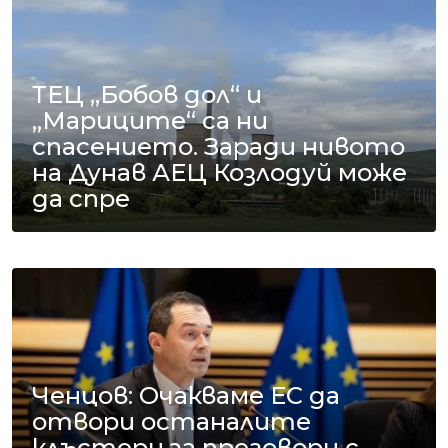
ТЕЦ „Бобов дол“ и
„Мариците“ са ни
спасението. Заради нивото
на Дунав АЕЦ Козлодуй може
да спре
Ченцов: Очакваме ЕС да
отвори останалите
клъстери за преговори с