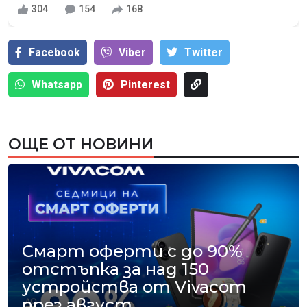
304
154
168
Facebook
Viber
Тwitter
Whatsapp
Pinterest
ОЩЕ ОТ НОВИНИ
Смарт оферти с до 90%
отстъпка за над 150
устройства от Vivacom
през август