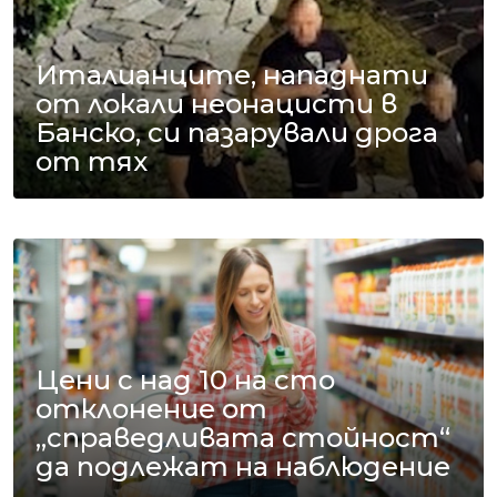
Италианците, нападнати
от локали неонацисти в
Банско, си пазарували дрога
от тях
Цени с над 10 на сто
отклонение от
„справедливата стойност“
да подлежат на наблюдение