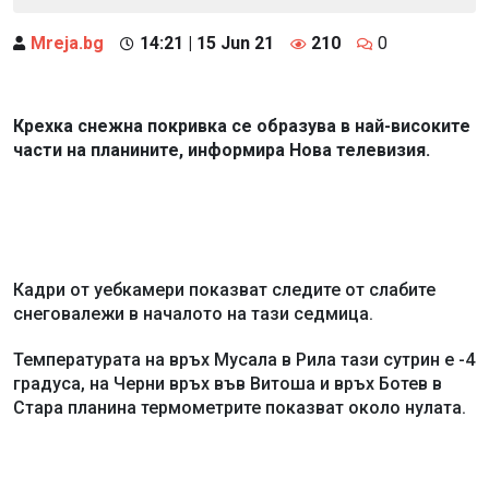
Mreja.bg
14:21 | 15 Jun 21
210
0
Крехка снежна покривка се образува в най-високите
части на планините, информира Нова телевизия.
Кадри от уебкамери показват следите от слабите
снеговалежи в началото на тази седмица.
Температурата на връх Мусала в Рила тази сутрин е -4
градуса, на Черни връх във Витоша и връх Ботев в
Стара планина термометрите показват около нулата.