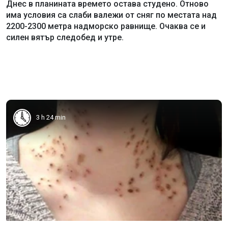
Днес в планината времето остава студено. Отново
има условия са слаби валежи от сняг по местата над
2200-2300 метра надморско равнище. Очаква се и
силен вятър следобед и утре.
3 h 24 min