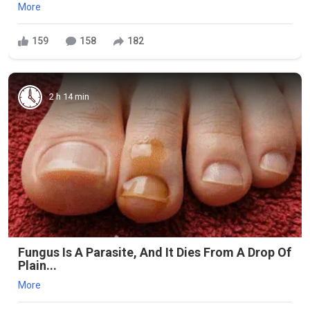
More
159
158
182
2 h 14 min
Fungus Is A Parasite, And It Dies From A Drop Of
Plain...
More