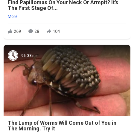
Find Papillomas On Your Neck Or Armpit? It's
The First Stage Of...
More
269
28
104
9 h 38 min
The Lump of Worms Will Come Out of You in
The Morning. Try it