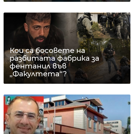
Кои са босовете на
разбитата фабрика за
фентанил във
„Факултета“?