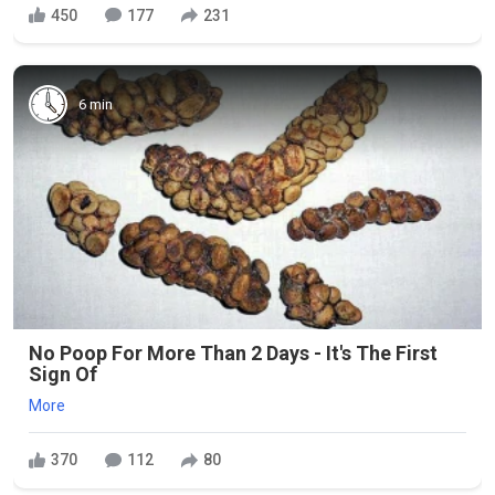
450
177
231
6 min
No Poop For More Than 2 Days - It's The First
Sign Of
More
370
112
80