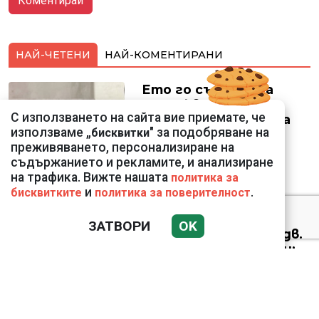
НАЙ-ЧЕТЕНИ
НАЙ-КОМЕНТИРАНИ
Ето го съпруга на
неадекватната
С използването на сайта вие приемате, че
външна министърка
използваме „
" за подобряване на
бисквитки
Велислава Петрова
преживяването, персонализиране на
съдържанието и рекламите, и анализиране
на трафика. Вижте нашата
политика за
и
.
бисквитките
политика за поверителност
Николай Попов за
ЗАТВОРИ
OK
фалшивия пиар на адв.
Димитър Марковски:
ТОЗИ ЧОВЕК Е
УНИКАЛЕН РОБИН ХУД