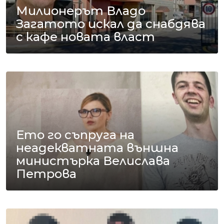
Милионерът Владо
Загатото искал да снабдява
с кафе новата власт
Ето го съпруга на
неадекватната външна
министърка Велислава
Петрова