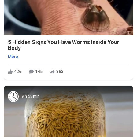
5 Hidden Signs You Have Worms Inside Your
Body
More
426
145
383
9 h 55 min