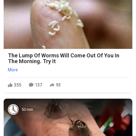
The Lump Of Worms Will Come Out Of You In
The Morning. Try It
More
355
137
93
50 min