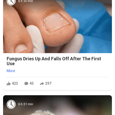
6 h 30 min
Fungus Dries Up And Falls Off After The First
Use
More
423
45
297
6 h 31 min