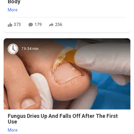
Body
More
373
179
256
7 h 34 min
Fungus Dries Up And Falls Off After The First
Use
More