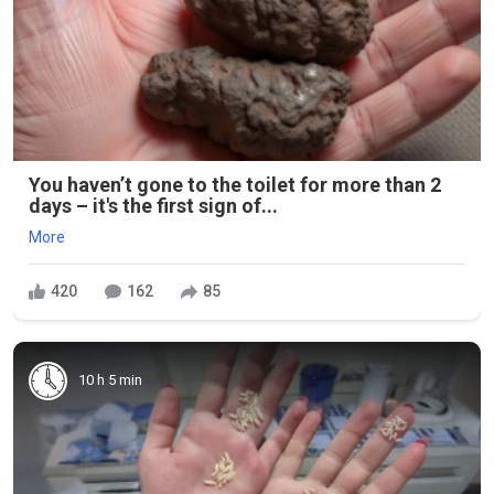
You haven’t gone to the toilet for more than 2
days – it's the first sign of...
More
420
162
85
10 h 5 min