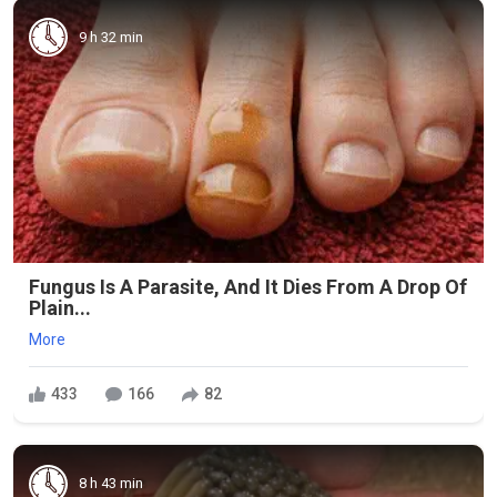
9 h 32 min
Fungus Is A Parasite, And It Dies From A Drop Of
Plain...
More
433
166
82
8 h 43 min