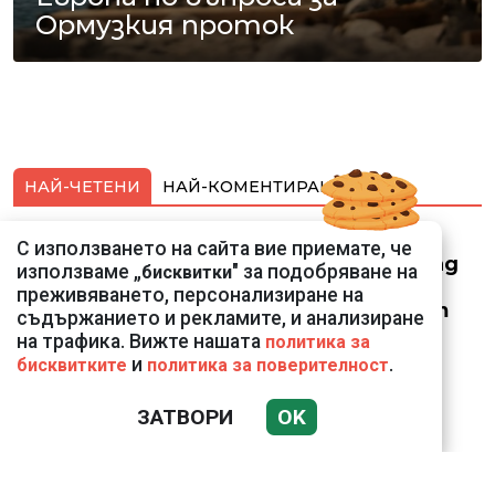
Ормузкия проток
НАЙ-ЧЕТЕНИ
НАЙ-КОМЕНТИРАНИ
Смарт оферти с до
С използването на сайта вие приемате, че
90% отстъпка за над
използваме „
" за подобряване на
бисквитки
150 устройства от
преживяването, персонализиране на
Vivacom през август
съдържанието и рекламите, и анализиране
на трафика. Вижте нашата
политика за
и
.
бисквитките
политика за поверителност
ЗАТВОРИ
OK
Подводни кадри от
Корфу разкриха
тревожна картина