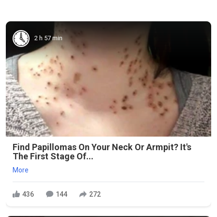
2 h 57 min
Find Papillomas On Your Neck Or Armpit? It's
The First Stage Of...
More
436
144
272