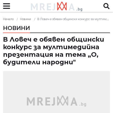
Начало
Новини
В Ловеч е обявен общински конкурс за мултимедийна презентация на тема „О, будители народни"
НОВИНИ
В Ловеч е обявен общински
конкурс за мултимедийна
презентация на тема „О,
будители народни"