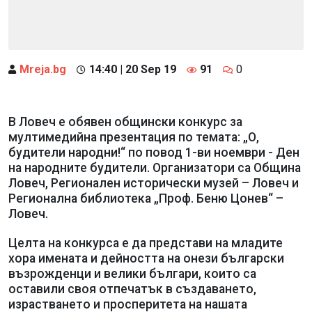
Mreja.bg
14:40 | 20 Sep 19
91
0
В Ловеч е обявен общински конкурс за
мултимедийна презентация по темата: „О,
будители народни!“ по повод 1-ви ноември - Ден
на народните будители. Организатори са Община
Ловеч, Регионален исторически музей – Ловеч и
Регионална библиотека „Проф. Беню Цонев“ –
Ловеч.
Целта на конкурса е да представи на младите
хора имената и дейността на онези български
възрожденци и велики българи, които са
оставили своя отпечатък в създаването,
израстването и просперитета на нашата