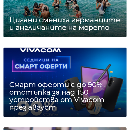
Цигани смениха германците
и англичаните на морето
Смарт оферти с до 90%
отстъпка за над 150
устройства от Vivacom
през август