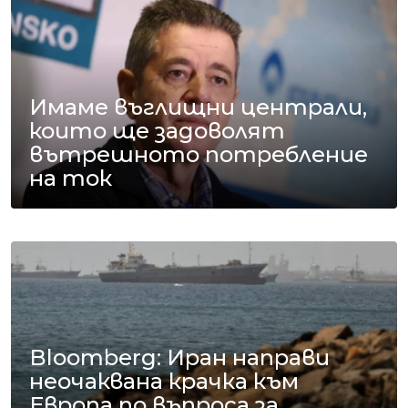
Имаме въглищни централи,
които ще задоволят
вътрешното потребление
на ток
Bloomberg: Иран направи
неочаквана крачка към
Европа по въпроса за