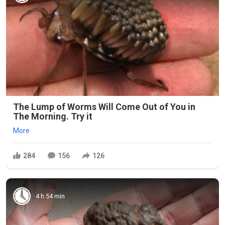
The Lump of Worms Will Come Out of You in
The Morning. Try it
More
284
156
126
4 h 54 min