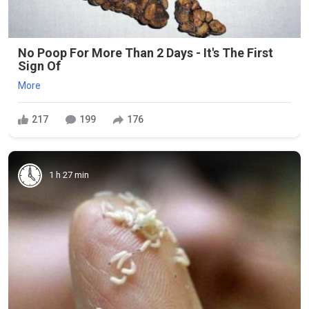
No Poop For More Than 2 Days - It's The First
Sign Of
More
217
199
176
1 h 27 min