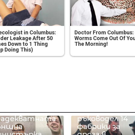
cologist in Columbus:
Doctor From Columbus:
der Leakage After 50
Worms Come Out Of You
es Down to 1 Thing
The Morning!
p Doing This)
Арестувания
в Бургас
о го съпруга
наркобарон о
а
Украйна
еадекватната
ръководел 14
ъншна
фабрики за
инистърка
дрога в