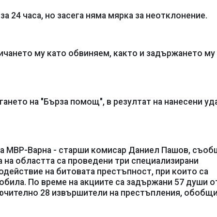
а 24 часа, но засега няма мярка за неотклонение.
ичането му като обвиняем, както и задържането му
ането на "Бърза помощ", в резултат на нанесени уд
а МВР-Варна - старши комисар Даниел Пашов, съобщ
а на областта са проведени три специализирани
одействие на битовата престъпност, при които са
била. По време на акциите са задържани 57 души о
лючително 28 извършители на престъпления, обобщ