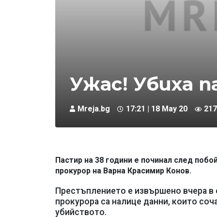
Ужас! Убиха п
Mreja.bg
17:21 | 18 May 20
217
Пастир на 38 години е починал след побо
прокурор на Варна Красимир Конов.
Престъплението е извършено вчера в 
прокурора са налице данни, които со
убийството.