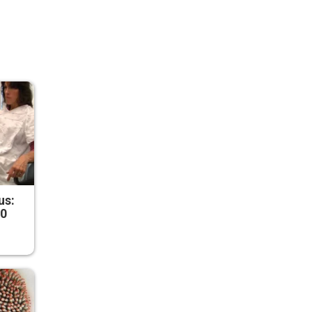
us:
50